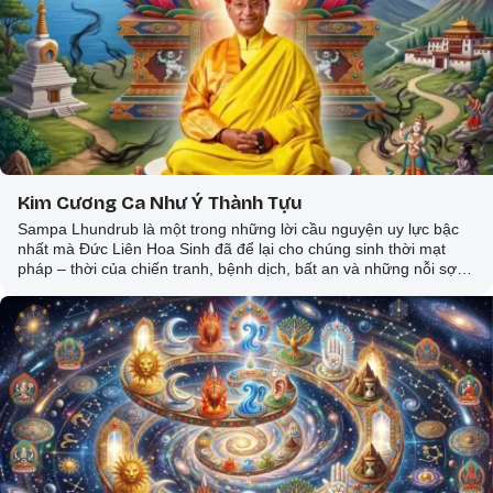
Kim Cương Ca Như Ý Thành Tựu
Sampa Lhundrub là một trong những lời cầu nguyện uy lực bậc
nhất mà Đức Liên Hoa Sinh đã để lại cho chúng sinh thời mạt
pháp – thời của chiến tranh, bệnh dịch, bất an và những nỗi sợ
không tên. Ngài đã thệ nguyện: Bất kỳ ai xưng niệm danh hiệu
Ngài với niềm tin không nghi ngờ, tâm nguyện chân chính của
người ấy sẽ tự nhiên thành tựu – không phải bằng nỗ lực gắng
gượng, mà tự nhiên như trái chín rụng xuống.