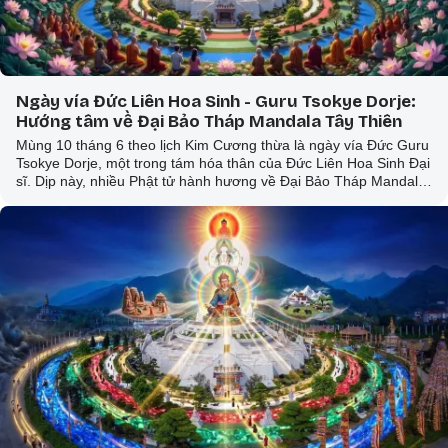
Ngày vía Đức Liên Hoa Sinh - Guru Tsokye Dorje:
Hướng tâm về Đại Bảo Tháp Mandala Tây Thiên
Mùng 10 tháng 6 theo lịch Kim Cương thừa là ngày vía Đức Guru
Tsokye Dorje, một trong tám hóa thân của Đức Liên Hoa Sinh Đại
sĩ. Dịp này, nhiều Phật tử hành hương về Đại Bảo Tháp Mandala
Tây Thiên (Tam Đảo) nhiễu tháp, cúng đèn và trì chân ngôn,
trong khi người ở xa chọn cách hướng tâm cầu nguyện ngay tại
nhà.