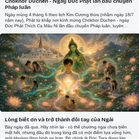
Chökhor Düchen - Ngày Đức Phật lần đầu chuyển
Pháp luân
Ngày mùng 4 tháng 6 theo lịch Kim Cương thừa (nhằm ngày 18/7
năm nay), Phật tử khắp nơi kính mừng Chökhor Düchen - ngày
Đức Phật Thích Ca Mâu Ni lần đầu chuyển Pháp luân, tuyên
thuyết Tứ Diệu Đế tại Vườn Lộc Uyển, đặt nền móng cho toàn bộ
giáo pháp giải thoát.
Lòng biết ơn và trở thành đôi tay của Ngài
Bảy ngày đã qua. Hãy nhìn lại - có thể chướng ngại chưa biến
mất hết, nhưng đâu đó trong lòng đã có một điểm tựa vững hơn,
một khoảng lặng bình an hơn. Đó chính là Đức Tara đang lớn