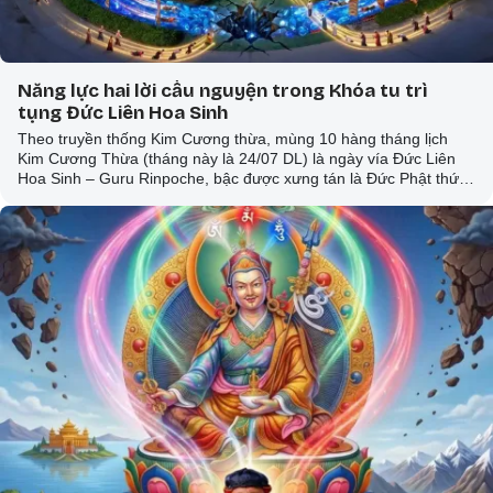
Năng lực hai lời cầu nguyện trong Khóa tu trì
tụng Đức Liên Hoa Sinh
Theo truyền thống Kim Cương thừa, mùng 10 hàng tháng lịch
Kim Cương Thừa (tháng này là 24/07 DL) là ngày vía Đức Liên
Hoa Sinh – Guru Rinpoche, bậc được xưng tán là Đức Phật thứ
hai. Bậc Thượng sư đã phát lời thệ nguyện rằng Ngài chưa từng,
và sẽ không bao giờ rời xa những ai hướng về Ngài với niềm tin.
Ngài dạy: nơi nào có lời cầu nguyện chí thành, nơi đó Ngài hiện
diện, không phải như một ký ức xa xôi của lịch sử, mà như một
sự hiện diện sống động ngay trước cửa nhà, ngay trong tâm
người trì tụng.