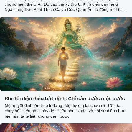
chứng hiện thế ở Ấn Độ vào thế kỷ thứ 8. Kinh điển dạy rằng
Ngài cùng Đức Phật Thích Ca và Đức Quan Âm là đồng một thể.
Chính Đức Phật Thích Ca đã từng huyền ký sau khi nhập Niết
bàn khoảng một nghìn năm, Ngài sẽ hoá thân trở lại trong hình
tướng của Thượng sư Liên Hoa Sinh.
Khi đối diện điều bất định: Chỉ cần bước một bước
Một quyết định lớn treo lơ lửng. Một tương lai chưa rõ. Tâm ta
chạy hết "nếu như" này đến "nếu như" khác, và nỗi sợ điều chưa
biết làm ta tê liệt, không dám bước.