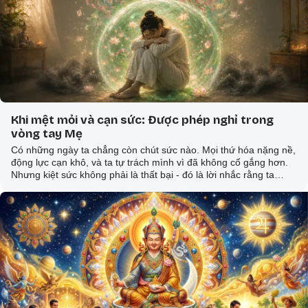
Khi mệt mỏi và cạn sức: Được phép nghỉ trong
vòng tay Mẹ
Có những ngày ta chẳng còn chút sức nào. Mọi thứ hóa nặng nề,
động lực cạn khô, và ta tự trách mình vì đã không cố gắng hơn.
Nhưng kiệt sức không phải là thất bại - đó là lời nhắc rằng ta
cũng cần được nâng đỡ.