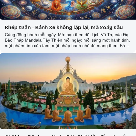
Khép tuần - Bánh Xe không lặp lại, mà xoáy sâu
Cùng đồng hành mỗi ngày. Mời bạn theo dõi Lịch Vũ Trụ của Đại
Bảo Tháp Mandala Tây Thiên mỗi ngày: mỗi sáng một hành tinh,
một phẩm tính của tâm, một pháp hành nhỏ để mang theo. Bảy
ngày làm nên một vòng mandala; nhiều vòng làm nên một con
đường. Nguyện mỗi ngày bạn sống đều trở thành một cánh cửa
tỉnh thức.