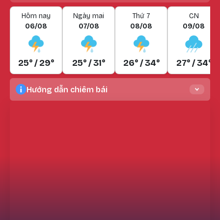
Hôm nay
Ngày mai
Thứ 7
CN
06/08
07/08
08/08
09/08
25° / 29°
25° / 31°
26° / 34°
27° / 34°
Hướng dẫn chiêm bái