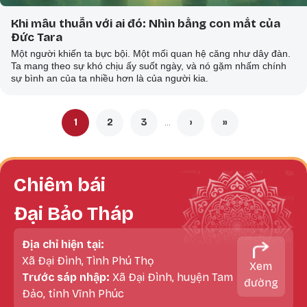
Khi mâu thuẫn với ai đó: Nhìn bằng con mắt của
Đức Tara
Một người khiến ta bực bội. Một mối quan hệ căng như dây đàn.
Ta mang theo sự khó chịu ấy suốt ngày, và nó gặm nhấm chính
sự bình an của ta nhiều hơn là của người kia.
Pagination
1
2
3
›
»
…
Trang hiện thời
Trang
Trang
Next page
Last page
Chiêm bái
Đại Bảo Tháp
Địa chỉ hiện tại:
Xã Đại Đình, Tình Phú Thọ
Xem
Trước sáp nhập:
Xã Đại Đình, huyện Tam
đường
Đảo, tỉnh Vĩnh Phúc