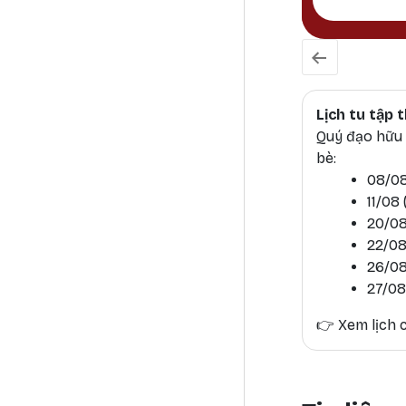
Lịch tu tập
Quý đạo hữu h
bè:
08/08
11/08
20/08
22/08
26/08
27/08
👉
Xem lịch c