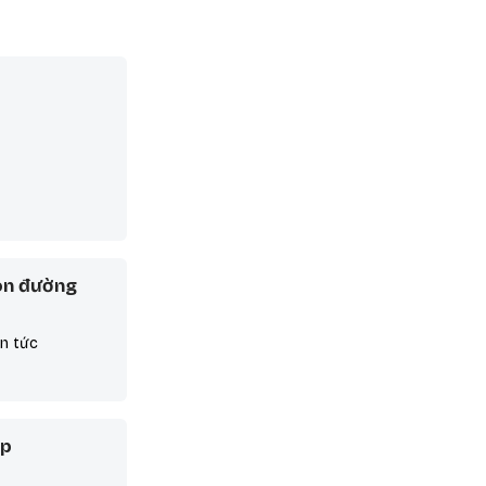
on đường
in tức
áp