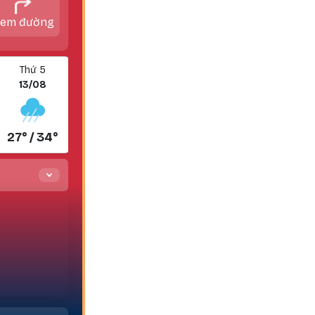
em đường
Thứ 5
Thứ 6
13/08
14/08
27° / 34°
27° / 33°