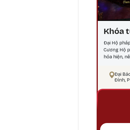
Khóa t
Đại Hộ pháp
Cương Hộ ph
hóa hiện, n
Mahakala là
các chướng 
Đại Bả
sự suy thoái
Đình, 
hành giả và