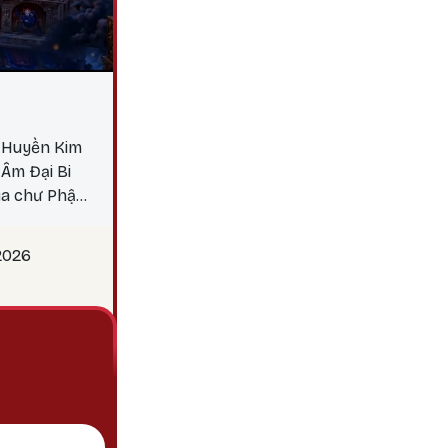
i Huyền Kim
Âm Đại Bi
ủa chư Phật.
ác nghiệp,
 tránh khỏi
2026
 dẫn dắt các