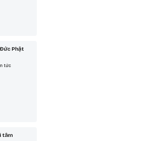
 Đức Phật
in tức
i tâm