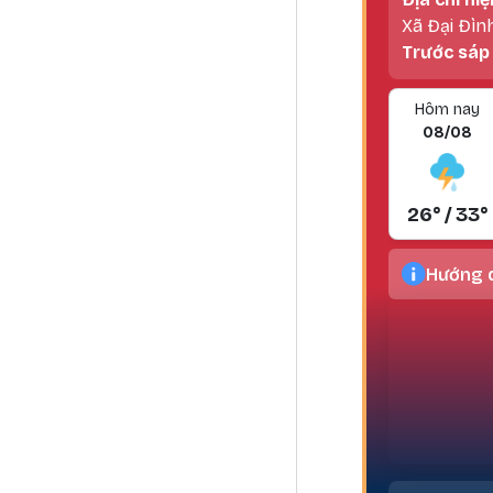
Xã Đại Đìn
Trước sáp
Hôm nay
08/08
26° / 33°
Hướng d