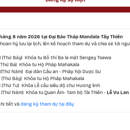
 tháng 8 năm 2026 tại Đại Bảo Tháp Mandala Tây Thiên
oan hỷ lưu lại lịch, lên kế hoạch tham dự và chia sẻ tới ngư
 (Thứ Bảy) Khóa tu Bố thí Ba la mật Sengey Tsewa
 (Thứ Ba) Khóa tu Hộ Pháp Mahakala
(Thứ Năm) Đại đàn Cầu an - Pháp hội Dược Sư
 (Thứ Bảy) Khóa tu Hộ Pháp Mahakala
 (Thứ Tư) Khóa Lễ cầu siêu độ chư Hương linh
 (Thứ Năm) Khóa tu Quan Âm- Tam bộ Tài Thiên -
Lễ Vu Lan
hi tiết và
đăng ký tham dự tại đây