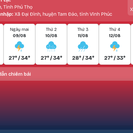
h, Tình Phú Thọ
X
 nhập:
Xã Đại Đình, huyện Tam Đảo, tỉnh Vĩnh Phúc
Ngày mai
Thứ 2
Thứ 3
Thứ 4
09/08
10/08
11/08
12/08
27° / 34°
27° / 34°
28° / 34°
27° / 33°
ẫn chiêm bái