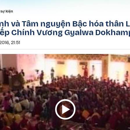
Nhảy đến nội dung
rumb
sự kiện
nh và Tâm nguyện Bậc hóa thân L
iếp Chính Vương Gyalwa Dokham
016, 21:51