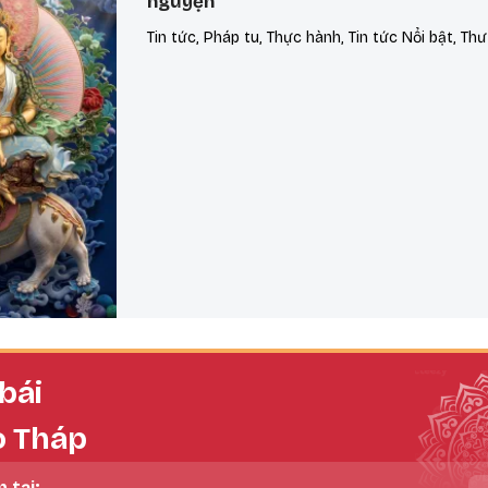
nguyện
Tin tức, Pháp tu, Thực hành, Tin tức Nổi bật, Thư
bái
o Tháp
n tại: