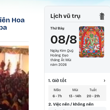
Lịch vũ trụ
iên Hoa
pa
Thứ Bảy
08/8
Ngày Kim Quỹ
Hoàng Đạo
tháng Ất Mùi
năm 2026
›
1. Giờ tốt
Mão
Mùi
Tuất
6 - 7h
13 - 14h
20 - 21h
3 
2. Việc nên / không nên