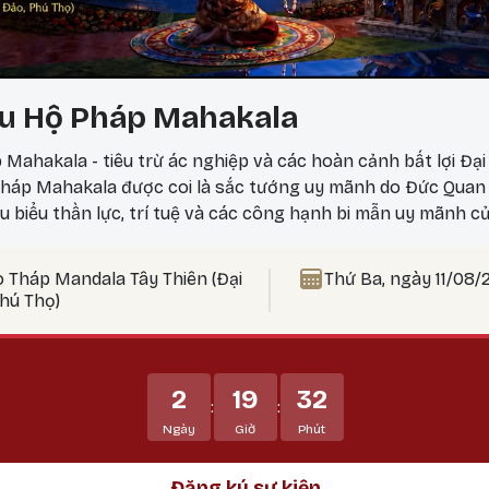
u Hộ Pháp Mahakala
 Mahakala - tiêu trừ ác nghiệp và các hoàn cảnh bất lợi Đạ
áp Mahakala được coi là sắc tướng uy mãnh do Đức Quan 
êu biểu thần lực, trí tuệ và các công hạnh bi mẫn uy mãnh c
 Hộ pháp hàng đầu, uy mãnh và tràn đầy thần lực, tiêu trừ 
ngại, và các hoàn cảnh bất lợi. Mahakala bảo vệ Phật pháp
o Tháp Mandala Tây Thiên (Đại
Thứ Ba, ngày 11/08/
, tiêu trừ các thế lực gây chướng ngại đối với Phật pháp và,
Phú Thọ)
 bảo vệ họ tránh khỏi tất cả các vô minh và mê lầm.
2
19
32
:
:
Ngày
Giờ
Phút
Đăng ký sự kiện