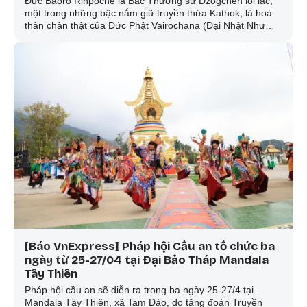
Đức Baoro Rinpoche là Bậc Thượng sư Dzogchen lỗi lạc,
một trong những bậc nắm giữ truyền thừa Kathok, là hoá
thân chân thật của Đức Phật Vairochana (Đại Nhật Như
Lai) và cũng là hóa thân đời thứ 36 của Đại Thượng sư và
Đại dịch giả trứ danh truyền thống Kim cương thừa - Ngài
Lotsawa Vairochana – người đã phiên dịch tất cả các giáo
pháp Tam thừa sang tiếng Tạng với tài năng dịch thuật
xuất chúng.
[Báo VnExpress] Pháp hội Cầu an tổ chức ba
ngày từ 25-27/04 tại Đại Bảo Tháp Mandala
Tây Thiên
Pháp hội cầu an sẽ diễn ra trong ba ngày 25-27/4 tại
Mandala Tây Thiên, xã Tam Đảo, do tăng đoàn Truyền