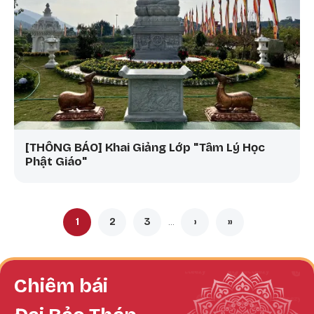
[THÔNG BÁO] Khai Giảng Lớp "Tâm Lý Học
Phật Giáo"
Pagination
1
2
3
›
»
…
Trang hiện thời
Trang
Trang
Next page
Last page
Chiêm bái