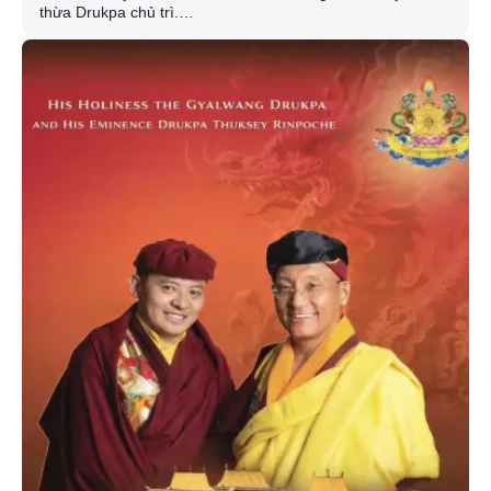
thừa Drukpa chủ trì.
Theo Drukpa Việt Nam, pháp hội cuối tháng này có nhiều
hoạt động như khai mở tranh Phật Quan Âm nghìn tay
nghìn mắt; triển lãm thiền thư chân ngôn dài 150 m; đêm
hoa đăng cầu nguyện hòa bình thế giới... Các hoạt động
do Pháp vương Gyalwang Drukpa - người gần 20 năm gắn
bó với Việt Nam trực tiếp cử hành.