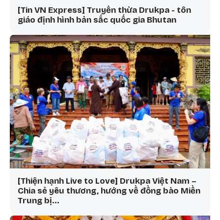
[Tin VN Express] Truyền thừa Drukpa - tôn
giáo định hình bản sắc quốc gia Bhutan
[Thiện hạnh Live to Love] Drukpa Việt Nam –
Chia sẻ yêu thương, hướng về đồng bào Miền
Trung bị…