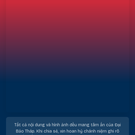
Tất cả nội dung và hình ảnh đều mang tâm ấn của Đại
Bảo Tháp. Khi chia sẻ, xin hoan hỷ chánh niệm ghi rõ