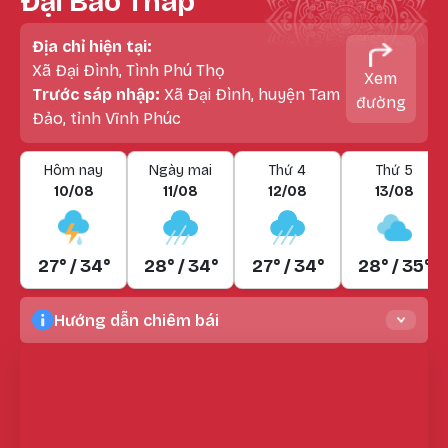
Đại Bảo Tháp
Địa chỉ hiện tại:
Xã Đại Đình, Tình Phú Thọ
Xem
Trước sáp nhập:
Xã Đại Đình, huyện Tam
đường
Đảo, tỉnh Vĩnh Phúc
Hôm nay
Ngày mai
Thứ 4
Thứ 5
10/08
11/08
12/08
13/08
27° / 34°
28° / 34°
27° / 34°
28° / 35°
Hướng dẫn chiêm bái