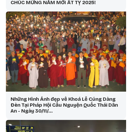
CHÚC MỪNG NĂM MỚI ẤT TỴ 2025!
Những Hình Ảnh đẹp về Khoá Lễ Cúng Dàng
Đèn Tại Pháp Hội Cầu Nguyện Quốc Thái Dân
An - Ngày 30/11/…