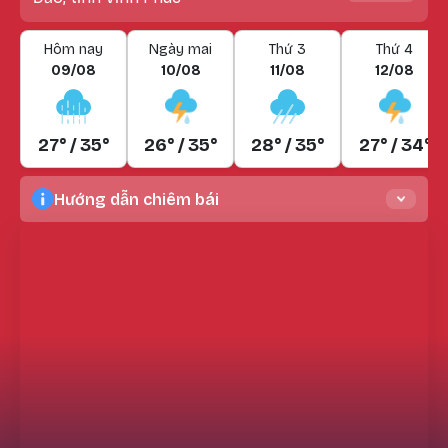
Hôm nay
Ngày mai
Thứ 3
Thứ 4
09/08
10/08
11/08
12/08
27° / 35°
26° / 35°
28° / 35°
27° / 34°
Hướng dẫn chiêm bái