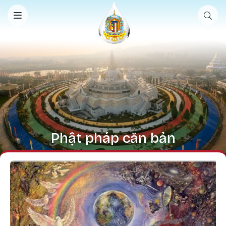
Nhảy đến nội dung
Phật pháp căn bản