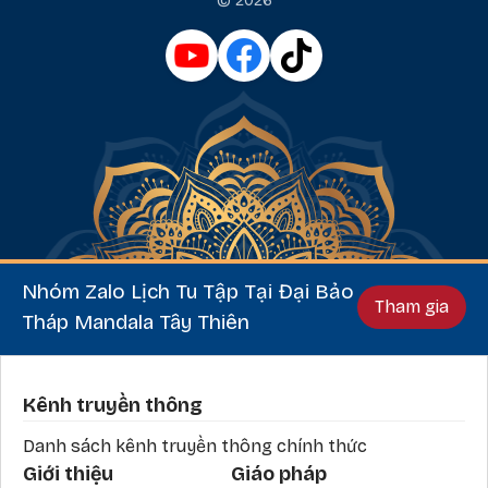
© 2026
Nhóm Zalo Lịch Tu Tập Tại Đại Bảo
Tham gia
Tháp Mandala Tây Thiên
Phần chân
Kênh truyền thông
Danh sách kênh truyền thông chính thức
Giới thiệu
Giáo pháp