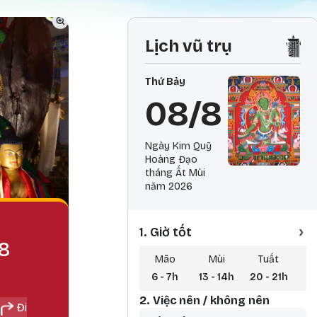
Lịch vũ trụ
Thứ Bảy
08/8
Ngày Kim Quỹ
Hoàng Đạo
tháng Ất Mùi
năm 2026
›
1. Giờ tốt
48
Mão
Mùi
Tuất
6 - 7h
13 - 14h
20 - 21h
3 
2. Việc nên / không nên
Đi