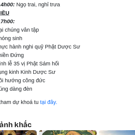
14h00:
Ngọ trai, nghỉ trưa
IỀU
17h00:
ại chúng vân tập
hóng sinh
hực hành nghi quỹ Phật Dược Sư
hiền Đứng
ỉnh lễ 35 vị Phật Sám hối
ụng kinh Kinh Dược Sư
ồi hướng công đức
úng dàng đèn
 tham dự khoá tu
tại đây.
oảnh khắc