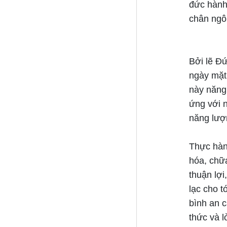
đức hành 
chân ngôn
Bởi lẽ Đ
ngày mặt 
này năng
ứng với 
năng lượ
Thực hành
hóa, chữa
thuận lợi
lạc cho t
bình an 
thức và l