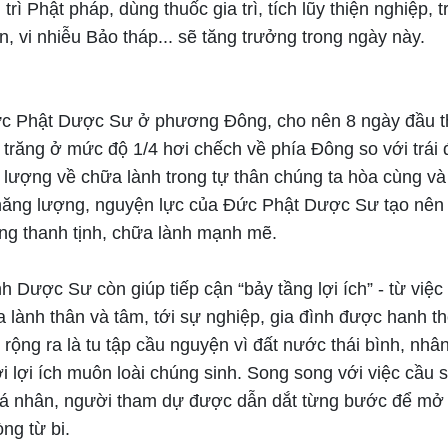
trì Phật pháp, dùng thuốc gia trì, tích lũy thiện nghiệp, t
, vi nhiễu Bảo tháp... sẽ tăng trưởng trong ngày này.
ức Phật Dược Sư ở phương Đông, cho nên 8 ngày đầu t
trăng ở mức độ 1/4 hơi chếch về phía Đông so với trái 
 lượng về chữa lành trong tự thân chúng ta hòa cùng v
năng lượng, nguyện lực của Đức Phật Dược Sư tạo nên
ng thanh tịnh, chữa lành mạnh mẽ.
 Dược Sư còn giúp tiếp cận “bảy tầng lợi ích” - từ việ
 lành thân và tâm, tới sự nghiệp, gia đình được hanh t
, rộng ra là tu tập cầu nguyện vì đất nước thái bình, nhâ
ới lợi ích muôn loài chúng sinh. Song song với việc cầu 
cá nhân, người tham dự được dẫn dắt từng bước để mở
òng từ bi.