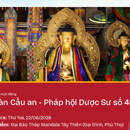
Nhảy đến nội dung
adcrumb
Hoạt động
àn Cầu an - Pháp hội Dược Sư số 
 ra:
Thứ hai, 22/06/2026
điểm:
Đại Bảo Tháp Mandala Tây Thiên (Đại Đình, Phú Thọ)