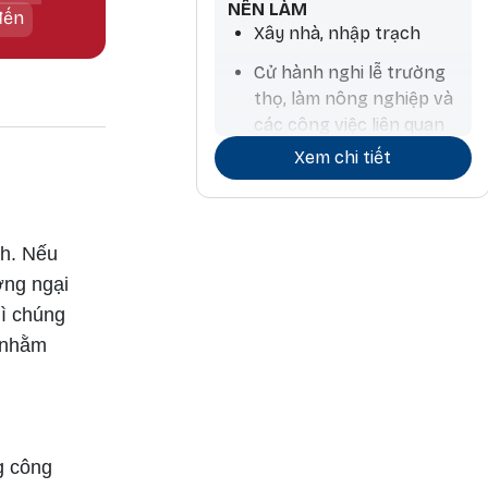
NÊN LÀM
đến
Xây nhà, nhập trạch
Cử hành nghi lễ trường
thọ, làm nông nghiệp và
các công việc liên quan
đến nước, mua thú nuôi,
Xem chi tiết
tính toán chiêm tinh
h. Nếu
ớng ngại
hì chúng
 nhằm
g công