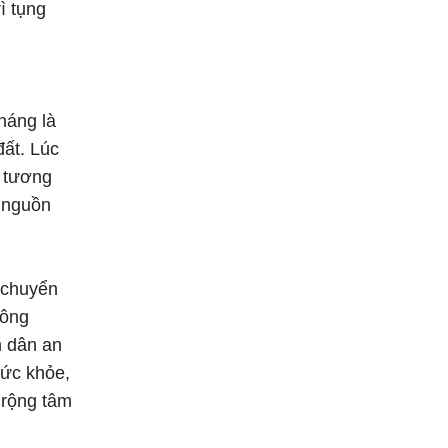
rì tụng
háng là
đất. Lúc
à tương
 nguồn
c chuyển
hông
n dân an
sức khỏe,
 rộng tâm