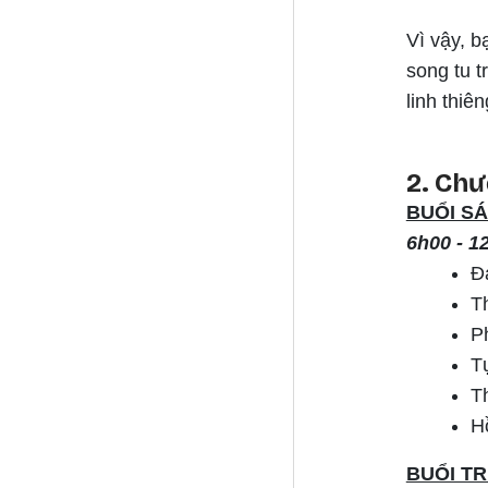
Vì vậy, 
song tu t
2. Chư
BUỔI S
6h00 - 1
Đạ
T
P
T
T
H
BUỔI T