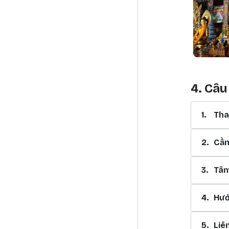
4. Câu
1.
Tha
2.
Cần
3.
Tâm
4.
Hướ
5.
Liê