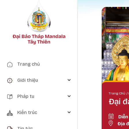
Main navigation
Trang chủ
Giới thiệu
Bre
Trang Chủ
Pháp tu
Đại đ
Kiến trúc
Diễn
Địa 
Tin tức