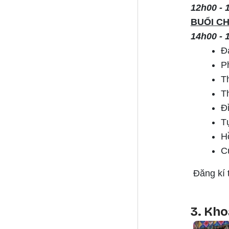
12h00 - 
BUỔI CH
14h00 - 
Đ
P
T
T
Đ
T
H
C
Đăng kí
3. Kh