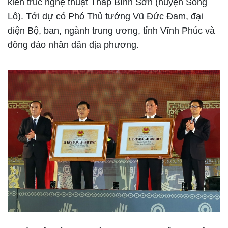
kiến trúc nghệ thuật Tháp Bình Sơn (huyện Sông
Lô). Tới dự có Phó Thủ tướng Vũ Đức Đam, đại
diện Bộ, ban, ngành trung ương, tỉnh Vĩnh Phúc và
đông đảo nhân dân địa phương.