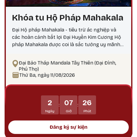
Khóa tu Hộ Pháp Mahakala
Đại Hộ pháp Mahakala - tiêu trừ ác nghiệp và
các hoàn cảnh bất lợi Đại Huyền Kim Cương Hộ
pháp Mahakala được coi là sắc tướng uy mãnh
do Đức Quan Âm Đại Bi hóa hiện, nêu biểu thần
lực, trí tuệ và các công hạnh bi mẫn uy mãnh của
Đại Bảo Tháp Mandala Tây Thiên (Đại Đình,
chư Phật. Mahakala là Hộ pháp hàng đầu, uy
Phú Thọ)
mãnh và tràn đầy thần lực, tiêu trừ ác nghiệp,
Thứ Ba, ngày 11/08/2026
các chướng ngại, và các hoàn cảnh bất lợi.
Mahakala bảo vệ Phật pháp tránh khỏi sự suy
thoái, tiêu trừ các thế lực gây chướng ngại đối
2
07
26
với Phật pháp và, dẫn dắt các hành giả và bảo vệ
:
:
họ tránh khỏi tất cả các vô minh và mê lầm.
Ngày
Giờ
Phút
Đăng ký sự kiện