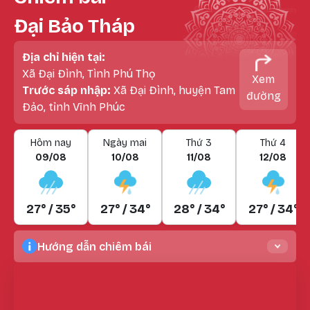
Đại Bảo Tháp
Địa chỉ hiện tại:
Xã Đại Đình, Tình Phú Thọ
Xem
Trước sáp nhập:
Xã Đại Đình, huyện Tam
đường
Đảo, tỉnh Vĩnh Phúc
Hôm nay
Ngày mai
Thứ 3
Thứ 4
09/08
10/08
11/08
12/08
27° / 35°
27° / 34°
28° / 34°
27° / 34°
Hướng dẫn chiêm bái