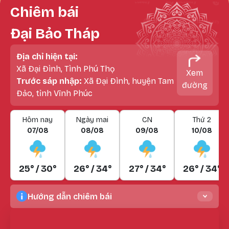
Chiêm bái
Đại Bảo Tháp
Địa chỉ hiện tại:
Xã Đại Đình, Tình Phú Thọ
Xem
Trước sáp nhập:
Xã Đại Đình, huyện Tam
đường
Đảo, tỉnh Vĩnh Phúc
Hôm nay
Ngày mai
CN
Thứ 2
07/08
08/08
09/08
10/08
25° / 30°
26° / 34°
27° / 34°
26° / 34°
Hướng dẫn chiêm bái