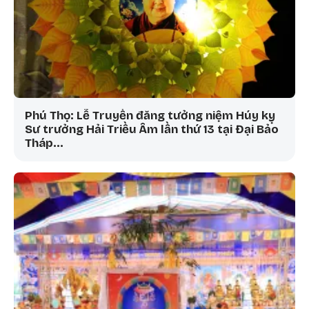
Phú Thọ: Lễ Truyền đăng tưởng niệm Húy kỵ
Sư trưởng Hải Triều Âm lần thứ 13 tại Đại Bảo
Tháp…