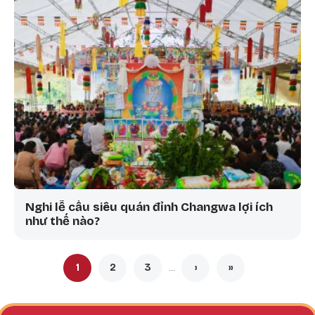
Nghi lễ cầu siêu quán đỉnh Changwa lợi ích
như thế nào?
Pagination
1
2
3
›
»
…
Trang hiện thời
Trang
Trang
Next page
Last page