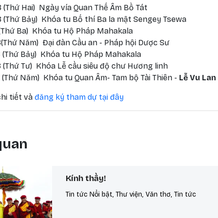
 (Thứ Hai) Ngày vía Quan Thế Âm Bồ Tát
 (Thứ Bảy) Khóa tu Bố thí Ba la mật Sengey Tsewa
 (Thứ Ba) Khóa tu Hộ Pháp Mahakala
(Thứ Năm) Đại đàn Cầu an - Pháp hội Dược Sư
 (Thứ Bảy) Khóa tu Hộ Pháp Mahakala
 (Thứ Tư) Khóa Lễ cầu siêu độ chư Hương linh
 (Thứ Năm) Khóa tu Quan Âm- Tam bộ Tài Thiên -
Lễ Vu Lan
hi tiết và
đăng ký tham dự tại đây
 quan
Kính thầy!
Tin tức Nổi bật, Thư viện, Văn thơ, Tin tức