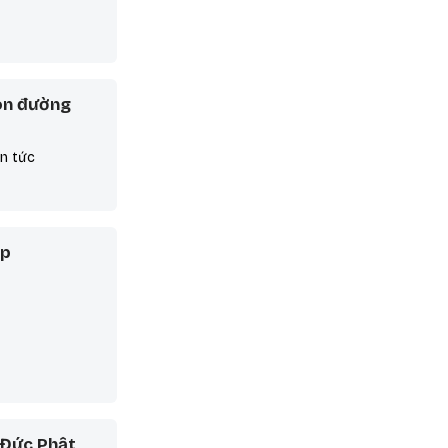
on đường
in tức
áp
 Đức Phật