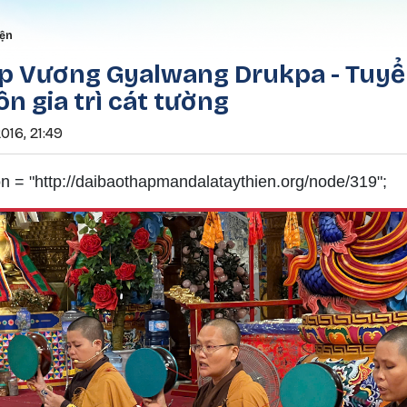
Nhảy đến nội dung
rumb
iện
p Vương Gyalwang Drukpa - Tuyể
n gia trì cát tường
016, 21:49
n = "http://daibaothapmandalataythien.org/node/319";