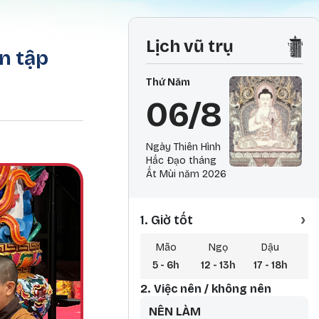
Lịch vũ trụ
n tập
Thứ Năm
06/8
Ngày Thiên Hình
Hắc Đạo tháng
Ất Mùi năm 2026
›
1. Giờ tốt
Mão
Ngọ
Dậu
5 - 6h
12 - 13h
17 - 18h
0 
2. Việc nên / không nên
NÊN LÀM