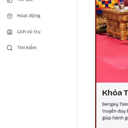
Hoạt động
Lịch vũ trụ
Tìm kiếm
Khóa T
Sengey Tsew
truyền dạy
giúp hành g
ngộ Tại sao