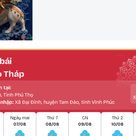
bái
o Tháp
n tại:
h, Tình Phú Thọ
X
 nhập:
Xã Đại Đình, huyện Tam Đảo, tỉnh Vĩnh Phúc
Ngày mai
Thứ 7
CN
Thứ 2
07/08
08/08
09/08
10/08