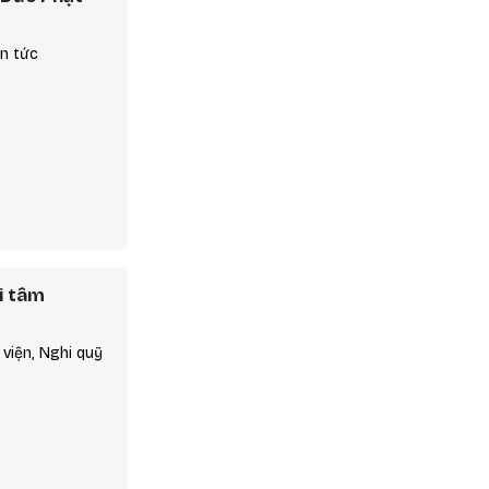
in tức
i tâm
 viện, Nghi quỹ