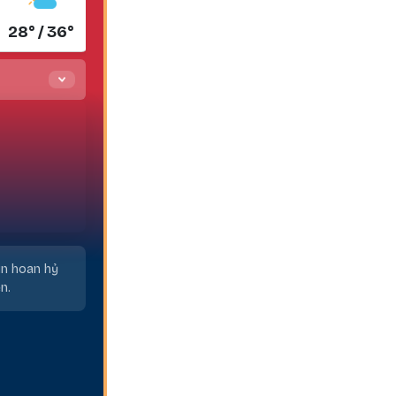
28° / 36°
29° / 35°
in hoan hỷ
n.