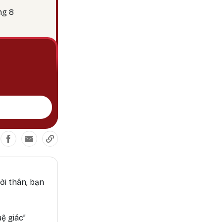
Các nghi lễ gia tăng sức
c hành các
ng 8
mạnh, tăng trưởng vinh
quang, và chiêm tinh
ời thân, bạn
ệ giác”