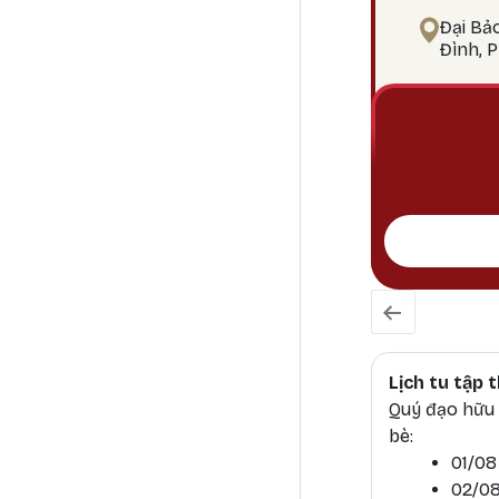
điểm công đ
Đại Bả
pháp tu Phậ
Đình, 
Lịch tu tập
Quý đạo hữu h
bè:
01/08
02/08