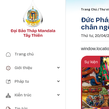
Breadc
Trang Chủ
Thư v
Đức Phá
chân ngô
Thứ tư, 20/04/2
window.locatio
Main navigation
Trang chủ
Sự kiện
Giới thiệu
Pháp tu
Kiến trúc
Tin tức