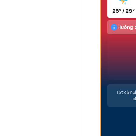
25° / 29°
Hướng d
Tất cả nộ
c