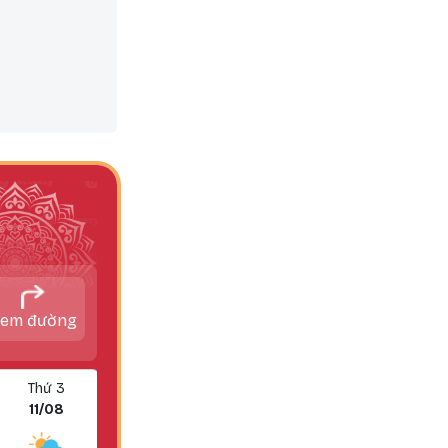
em đường
Thứ 3
Thứ 4
11/08
12/08