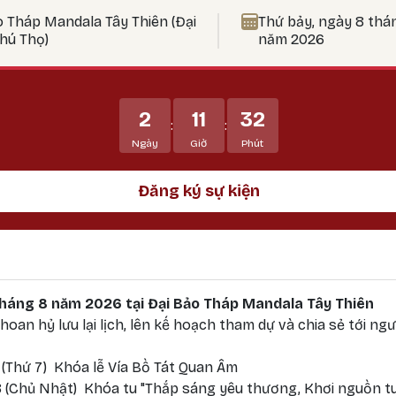
ức tu tập tăng trưởng mạnh mẽ, đặc biệt thích hợp để thự
o Tháp Mandala Tây Thiên (Đại
Thứ bảy, ngày 8 thá
t Bản Tôn Mẫu Tính.
Phú Thọ)
năm 2026
2
11
32
:
:
Ngày
Giờ
Phút
Đăng ký sự kiện
 tháng 8 năm 2026 tại Đại Bảo Tháp Mandala Tây Thiên
oan hỷ lưu lại lịch, lên kế hoạch tham dự và chia sẻ tới ngư
 (Thứ 7) Khóa lễ Vía Bồ Tát Quan Âm
 (Chủ Nhật) Khóa tu "Thắp sáng yêu thương, Khơi nguồn tu