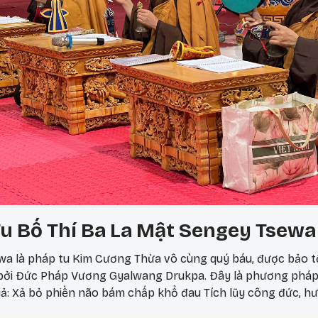
u Bố Thí Ba La Mật Sengey Tsewa
a là pháp tu Kim Cương Thừa vô cùng quý báu, được bảo t
 bởi Đức Pháp Vương Gyalwang Drukpa. Đây là phương phá
iả: Xả bỏ phiền não bám chấp khổ đau Tích lũy công đức, hư
 nên thực hành vào ngày 25? Theo lịch Kim Cương Thừa, ngà