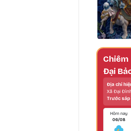
Chiêm 
Đại Bả
Địa chỉ hiệ
Xã Đại Đìn
Trước sáp
Hôm nay
06/08