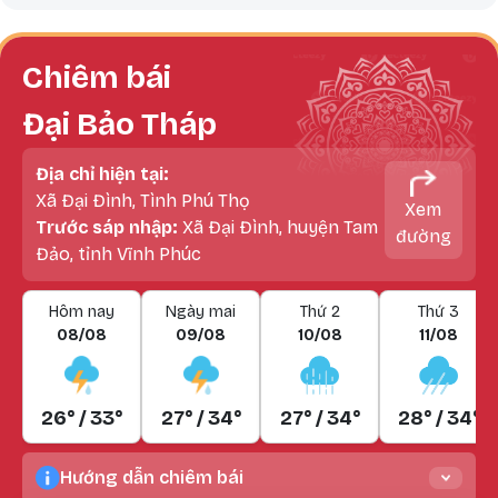
Chiêm bái
Đại Bảo Tháp
Địa chỉ hiện tại:
Xã Đại Đình, Tình Phú Thọ
Xem
Trước sáp nhập:
Xã Đại Đình, huyện Tam
đường
Đảo, tỉnh Vĩnh Phúc
Hôm nay
Ngày mai
Thứ 2
Thứ 3
08/08
09/08
10/08
11/08
26° / 33°
27° / 34°
27° / 34°
28° / 34°
Hướng dẫn chiêm bái