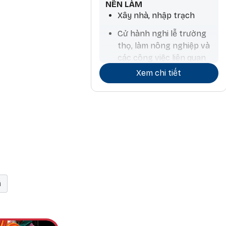
NÊN LÀM
Xây nhà, nhập trạch
Cử hành nghi lễ trường
thọ, làm nông nghiệp và
các công việc liên quan
đến nước, mua thú nuôi,
Xem chi tiết
tính toán chiêm tinh
m