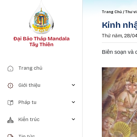
Breadc
Trang Chủ
Thư v
Kinh nhậ
Thứ năm, 28/04
Biên soạn và 
Main navigation
Trang chủ
Giới thiệu
Pháp tu
Kiến trúc
Tin tức