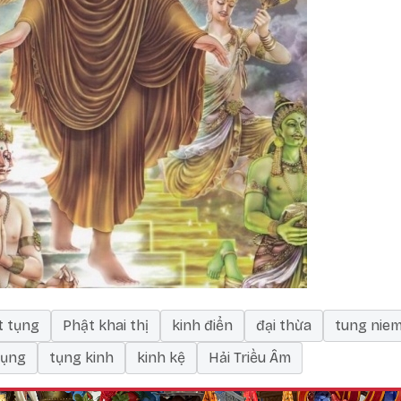
t tụng
Phật khai thị
kinh điển
đại thừa
tung nie
tụng
tụng kinh
kinh kệ
Hải Triều Âm