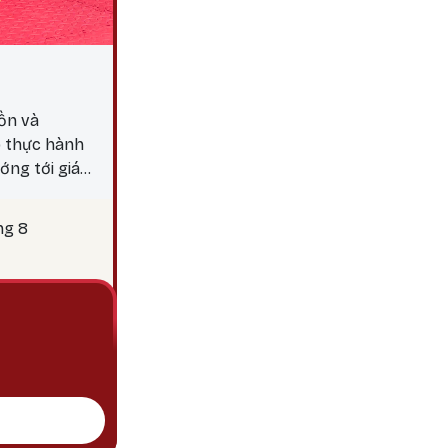
ồn và
p thực hành
ớng tới giác
y 25 là thời
c hành các
ng 8