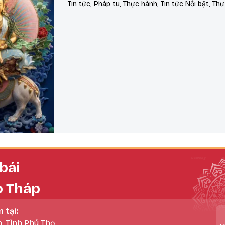
Tin tức, Pháp tu, Thực hành, Tin tức Nổi bật, Thư
bái
o Tháp
n tại:
h, Tình Phú Thọ