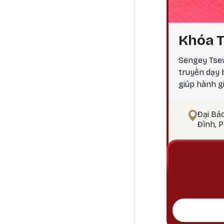
Khóa T
Sengey Tsew
truyền dạy
giúp hành g
ngộ Tại sao
điểm công đ
Đại Bả
pháp tu Phậ
Đình, 