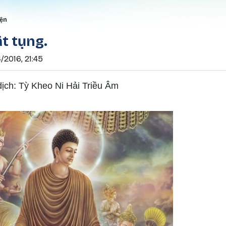
Nhảy đến nội dung
rumb
iện
t tụng.
/2016, 21:45
dịch: Tỳ Kheo Ni Hải Triều Âm