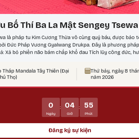
u Bố Thí Ba La Mật Sengey Tsewa
a là pháp tu Kim Cương Thừa vô cùng quý báu, được bảo t
 bởi Đức Pháp Vương Gyalwang Drukpa. Đây là phương phá
iả: Xả bỏ phiền não bám chấp khổ đau Tích lũy công đức, hư
 nên thực hành vào ngày 25? Theo lịch Kim Cương Thừa, ngà
ức tu tập tăng trưởng mạnh mẽ, đặc biệt thích hợp để thự
o Tháp Mandala Tây Thiên (Đại
Thứ bảy, ngày 8 thá
t Bản Tôn Mẫu Tính.
Phú Thọ)
năm 2026
0
04
55
:
:
Ngày
Giờ
Phút
Đăng ký sự kiện