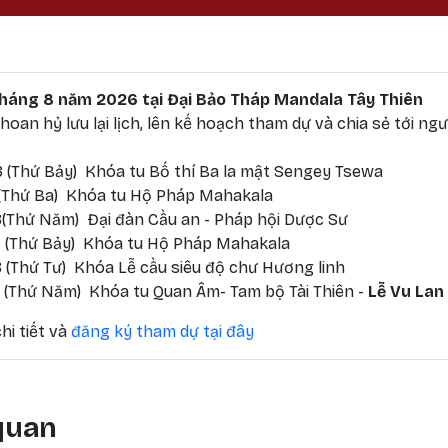
 tháng 8 năm 2026 tại Đại Bảo Tháp Mandala Tây Thiên
oan hỷ lưu lại lịch, lên kế hoạch tham dự và chia sẻ tới ngư
 (Thứ Bảy) Khóa tu Bố thí Ba la mật Sengey Tsewa
 (Thứ Ba) Khóa tu Hộ Pháp Mahakala
(Thứ Năm) Đại đàn Cầu an - Pháp hội Dược Sư
 (Thứ Bảy) Khóa tu Hộ Pháp Mahakala
 (Thứ Tư) Khóa Lễ cầu siêu độ chư Hương linh
 (Thứ Năm) Khóa tu Quan Âm- Tam bộ Tài Thiên -
Lễ Vu Lan
hi tiết và
đăng ký tham dự tại đây
 quan