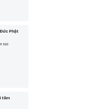
 Đức Phật
in tức
i tâm