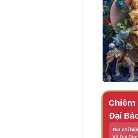
Chiêm 
Đại Bả
Địa chỉ hiệ
Xã Đại Đìn