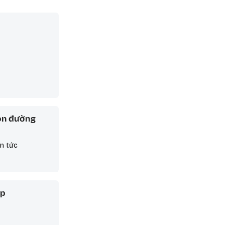
on đường
in tức
áp