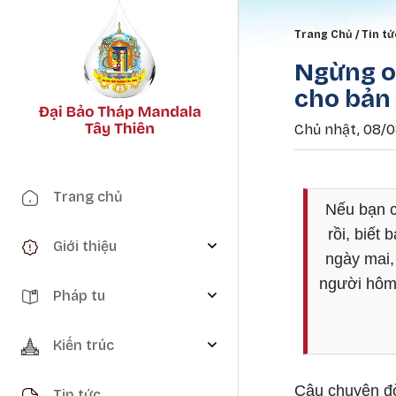
Breadc
Trang Chủ
Tin tứ
Ngừng oá
cho bản
Chủ nhật, 08/0
Main navigation
Trang chủ
Nếu bạn c
rồi, biết
Giới thiệu
ngày mai,
người hôm 
Pháp tu
Kiến trúc
Câu chuyện đ
Tin tức