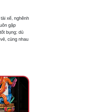
 tài xế, nghênh
luôn gặp
tốt bụng; dù
 vẻ, cùng nhau