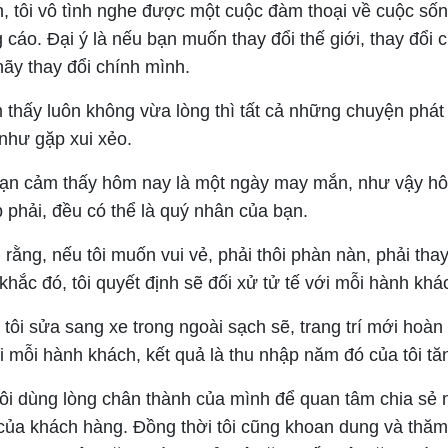
, tôi vô tình nghe được một cuộc đàm thoại về cuộc sốn
 cáo. Đại ý là nếu bạn muốn thay đổi thế giới, thay đổi
hãy thay đổi chính mình.
 thấy luôn không vừa lòng thì tất cả những chuyện phát
như gặp xui xẻo.
u bạn cảm thấy hôm nay là một ngày may mắn, như vậy h
 phải, đều có thể là quý nhân của bạn.
n rằng, nếu tôi muốn vui vẻ, phải thôi phàn nàn, phải tha
khắc đó, tôi quyết định sẽ đối xử tử tế với mỗi hành kh
tôi sửa sang xe trong ngoài sạch sẽ, trang trí mới hoàn 
 mỗi hành khách, kết quả là thu nhập năm đó của tôi tăn
tôi dùng lòng chân thành của mình để quan tâm chia sẻ 
của khách hàng. Đồng thời tôi cũng khoan dung và thăm