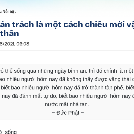
Nhảy đến nội dung
rumb
c Nổi bật
n trách là một cách chiêu mời v
 thân
8/2021, 06:08
ó thể sống qua những ngày bình an, thì đó chính là mộ
 bao nhiêu người hôm nay đã không thấy được vầng thái
 biết bao nhiêu người hôm nay đã trở thành tàn phế, biế
nay đã đánh mất tự do, biết bao nhiêu người hôm nay đ
nước mất nhà tan.
~ Đức Phật ~
ời sống