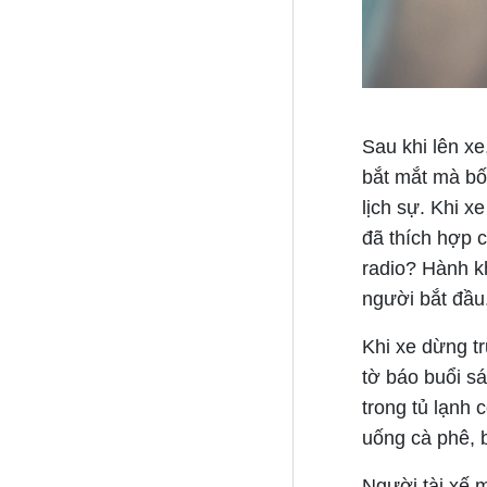
Sau khi lên xe
bắt mắt mà bố 
lịch sự. Khi x
đã thích hợp 
radio? Hành k
người bắt đầu
Khi xe dừng tr
tờ báo buổi sá
trong tủ lạnh 
uống cà phê, 
Người tài xế m