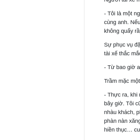
- Tôi là một n
cùng anh. Nếu
không quấy rầ
Sự phục vụ đặc
tài xế thắc mắc
- Từ bao giờ 
Trầm mặc một lá
- Thực ra, khi
bây giờ. Tôi 
nhàu khách, ph
phàn nàn xăng
hiền thục… cu