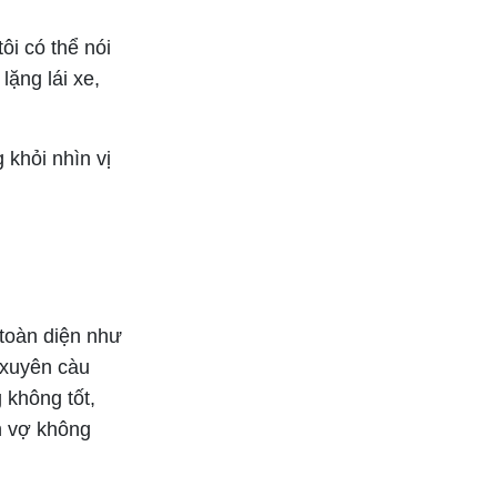
ôi có thể nói
ặng lái xe,
 khỏi nhìn vị
 toàn diện như
 xuyên càu
 không tốt,
n vợ không