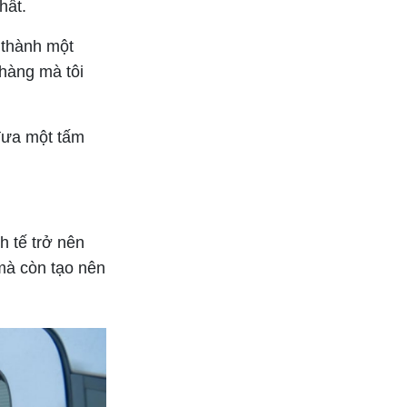
hất.
 thành một
 hàng mà tôi
 đưa một tấm
h tế trở nên
 mà còn tạo nên