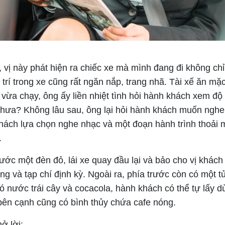
, vị này phát hiện ra chiếc xe mà mình đang đi không chỉ
trí trong xe cũng rất ngăn nắp, trang nhã. Tài xế ăn mặc 
e vừa chạy, ông ấy liền nhiệt tình hỏi hành khách xem độ
chưa? Không lâu sau, ông lại hỏi hành khách muốn nghe
hách lựa chọn nghe nhạc và một đoạn hành trình thoải m
.
ước một đèn đỏ, lái xe quay đầu lại và bảo cho vị khách 
ng và tạp chí định kỳ. Ngoài ra, phía trước còn có một t
có nước trái cây và cocacola, hành khách có thể tự lấy 
bên cạnh cũng có bình thủy chứa cafe nóng.
ở lời: