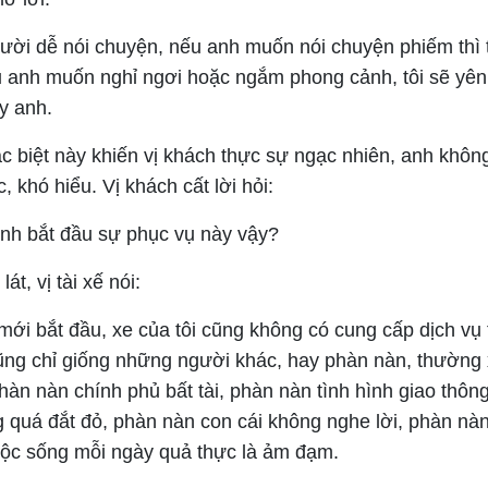
gười dễ nói chuyện, nếu anh muốn nói chuyện phiếm thì t
 anh muốn nghỉ ngơi hoặc ngắm phong cảnh, tôi sẽ yên l
y anh.
 biệt này khiến vị khách thực sự ngạc nhiên, anh không
, khó hiểu. Vị khách cất lời hỏi:
anh bắt đầu sự phục vụ này vậy?
t, vị tài xế nói:
 mới bắt đầu, xe của tôi cũng không có cung cấp dịch vụ
cũng chỉ giống những người khác, hay phàn nàn, thường
àn nàn chính phủ bất tài, phàn nàn tình hình giao thông
 quá đắt đỏ, phàn nàn con cái không nghe lời, phàn nà
ộc sống mỗi ngày quả thực là ảm đạm.