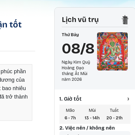
Lịch vũ trụ
ận tốt
Thứ Bảy
08/8
Ngày Kim Quỹ
Hoàng Đạo
t phúc phần
tháng Ất Mùi
 dương của
năm 2026
t bao nhiêu
ã trở thành
›
1. Giờ tốt
Mão
Mùi
Tuất
6 - 7h
13 - 14h
20 - 21h
3 
2. Việc nên / không nên