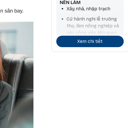
NÊN LÀM
Xây nhà, nhập trạch
ến sân bay.
Cử hành nghi lễ trường
thọ, làm nông nghiệp và
các công việc liên quan
đến nước, mua thú nuôi,
Xem chi tiết
tính toán chiêm tinh