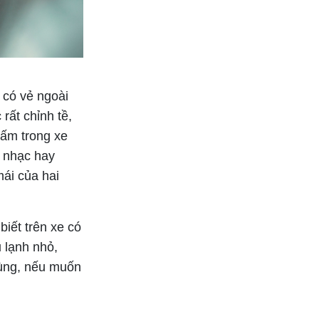
 có vẻ ngoài
rất chỉnh tề,
 ấm trong xe
 nhạc hay
ái của hai
biết trên xe có
ủ lạnh nhỏ,
dùng, nếu muốn