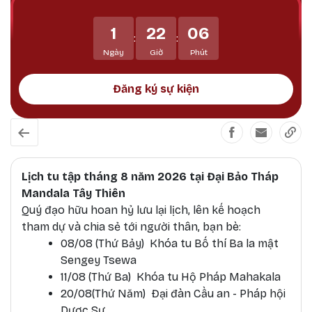
Mahakala bảo vệ Phật pháp tránh khỏi sự suy
thoái, tiêu trừ các thế lực gây chướng ngại đối
1
22
06
với Phật pháp và, dẫn dắt các hành giả và bảo vệ
:
:
họ tránh khỏi tất cả các vô minh và mê lầm.
Ngày
Giờ
Phút
Đăng ký sự kiện
Lịch tu tập tháng 8 năm 2026 tại Đại Bảo Tháp
Mandala Tây Thiên
Quý đạo hữu hoan hỷ lưu lại lịch, lên kế hoạch
tham dự và chia sẻ tới người thân, bạn bè:
08/08 (Thứ Bảy) Khóa tu Bố thí Ba la mật
Sengey Tsewa
11/08 (Thứ Ba) Khóa tu Hộ Pháp Mahakala
20/08(Thứ Năm) Đại đàn Cầu an - Pháp hội
Dược Sư