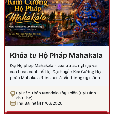
Khóa tu Hộ Pháp Mahakala
Đại Hộ pháp Mahakala - tiêu trừ ác nghiệp và
các hoàn cảnh bất lợi Đại Huyền Kim Cương Hộ
pháp Mahakala được coi là sắc tướng uy mãnh
do Đức Quan Âm Đại Bi hóa hiện, nêu biểu thần
lực, trí tuệ và các công hạnh bi mẫn uy mãnh của
Đại Bảo Tháp Mandala Tây Thiên (Đại Đình,
chư Phật. Mahakala là Hộ pháp hàng đầu, uy
Phú Thọ)
mãnh và tràn đầy thần lực, tiêu trừ ác nghiệp,
Thứ Ba, ngày 11/08/2026
các chướng ngại, và các hoàn cảnh bất lợi.