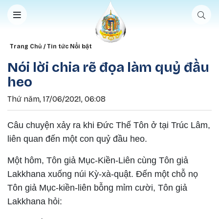
Nhảy đến nội dung
Breadcrumb
Trang Chủ
Tin tức Nổi bật
Nói lời chia rẽ đọa làm quỷ đầu
heo
Thứ năm, 17/06/2021, 06:08
Câu chuyện xảy ra khi Đức Thế Tôn ở tại Trúc Lâm,
liên quan đến một con quỷ đầu heo.
Một hôm, Tôn giả Mục-Kiền-Liên cùng Tôn giả
Lakkhana
xuống núi Kỳ-xà-quật. Ðến một chỗ nọ
Tôn giả Mục-kiền-liên bỗng mỉm cười, Tôn giả
Lakkhana
hỏi: