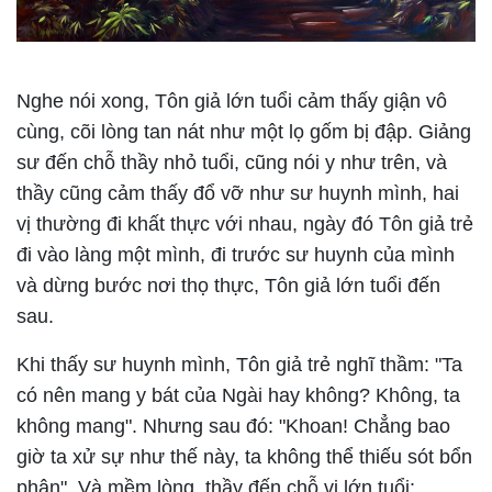
Nghe nói xong, Tôn giả lớn tuổi cảm thấy giận vô
cùng, cõi lòng tan nát như một lọ gốm bị đập. Giảng
sư đến chỗ thầy nhỏ tuổi, cũng nói y như trên, và
thầy cũng cảm thấy đổ vỡ như sư huynh mình, hai
vị thường đi khất thực với nhau, ngày đó Tôn giả trẻ
đi vào làng một mình, đi trước sư huynh của mình
và dừng bước nơi thọ thực, Tôn giả lớn tuổi đến
sau.
Khi thấy sư huynh mình, Tôn giả trẻ nghĩ thầm: "Ta
có nên mang y bát của Ngài hay không? Không, ta
không mang". Nhưng sau đó: "Khoan! Chẳng bao
giờ ta xử sự như thế này, ta không thể thiếu sót bổn
phận". Và mềm lòng, thầy đến chỗ vị lớn tuổi: