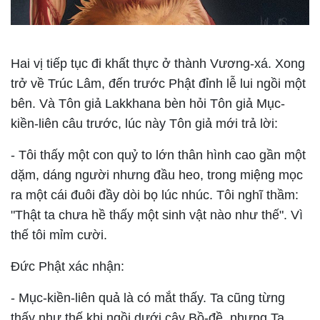
Hai vị tiếp tục đi khất thực ở thành Vương-xá. Xong
trở về Trúc Lâm, đến trước Phật đỉnh lễ lui ngồi một
bên. Và Tôn giả
Lakkhana
bèn hỏi Tôn giả Mục-
kiền-liên câu trước, lúc này Tôn giả mới trả lời:
- Tôi thấy một con quỷ to lớn thân hình cao gần một
dặm, dáng người nhưng đầu heo, trong miệng mọc
ra một cái đuôi đầy dòi bọ lúc nhúc. Tôi nghĩ thầm:
"Thật ta chưa hề thấy một sinh vật nào như thế". Vì
thế tôi mỉm cười.
Ðức Phật xác nhận:
- Mục-kiền-liên quả là có mắt thấy. Ta cũng từng
thấy như thế khi ngồi dưới cây Bồ-đề, nhưng Ta