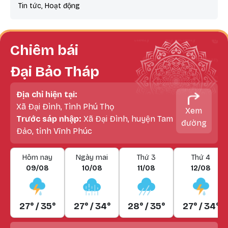
Tin tức, Hoạt động
Chiêm bái
Đại Bảo Tháp
Địa chỉ hiện tại:
Xã Đại Đình, Tình Phú Thọ
Xem
Trước sáp nhập:
Xã Đại Đình, huyện Tam
đường
Đảo, tỉnh Vĩnh Phúc
Hôm nay
Ngày mai
Thứ 3
Thứ 4
09/08
10/08
11/08
12/08
27° / 35°
27° / 34°
28° / 35°
27° / 34°