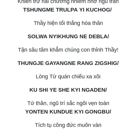
Khiển trừ hai chướng nhiễm nhơ ngũ trần
TSHUNGME TRULPA YI KUCHOG/
Thầy hiện tối thắng hóa thân
SOLWA NYIKHUNG NE DEBLA/
Tận sâu tâm khẳm chúng con thỉnh Thầy!
THUNGJE GAYANGNE RANG ZIGSHIG/
Lòng Từ quán chiếu xa xôi
KU SHI YE SHE KYI NGADEN/
Tứ thân, ngũ trí sắc ngôi vẹn toàn
YONTEN KUNDUE KYI GONGBU/
Tích tụ công đức muôn vàn