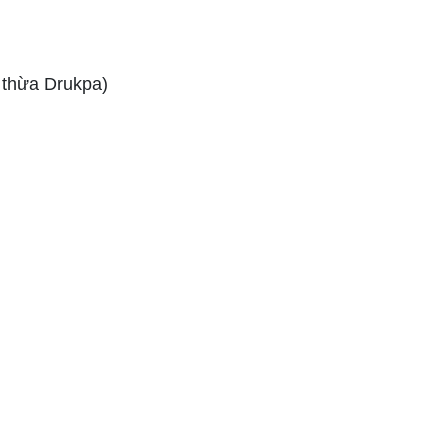
Bắt đầu các mối quan hệ
thân mật
 thừa Drukpa)