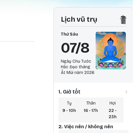
Lịch vũ trụ
Thứ Sáu
07/8
Ngày Chu Tước
Hắc Đạo tháng
Ất Mùi năm 2026
‹
1. Giờ tốt
Tỵ
Thân
Hợi
9 - 10h
16 - 17h
22 -
23h
2. Việc nên / không nên