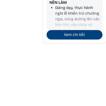
NÊN LÀM
Giảng dạy, thực hành
nghi lễ khiển trừ chướng
ngại, cúng dường lên các
bản tôn, xây chùa và
Bảo tháp
Xem chi tiết
Tiến hành hoạt động
thương mại và ký kết
hợp đồng
Làm nông nghiệp và
trồng cây, làm thuốc,
phẫu thuật, làm hương,
chiêm tinh
Các hoạt động liên quan
đến đá và kim loại quý
Công việc kiến trúc và
liên quan đến nước, đi lại