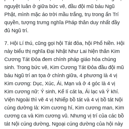
nguyệt luân ở giữa bức vẽ, đầu đội mũ báu Ngũ
Phật, mình mặc áo trời mầu trắng, trụ trong ấn Trí
quyền, tượng trưng nghĩa Pháp thân duy nhất đầy
đủ Ngũ trí.
7.
Hội Lí thú
, cũng gọi hội Tát đỏa, hội Phổ hiền. Hội
này biểu thị nghĩa Đại Nhật Như Lai hiện thân Kim
Cương Tát Đỏa đem chính pháp giáo hóa chúng
sinh. Trong bức vẽ, Kim Cương Tát Đỏa đầu đội mũ
báu Ngũ trí an tọa ở chính giữa, 4 phương là 4 vị
Kim cương: Dục, Xúc, Ái, Mạn và ở 4 góc là 4 vị
Kim cương nữ: Ý sinh, Kế lí cát la, Ái lạc và Ý khí.
Viện Ngoài thì vẽ 4 vị Nhiếp bồ tát và 4 vị bồ tát Nội
cúng dường là: Kim cương hí, Kim cương man, Kim
cương ca và Kim cương vũ. Nhưng vị trí của các bồ
tát Nội cúng dường, Ngoại cúng dường của hội này