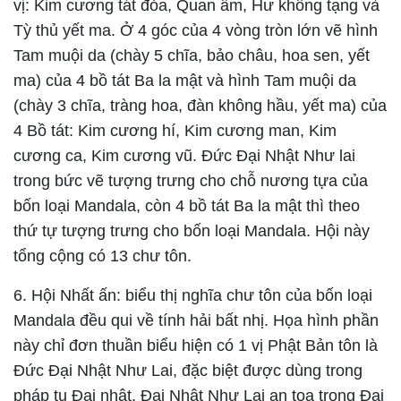
vị: Kim cương tát đỏa, Quan âm, Hư không tạng và
Tỳ thủ yết ma. Ở 4 góc của 4 vòng tròn lớn vẽ hình
Tam muội da (chày 5 chĩa, bảo châu, hoa sen, yết
ma) của 4 bồ tát Ba la mật và hình Tam muội da
(chày 3 chĩa, tràng hoa, đàn không hầu, yết ma) của
4 Bồ tát: Kim cương hí, Kim cương man, Kim
cương ca, Kim cương vũ. Đức Đại Nhật Như lai
trong bức vẽ tượng trưng cho chỗ nương tựa của
bốn loại Mandala, còn 4 bồ tát Ba la mật thì theo
thứ tự tượng trưng cho bốn loại Mandala. Hội này
tổng cộng có 13 chư tôn.
6.
Hội Nhất ấn
: biểu thị nghĩa chư tôn của bốn loại
Mandala đều qui về tính hải bất nhị. Họa hình phần
này chỉ đơn thuần biểu hiện có 1 vị Phật Bản tôn là
Đức Đại Nhật Như Lai, đặc biệt được dùng trong
pháp tu Đại nhật. Đại Nhật Như Lai an tọa trong Đại