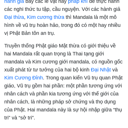
hành giả
bày các lễ vật hay
pháp khí
để thực hành
các nghi thức tu tập, cầu nguyện. Với các hành giả
Đại thừa
,
Kim cương thừa
thì Mandala là một mô
hình về vũ trụ hoàn hảo, trong đó có một hay nhiều
vị Phật Bản tôn an trụ.
Truyền thống Phật giáo Mật thừa có giới thiệu về
hai Mandala rất quan trọng là
Thai tạng giới
mandala
và
Kim cương giới mandala
, có nguồn gốc
xuất phát từ tư tưởng của hai bộ kinh
Đại Nhật
và
Kim Cương Đỉnh
. Trong quan kiến Vũ trụ quan Phật
giáo, Vũ trụ gồm hai phần: một phần tương ứng với
nhân cách và phần kia tương ứng với thế giới của
nhân cách, là những pháp sở chứng và thọ dụng
của Phật. Hai mandala này là sự hội nhập giữa “thụ
tri” và “sở tri”.