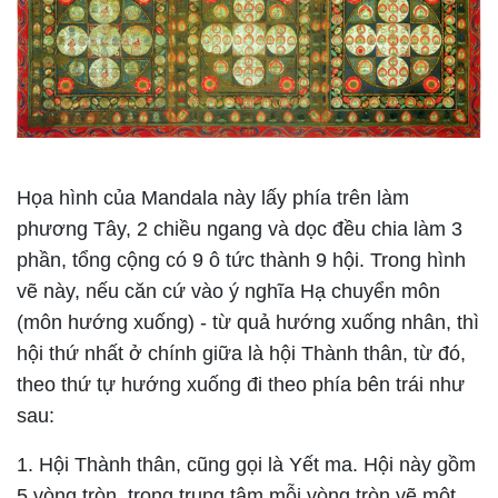
Họa hình của Mandala này lấy phía trên làm
phương Tây, 2 chiều ngang và dọc đều chia làm 3
phần, tổng cộng có 9 ô tức thành 9 hội. Trong hình
vẽ này, nếu căn cứ vào ý nghĩa Hạ chuyển môn
(môn hướng xuống) - từ quả hướng xuống nhân, thì
hội thứ nhất ở chính giữa là
hội Thành thân
, từ đó,
theo thứ tự hướng xuống đi theo phía bên trái như
sau:
1
. Hội Thành thân,
cũng gọi là Yết ma. Hội này gồm
5 vòng tròn, trong trung tâm mỗi vòng tròn vẽ một