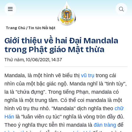
Nhảy đến nội dung
Breadcrumb
Trang Chủ
Tin tức Nổi bật
Giới thiệu về hai Đại Mandala
trong Phật giáo Mật thừa
Thứ năm, 10/06/2021, 14:37
Mandala, là một hình vẽ biểu thị
vũ trụ
trong cái
nhìn của một bậc giác ngộ. Manda nghĩ là "tinh túy",
la là "chứa đựng”. Trong tiếng Phạn, mandala có
nghĩa là một trung tâm. Có thể coi mandala là một
hình vũ trụ thu nhỏ. "Mandala" dịch nghĩa theo
chữ
Hán
là "luân viên cụ túc" nghĩa là vòng tròn đầy đủ.
Theo ý nghĩa thực tiễn thì mandala là
đàn tràng
để