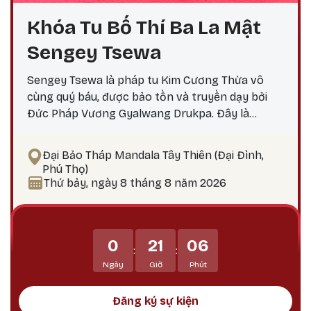
Khóa Tu Bố Thí Ba La Mật
Sengey Tsewa
Sengey Tsewa là pháp tu Kim Cương Thừa vô
cùng quý báu, được bảo tồn và truyền dạy bởi
Đức Pháp Vương Gyalwang Drukpa. Đây là
phương pháp thực hành giúp hành giả: Xả bỏ
phiền não bám chấp khổ đau Tích lũy công đức,
Đại Bảo Tháp Mandala Tây Thiên (Đại Đình,
hướng tới giác ngộ Tại sao nên thực hành vào
Phú Thọ)
ngày 25? Theo lịch Kim Cương Thừa, ngày 25 là
Thứ bảy, ngày 8 tháng 8 năm 2026
thời điểm công đức tu tập tăng trưởng mạnh
mẽ, đặc biệt thích hợp để thực hành các pháp tu
Phật Bản Tôn Mẫu Tính.
0
21
06
:
:
Ngày
Giờ
Phút
Đăng ký sự kiện