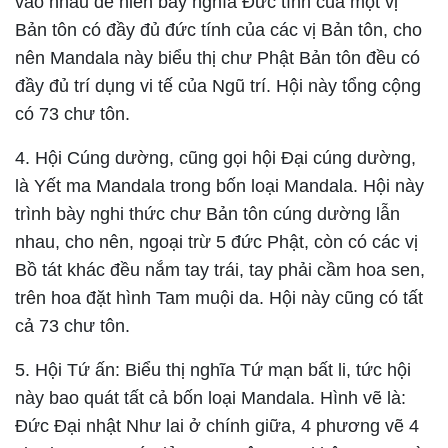
vào nhau để hiển bày nghĩa Đức tính của một vị
Bản tôn có đầy đủ đức tính của các vị Bản tôn, cho
nên Mandala này biểu thị chư Phật Bản tôn đều có
đầy đủ trí dụng vi tế của Ngũ trí. Hội này tổng cộng
có 73 chư tôn.
4
. Hội Cúng dường
, cũng gọi hội Đại cúng dường,
là Yết ma Mandala trong bốn loại Mandala. Hội này
trình bày nghi thức chư Bản tôn cúng dường lẫn
nhau, cho nên, ngoại trừ 5 đức Phật, còn có các vị
Bồ tát khác đều nắm tay trái, tay phải cầm hoa sen,
trên hoa đặt hình Tam muội da. Hội này cũng có tất
cả 73 chư tôn.
5
. Hội Tứ ấn
: Biểu thị nghĩa Tứ mạn bất li, tức hội
này bao quát tất cả bốn loại Mandala. Hình vẽ là:
Đức Đại nhật Như lai ở chính giữa, 4 phương vẽ 4