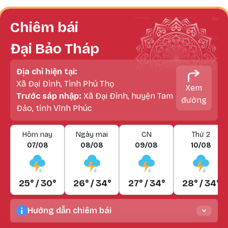
Chiêm bái
Đại Bảo Tháp
Địa chỉ hiện tại:
Xã Đại Đình, Tình Phú Thọ
Xem
Trước sáp nhập:
Xã Đại Đình, huyện Tam
đường
Đảo, tỉnh Vĩnh Phúc
Hôm nay
Ngày mai
CN
Thứ 2
07/08
08/08
09/08
10/08
25° / 30°
26° / 34°
27° / 34°
28° / 34°
Hướng dẫn chiêm bái