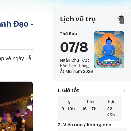
Lịch vũ trụ
nh Đạo -
Thứ Sáu
07/8
ẹp về ngày Lễ
Ngày Chu Tước
Hắc Đạo tháng
Ất Mùi năm 2026
‹
1. Giờ tốt
Tỵ
Thân
Hợi
9 - 10h
16 - 17h
22 -
23h
2. Việc nên / không nên