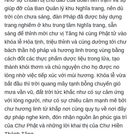
Nhờ sự chuẩn bị chu đáo của đoàn tiền trạm và sự
giúp đỡ của Ban Quản lý khu Nghĩa trang, nên dù
trời còn chưa sáng, đàn Pháp đã được bày dựng
trang nghiêm ở khu trung tâm Nghĩa trang, sẵn
sàng để thỉnh mời chư vị Tăng Ni cùng Phật tử vào
khóa lễ Hỏa tịnh, triệu thỉnh và cúng dường tới chư
bách thần hộ pháp và hương linh trong vùng bằng
cách đốt các thực phẩm dược liệu trong lửa, tạo
thành khói thơm và chú nguyện cho họ được no
lòng nhờ việc tiếp xúc với mùi hương. Khóa lễ vừa
bắt đầu thì trời quang mây tạnh bỗng chuyển gió
mưa vần vũ, đất trời tức khắc như có sự cảm ứng
với lòng người, như có sự chiêu cảm mạnh mẽ bởi
chư hương linh từ khắp nơi cùng quy tụ về nơi đây
dự pháp nghe kinh, đón nhận nguồn ân phúc gia trì
của Chư Phật và những lời khai thị của Chư Hiền