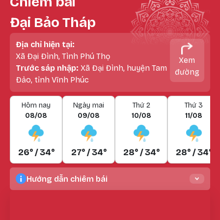
Chiêm bái
Đại Bảo Tháp
Địa chỉ hiện tại:
Xã Đại Đình, Tình Phú Thọ
Xem
Trước sáp nhập:
Xã Đại Đình, huyện Tam
đường
Đảo, tỉnh Vĩnh Phúc
Hôm nay
Ngày mai
Thứ 2
Thứ 3
08/08
09/08
10/08
11/08
26° / 34°
27° / 34°
28° / 34°
28° / 34°
Hướng dẫn chiêm bái