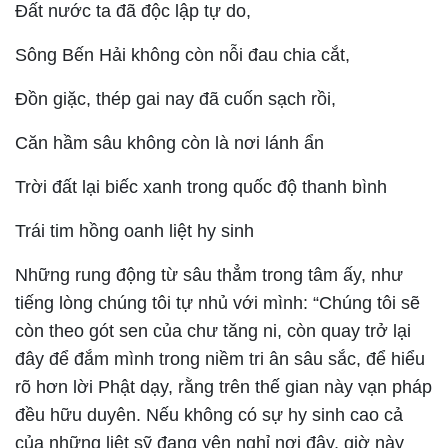
Đất nước ta đã độc lập tự do,
Sông Bến Hải không còn nỗi đau chia cắt,
Đồn giặc, thép gai nay đã cuốn sạch rồi,
Căn hầm sâu không còn là nơi lánh ẩn
Trời đất lại biếc xanh trong quốc độ thanh bình
Trái tim hồng oanh liệt hy sinh
Những rung động từ sâu thẳm trong tâm ấy, như
tiếng lòng chúng tôi tự nhủ với mình: “Chúng tôi sẽ
còn theo gót sen của chư tăng ni, còn quay trở lại
đây để đắm mình trong niềm tri ân sâu sắc, để hiểu
rõ hơn lời Phật dạy, rằng trên thế gian này vạn pháp
đều hữu duyên. Nếu không có sự hy sinh cao cả
của những liệt sỹ đang yên nghỉ nơi đây, giờ này