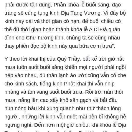
phải được tận dụng. Phần khóa lễ buổi sáng, đạo
tràng sẽ cùng tụng kinh Địa Tạng Vương. Vì đây bộ
kinh này dài và thời gian có hạn, để buổi chiều có
thể đủ thời gian hoàn thành khóa lễ A Di Đà quán
đỉnh cho Chư hương linh, chúng ta sẽ cùng nhau
thay phiên đọc bộ kinh này qua bữa cơm trưa”.
Y theo lời khai thị của Quý Thầy, bất kể trời gió hắt
mưa tuôn suốt buổi sáng khiến mọi người phải ngồi
nép vào nhau, dù thân lạnh áo ướt cũng vẫn cố che
cho kinh sách, tiếng kinh Phật khai thị vẫn nhịp
nhàng và âm vang suốt buổi trưa. Rồi trời nản thôi
mưa, nắng lên cao sấy khô sân gạch và bắt đầu
hun nóng bầu khí xung quanh như thử thách lòng
người, những lời kinh vẫn miệt mài bền bỉ không hề
ngưng nghỉ. Đến hơn một giờ chiều, khi khóa lễ Địa