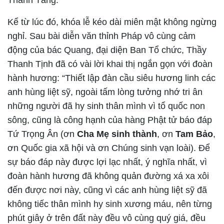
Thánh Tăng.
Kể từ lúc đó, khóa lễ kéo dài miên mật không ngừng
nghỉ. Sau bài diễn văn thỉnh Pháp vô cùng cảm
động của bác Quang, đại diện Ban Tổ chức, Thầy
Thanh Tịnh đã có vài lời khai thị ngắn gọn với đoàn
hành hương: “Thiết lập đàn cầu siêu hương linh các
anh hùng liệt sỹ, ngoài tấm lòng tưởng nhớ tri ân
những người đã hy sinh thân mình vì tổ quốc non
sông, cũng là công hạnh của hàng Phật tử báo đáp
Tứ Trọng Ân (ơn
Cha Mẹ sinh thành
, ơn
Tam Bảo
,
ơn
Quốc gia xã hội
và ơn
Chúng sinh vạn loài
). Để
sự báo đáp này được lợi lạc nhất, ý nghĩa nhất, vì
đoàn hành hương đã không quản đường xá xa xôi
đến được nơi này, cũng vì các anh hùng liệt sỹ đã
không tiếc thân mình hy sinh xương máu, nên từng
phút giây ở trên đất này đều vô cùng quý giá, đều