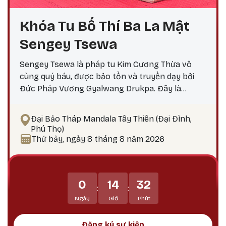
Khóa Tu Bố Thí Ba La Mật
Sengey Tsewa
Sengey Tsewa là pháp tu Kim Cương Thừa vô
cùng quý báu, được bảo tồn và truyền dạy bởi
Đức Pháp Vương Gyalwang Drukpa. Đây là
phương pháp thực hành giúp hành giả: Xả bỏ
phiền não bám chấp khổ đau Tích lũy công đức,
Đại Bảo Tháp Mandala Tây Thiên (Đại Đình,
hướng tới giác ngộ Tại sao nên thực hành vào
Phú Thọ)
ngày 25? Theo lịch Kim Cương Thừa, ngày 25 là
Thứ bảy, ngày 8 tháng 8 năm 2026
thời điểm công đức tu tập tăng trưởng mạnh
mẽ, đặc biệt thích hợp để thực hành các pháp tu
Phật Bản Tôn Mẫu Tính.
0
14
32
:
:
Ngày
Giờ
Phút
Đăng ký sự kiện