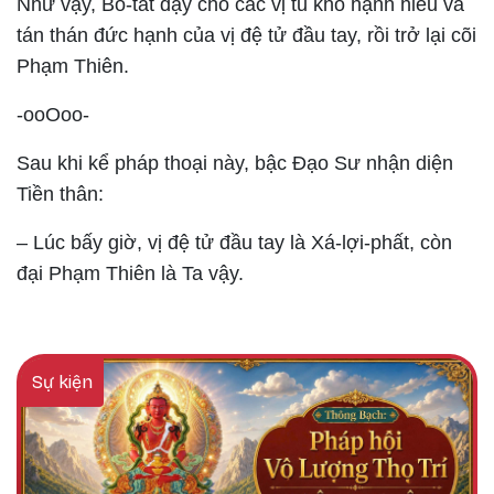
Như vậy, Bồ-tát dạy cho các vị tu khổ hạnh hiểu và
tán thán đức hạnh của vị đệ tử đầu tay, rồi trở lại cõi
Phạm Thiên.
-ooOoo-
Sau khi kể pháp thoại này, bậc Ðạo Sư nhận diện
Tiền thân:
– Lúc bấy giờ, vị đệ tử đầu tay là Xá-lợi-phất, còn
đại Phạm Thiên là Ta vậy.
Sự kiện