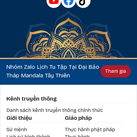
Nhóm Zalo Lịch Tu Tập Tại Đại Bảo
Tham gia
Tháp Mandala Tây Thiên
Phần chân
Kênh truyền thông
Danh sách kênh truyền thông chính thức
Giới thiệu
Giáo pháp
Sứ mệnh
Thực hành phật pháp
Lịch sử hình thành
Thực hành