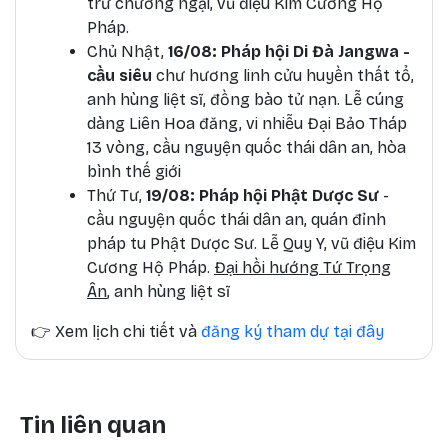
trừ chướng ngại, vũ điệu Kim Cương Hộ
Pháp.
Chủ Nhật,
16/08: Pháp hội Di Đà Jangwa -
cầu siêu
chư hương linh cửu huyền thất tổ,
anh hùng liệt sĩ, đồng bào tử nạn. Lễ cúng
dàng Liên Hoa đăng, vi nhiễu Đại Bảo Tháp
13 vòng, cầu nguyện quốc thái dân an, hòa
bình thế giới
Thứ Tư,
19/08: Pháp hội Phật Dược Sư
-
cầu nguyện quốc thái dân an, quán đỉnh
pháp tu Phật Dược Sư. Lễ Quy Y, vũ điệu Kim
Cương Hộ Pháp.
Đại hồi hướng Tứ Trọng
Ân
, anh hùng liệt sĩ
👉
Xem lịch chi tiết và
đăng ký tham dự tại đây
Tin liên quan