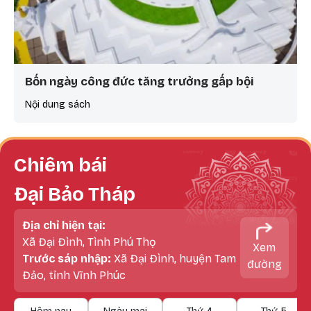
Bốn ngày công đức tăng trưởng gấp bội
Nội dung sách
Chiêm bái
Đại Bảo Tháp
Địa chỉ hiện tại:
Xã Đại Đình, Tình Phú Thọ
Xem
Trước sáp nhập:
Xã Đại Đình, huyện Tam
đường
Đảo, tỉnh Vĩnh Phúc