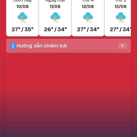
Hôm nay
Ngày mai
Thứ 4
Thứ 5
10/08
11/08
12/08
13/08
27° / 35°
26° / 34°
27° / 34°
27° / 34°
Hướng dẫn chiêm bái