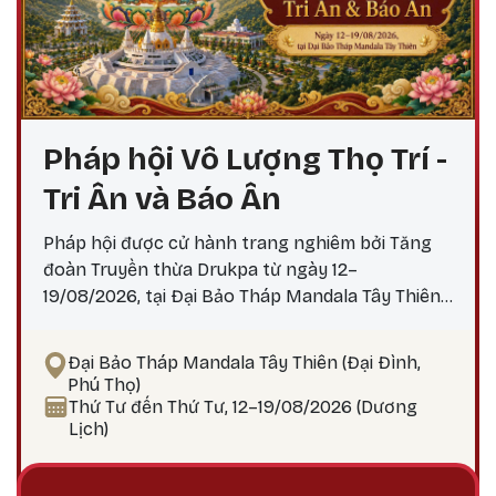
Pháp hội Vô Lượng Thọ Trí -
Tri Ân và Báo Ân
Pháp hội được cử hành trang nghiêm bởi Tăng
đoàn Truyền thừa Drukpa từ ngày 12–
19/08/2026, tại Đại Bảo Tháp Mandala Tây Thiên,
với các nghi lễ và pháp tu thù thắng theo truyền
thống Kim Cương thừa để cầu an, cầu siêu, tiêu
Đại Bảo Tháp Mandala Tây Thiên (Đại Đình,
trừ chướng ngại, tăng trưởng phúc thọ và hồi
Phú Thọ)
hướng công đức báo đáp Tứ Trọng Ân. Đặc biệt,
Thứ Tư đến Thứ Tư, 12–19/08/2026 (Dương
trong khuôn khổ Pháp hội sẽ diễn ra Đại lễ
Lịch)
Jangwa cầu siêu, một nghi quỹ tịnh hóa và cầu
nguyện chuyển di tâm thức trong truyền thống