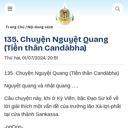
Nhảy đến nội dung
Breadcrumb
Trang Chủ
Nội dung sách
135. Chuyện Nguyệt Quang
(Tiền thân Candàbha)
Thứ hai, 01/07/2024, 20:51
135. Chuyện Nguyệt Quang (Tiền thân Candàbha)
Nguyệt quang và nhật quang …,
Câu chuyện này, khi ở Kỳ Viên, bậc Ðạo Sư kể về
lời giải thích một vấn đề của trưởng lão Xá-lợi-phất
tại cửa thành Sankassa.
-ooOoo-