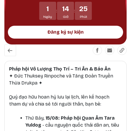
Kim Cương thừa - hướng về chư anh hùng liệt sĩ,
1
14
25
chiến sĩ trận vong và đồng bào tử nạn trên mọi
:
:
miền Tổ quốc và những người đã ngã xuống khi
Ngày
Giờ
Phút
làm nghĩa vụ quốc tế. 🙏 Kính mời quý Phật tử và
đồng bào cùng hành hương về thánh địa linh
Đăng ký sự kiện
thiêng Đại Bảo Tháp Mandala Tây Thiên và tham
dự Pháp hội đặc biệt trong mùa Tri ân - Bảo ân
tháng 7 (âm lịch) này
Pháp hội Vô Lượng Thọ Trí – Tri Ân & Báo Ân
✦ Đức Thuksey Rinpoche và Tăng Đoàn Truyền
Thừa Drukpa ✦
Quý đạo hữu hoan hỷ lưu lại lịch, lên kế hoạch
tham dự và chia sẻ tới người thân, bạn bè:
Thứ Bảy,
15/08: Pháp hội Quan Âm Tara
Yuldog
- cầu nguyện quốc thái dân an, tiêu