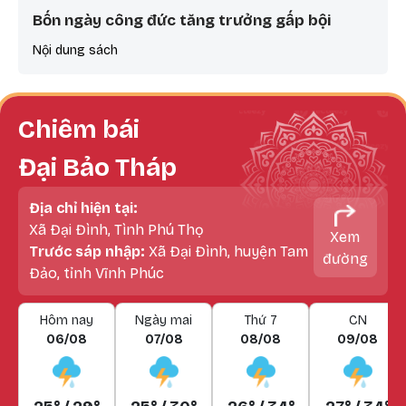
Bốn ngày công đức tăng trưởng gấp bội
Nội dung sách
Chiêm bái
Đại Bảo Tháp
Địa chỉ hiện tại:
Xã Đại Đình, Tình Phú Thọ
Xem
Trước sáp nhập:
Xã Đại Đình, huyện Tam
đường
Đảo, tỉnh Vĩnh Phúc
Hôm nay
Ngày mai
Thứ 7
CN
06/08
07/08
08/08
09/08