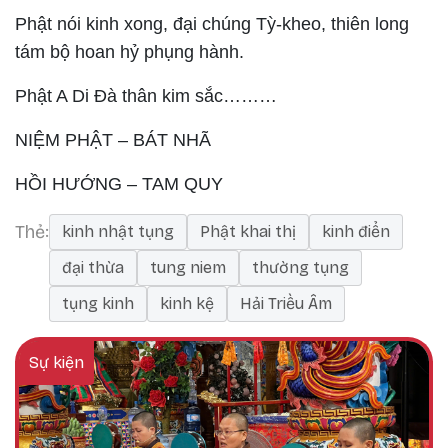
Phật nói kinh xong, đại chúng Tỳ-kheo, thiên long
tám bộ hoan hỷ phụng hành.
Phật A Di Đà thân kim sắc………
NIỆM PHẬT – BÁT NHÃ
HỒI HƯỚNG – TAM QUY
Thẻ
kinh nhật tụng
Phật khai thị
kinh điển
đại thừa
tung niem
thường tụng
tụng kinh
kinh kệ
Hải Triều Âm
Sự kiện