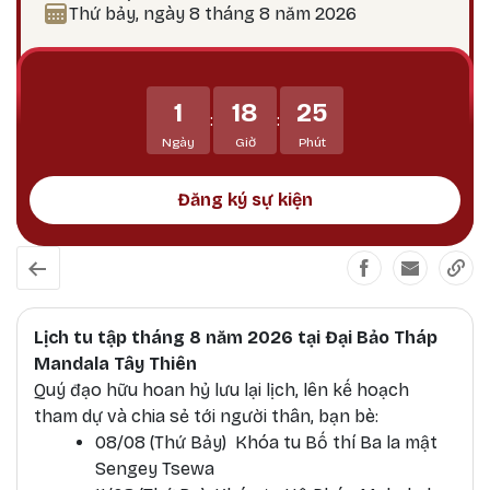
ngày 25? Theo lịch Kim Cương Thừa, ngày 25 là
Thứ bảy, ngày 8 tháng 8 năm 2026
thời điểm công đức tu tập tăng trưởng mạnh
mẽ, đặc biệt thích hợp để thực hành các pháp tu
Phật Bản Tôn Mẫu Tính.
1
18
25
:
:
Ngày
Giờ
Phút
Đăng ký sự kiện
Lịch tu tập tháng 8 năm 2026 tại Đại Bảo Tháp
Mandala Tây Thiên
Quý đạo hữu hoan hỷ lưu lại lịch, lên kế hoạch
tham dự và chia sẻ tới người thân, bạn bè:
08/08 (Thứ Bảy) Khóa tu Bố thí Ba la mật
Sengey Tsewa