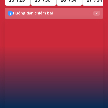
25° / 29°
25° / 30°
26° / 34°
27° / 34°
Hướng dẫn chiêm bái