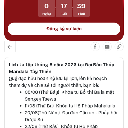
0
17
39
:
:
Ngày
Giờ
Phút
Đăng ký sự kiện
Lịch tu tập tháng 8 năm 2026 tại Đại Bảo Tháp
Mandala Tây Thiên
Quý đạo hữu hoan hỷ lưu lại lịch, lên kế hoạch
tham dự và chia sẻ tới người thân, bạn bè:
08/08 (Thứ Bảy) Khóa tu Bố thí Ba la mật
Sengey Tsewa
11/08 (Thứ Ba) Khóa tu Hộ Pháp Mahakala
20/08(Thứ Năm) Đại đàn Cầu an - Pháp hội
Dược Sư
22/08 (Thứ Bảy) Khóa tu Hộ Pháp