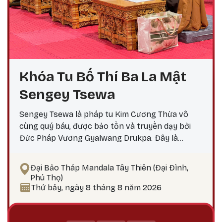
Khóa Tu Bố Thí Ba La Mật
Sengey Tsewa
Sengey Tsewa là pháp tu Kim Cương Thừa vô
cùng quý báu, được bảo tồn và truyền dạy bởi
Đức Pháp Vương Gyalwang Drukpa. Đây là
phương pháp thực hành giúp hành giả: Xả bỏ
phiền não bám chấp khổ đau Tích lũy công đức,
Đại Bảo Tháp Mandala Tây Thiên (Đại Đình,
hướng tới giác ngộ Tại sao nên thực hành vào
Phú Thọ)
ngày 25? Theo lịch Kim Cương Thừa, ngày 25 là
Thứ bảy, ngày 8 tháng 8 năm 2026
thời điểm công đức tu tập tăng trưởng mạnh
mẽ, đặc biệt thích hợp để thực hành các pháp tu
Phật Bản Tôn Mẫu Tính.