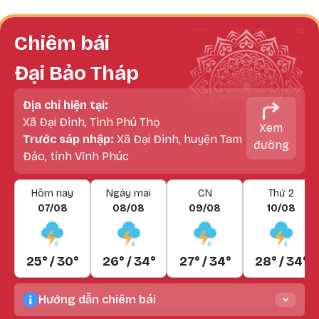
Chiêm bái
Đại Bảo Tháp
Địa chỉ hiện tại:
Xã Đại Đình, Tình Phú Thọ
Xem
Trước sáp nhập:
Xã Đại Đình, huyện Tam
đường
Đảo, tỉnh Vĩnh Phúc
Hôm nay
Ngày mai
CN
Thứ 2
07/08
08/08
09/08
10/08
25° / 30°
26° / 34°
27° / 34°
28° / 34°
Hướng dẫn chiêm bái