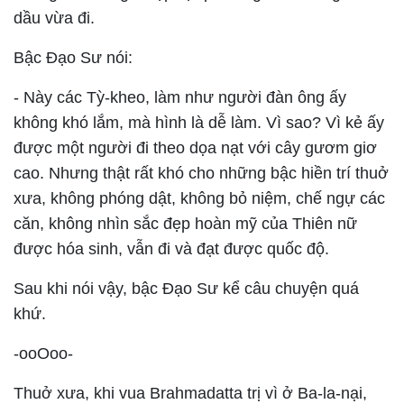
dầu vừa đi.
Bậc Ðạo Sư nói:
-
Này các Tỳ-kheo, làm như người đàn ông ấy
không khó lắm, mà hình là dễ làm. Vì sao? Vì kẻ ấy
được một người đi theo dọa nạt với cây gươm giơ
cao. Nhưng thật rất khó cho những bậc hiền trí thuở
xưa, không phóng dật, không bỏ niệm, chế ngự các
căn, không nhìn sắc đẹp hoàn mỹ của Thiên nữ
được hóa sinh, vẫn đi và đạt được quốc độ.
Sau khi nói vậy, bậc Ðạo Sư kể câu chuyện quá
khứ.
-ooOoo-
Thuở xưa, khi vua Brahmadatta trị vì ở Ba-la-nại,