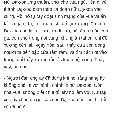
Nữ Dạ-xoa ưng thuận, chờ cho vua ngủ, liền đi về
thành Dạ-xoa đem theo cả đoàn nữ Dạ-xoa vào
cung. Rồi nó tự tay đoạt sinh mạng của vua và ăn
tất cả gân, da, thịt, máu, chỉ để lại xương. Các nữ
Dạ-xoa còn lại từ cửa lớn đi vào, bắt ăn từ các con
gà, con chó trọng nội cung, chúng ăn tất cả, chỉ để
xương còn lại. Ngày hôm sau, thấy cửa còn đóng,
người ta đến đập cửa rầm rầm, và tìm cách đi vào
trong, chỉ thấy xương rải rác khắp nội cung. Thấy
vậy, họ nói:
- Người đàn ông ấy đã đúng khi nói rằng nàng ấy
không phải là vợ mình, chính là nữ Dạ-xoa! Còn
nhà vua, không biết chút gì, lấy nó làm vợ. Nữ Dạ-
xoa ấy chắc đã gọi các con Dạ-xoa đến, ăn thịt tất
cả rồi bỏ đi.