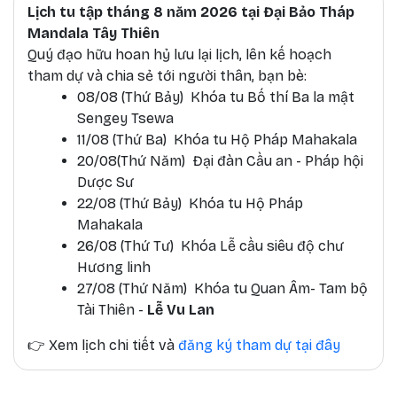
Lịch tu tập tháng 8 năm 2026 tại Đại Bảo Tháp
Mandala Tây Thiên
Quý đạo hữu hoan hỷ lưu lại lịch, lên kế hoạch
tham dự và chia sẻ tới người thân, bạn bè:
08/08 (Thứ Bảy) Khóa tu Bố thí Ba la mật
Sengey Tsewa
11/08 (Thứ Ba) Khóa tu Hộ Pháp Mahakala
20/08(Thứ Năm) Đại đàn Cầu an - Pháp hội
Dược Sư
22/08 (Thứ Bảy) Khóa tu Hộ Pháp
Mahakala
26/08 (Thứ Tư) Khóa Lễ cầu siêu độ chư
Hương linh
27/08 (Thứ Năm) Khóa tu Quan Âm- Tam bộ
Tài Thiên -
Lễ Vu Lan
👉
Xem lịch chi tiết và
đăng ký tham dự tại đây