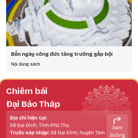
Bốn ngày công đức tăng trưởng gấp bội
Nội dung sách
Chiêm bái
Đại Bảo Tháp
Địa chỉ hiện tại:
Xã Đại Đình, Tình Phú Thọ
Xem
Trước sáp nhập:
Xã Đại Đình, huyện Tam
đường