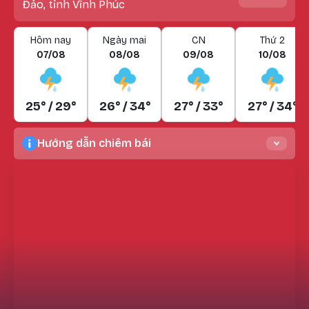
Đảo, tỉnh Vĩnh Phúc
Hôm nay
Ngày mai
CN
Thứ 2
07/08
08/08
09/08
10/08
25° / 29°
26° / 34°
27° / 33°
27° / 34°
Hướng dẫn chiêm bái