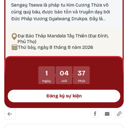
Sengey Tsewa là pháp tu Kim Cương Thừa vô
cùng quý báu, được bảo tồn và truyền dạy bởi
Đức Pháp Vương Gyalwang Drukpa. Đây là
phương pháp thực hành giúp hành giả: Xả bỏ
phiền não bám chấp khổ đau Tích lũy công đức,
Đại Bảo Tháp Mandala Tây Thiên (Đại Đình,
hướng tới giác ngộ Tại sao nên thực hành vào
Phú Thọ)
ngày 25? Theo lịch Kim Cương Thừa, ngày 25 là
Thứ bảy, ngày 8 tháng 8 năm 2026
thời điểm công đức tu tập tăng trưởng mạnh
mẽ, đặc biệt thích hợp để thực hành các pháp tu
Phật Bản Tôn Mẫu Tính.
1
04
37
:
:
Ngày
Giờ
Phút
Đăng ký sự kiện