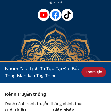
© 2026
Nhóm Zalo Lịch Tu Tập Tại Đại Bảo
Tham gia
Tháp Mandala Tây Thiên
Phần chân
Kênh truyền thông
Danh sách kênh truyền thông chính thức
Giới thiệu
Giáo pháp