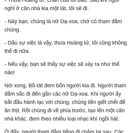
- Thưa Hoàng tử, chân của tôi đau. Sau khi ngồi
nghỉ ở căn nhà kia một lát, tôi sẽ đi.
- Này bạn, chúng là nữ Dạ-xoa, chớ có tham đắm
chúng.
- Dầu sự việc là vậy, thưa Hoàng tử, tôi cũng không
thể đi nữa.
- Nếu vậy, bạn sẽ thấy sự việc sẽ xảy ra như thế
nào!
Nói xong, Bồ-tát đem bốn người kia đi. Người tham
đắm sắc đi đến gần các nữ Dạ-xoa. Khi người ấy
bắt đầu hành lạc với chúng, chúng liền giết chết để
ăn thịt. Rồi chúng đi về phía trước, tạo lên một căn
nhà khác, đem theo nhiều loại nhạc khí ngồi hát.
Ở đấy, người tham đắm tiếng đi chậm lại sau. Các