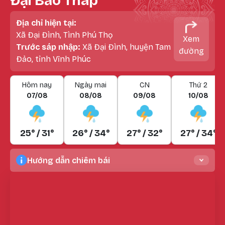
Đại Bảo Tháp
Địa chỉ hiện tại:
Xã Đại Đình, Tình Phú Thọ
Xem
Trước sáp nhập:
Xã Đại Đình, huyện Tam
đường
Đảo, tỉnh Vĩnh Phúc
Hôm nay
Ngày mai
CN
Thứ 2
07/08
08/08
09/08
10/08
25° / 31°
26° / 34°
27° / 32°
27° / 34°
Hướng dẫn chiêm bái