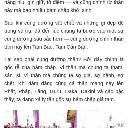
nâng niu, gìn giữ, tô điểm — và cũng chính từ thân
này mà bao nhiêu bám chấp khởi sinh.
Sau khi cúng dường vật chất và những gì đẹp đẽ
trong vũ trụ, đã đến lúc chúng ta bước vào một sự
cúng dường sâu sắc hơn — cúng dường chính thân
tâm này lên Tam Bảo, Tam Căn Bản.
Tại sao phải cúng dường thân? Bởi đây chính là
gốc rễ của bám chấp. Vì thân mà chúng ta tham,
sân, si. Vì thân mà chúng ta sợ già, sợ bệnh, sợ
chết. Khi dám dâng cúng cả thân mạng này lên
Phật, Pháp, Tăng, Guru, Daka, Dakini và các bậc
thầy, ta đang xả ly tận gốc sự bám chấp giả tạm.