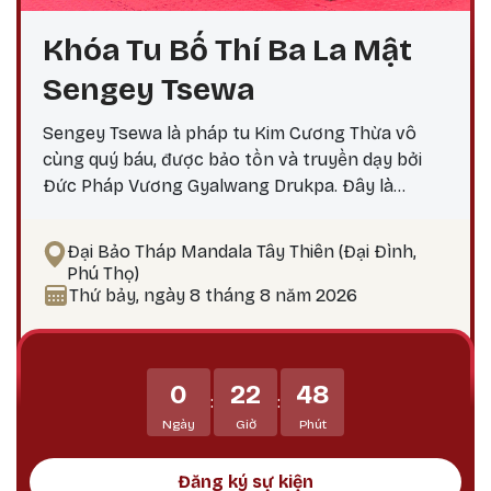
Khóa Tu Bố Thí Ba La Mật
Sengey Tsewa
Sengey Tsewa là pháp tu Kim Cương Thừa vô
cùng quý báu, được bảo tồn và truyền dạy bởi
Đức Pháp Vương Gyalwang Drukpa. Đây là
phương pháp thực hành giúp hành giả: Xả bỏ
phiền não bám chấp khổ đau Tích lũy công đức,
Đại Bảo Tháp Mandala Tây Thiên (Đại Đình,
hướng tới giác ngộ Tại sao nên thực hành vào
Phú Thọ)
ngày 25? Theo lịch Kim Cương Thừa, ngày 25 là
Thứ bảy, ngày 8 tháng 8 năm 2026
thời điểm công đức tu tập tăng trưởng mạnh
mẽ, đặc biệt thích hợp để thực hành các pháp tu
Phật Bản Tôn Mẫu Tính.
0
22
48
:
:
Ngày
Giờ
Phút
Đăng ký sự kiện