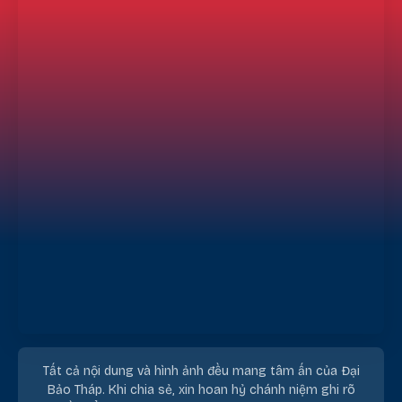
Tất cả nội dung và hình ảnh đều mang tâm ấn của Đại
Bảo Tháp. Khi chia sẻ, xin hoan hỷ chánh niệm ghi rõ