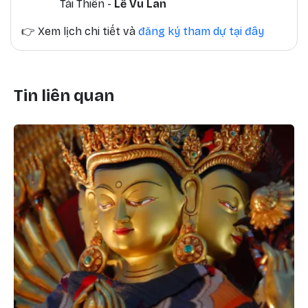
Tài Thiên -
Lễ Vu Lan
👉
Xem lịch chi tiết và
đăng ký tham dự tại đây
Tin liên quan