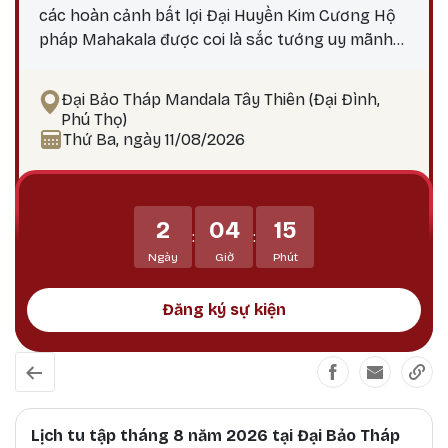
các hoàn cảnh bất lợi Đại Huyền Kim Cương Hộ
pháp Mahakala được coi là sắc tướng uy mãnh
do Đức Quan Âm Đại Bi hóa hiện, nêu biểu thần
lực, trí tuệ và các công hạnh bi mẫn uy mãnh của
Đại Bảo Tháp Mandala Tây Thiên (Đại Đình,
chư Phật. Mahakala là Hộ pháp hàng đầu, uy
Phú Thọ)
mãnh và tràn đầy thần lực, tiêu trừ ác nghiệp,
Thứ Ba, ngày 11/08/2026
các chướng ngại, và các hoàn cảnh bất lợi.
Mahakala bảo vệ Phật pháp tránh khỏi sự suy
thoái, tiêu trừ các thế lực gây chướng ngại đối
2
04
15
với Phật pháp và, dẫn dắt các hành giả và bảo vệ
:
:
họ tránh khỏi tất cả các vô minh và mê lầm.
Ngày
Giờ
Phút
Đăng ký sự kiện
Lịch tu tập tháng 8 năm 2026 tại Đại Bảo Tháp