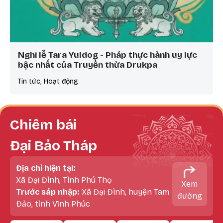
Nghi lễ Tara Yuldog - Pháp thực hành uy lực
bậc nhất của Truyền thừa Drukpa
Tin tức, Hoạt động
Chiêm bái
Đại Bảo Tháp
Địa chỉ hiện tại:
Xã Đại Đình, Tình Phú Thọ
Xem
Trước sáp nhập:
Xã Đại Đình, huyện Tam
đường
Đảo, tỉnh Vĩnh Phúc