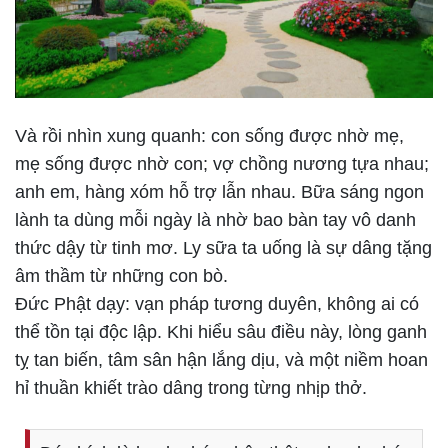
Và rồi nhìn xung quanh: con sống được nhờ mẹ,
mẹ sống được nhờ con; vợ chồng nương tựa nhau;
anh em, hàng xóm hỗ trợ lẫn nhau. Bữa sáng ngon
lành ta dùng mỗi ngày là nhờ bao bàn tay vô danh
thức dậy từ tinh mơ. Ly sữa ta uống là sự dâng tặng
âm thầm từ những con bò.
Đức Phật dạy: vạn pháp tương duyên, không ai có
thể tồn tại độc lập. Khi hiểu sâu điều này, lòng ganh
tỵ tan biến, tâm sân hận lắng dịu, và một niềm hoan
hỉ thuần khiết trào dâng trong từng nhịp thở.