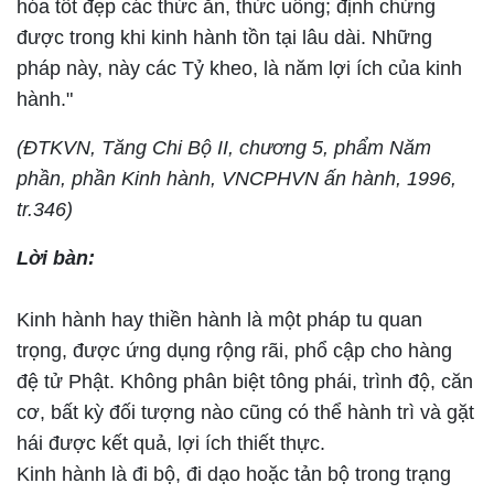
hóa tốt đẹp các thức ăn, thức uống; định chứng
được trong khi kinh hành tồn tại lâu dài. Những
pháp này, này các Tỷ kheo, là năm lợi ích của kinh
hành."
(ĐTKVN, Tăng Chi Bộ II, chương 5, phẩm Năm
phần, phần Kinh hành, VNCPHVN ấn hành, 1996,
tr.346)
Lời bàn:
Kinh hành hay thiền hành là một pháp tu quan
trọng, được ứng dụng rộng rãi, phổ cập cho hàng
đệ tử Phật. Không phân biệt tông phái, trình độ, căn
cơ, bất kỳ đối tượng nào cũng có thể hành trì và gặt
hái được kết quả, lợi ích thiết thực.
Kinh hành là đi bộ, đi dạo hoặc tản bộ trong trạng