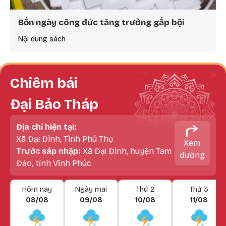
Bốn ngày công đức tăng trưởng gấp bội
Nội dung sách
Chiêm bái
Đại Bảo Tháp
Địa chỉ hiện tại:
Xã Đại Đình, Tình Phú Thọ
Xem
Trước sáp nhập:
Xã Đại Đình, huyện Tam
đường
Đảo, tỉnh Vĩnh Phúc
Hôm nay
Ngày mai
Thứ 2
Thứ 3
08/08
09/08
10/08
11/08