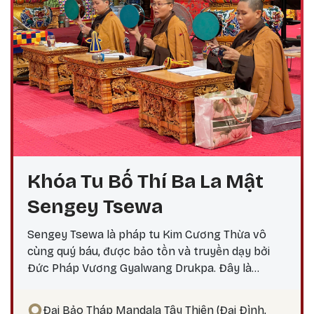
Khóa Tu Bố Thí Ba La Mật
Sengey Tsewa
Sengey Tsewa là pháp tu Kim Cương Thừa vô
cùng quý báu, được bảo tồn và truyền dạy bởi
Đức Pháp Vương Gyalwang Drukpa. Đây là
phương pháp thực hành giúp hành giả: Xả bỏ
phiền não bám chấp khổ đau Tích lũy công đức,
Đại Bảo Tháp Mandala Tây Thiên (Đại Đình,