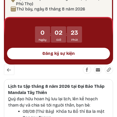
hướng tới giác ngộ Tại sao nên thực hành vào
Phú Thọ)
ngày 25? Theo lịch Kim Cương Thừa, ngày 25 là
Thứ bảy, ngày 8 tháng 8 năm 2026
thời điểm công đức tu tập tăng trưởng mạnh
mẽ, đặc biệt thích hợp để thực hành các pháp tu
Phật Bản Tôn Mẫu Tính.
0
02
23
:
:
Ngày
Giờ
Phút
Đăng ký sự kiện
Lịch tu tập tháng 8 năm 2026 tại Đại Bảo Tháp
Mandala Tây Thiên
Quý đạo hữu hoan hỷ lưu lại lịch, lên kế hoạch
tham dự và chia sẻ tới người thân, bạn bè:
08/08 (Thứ Bảy) Khóa tu Bố thí Ba la mật