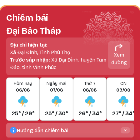
Chiêm bái
Đại Bảo Tháp
Địa chỉ hiện tại:
Xã Đại Đình, Tình Phú Thọ
Xem
Trước sáp nhập:
Xã Đại Đình, huyện Tam
đường
Đảo, tỉnh Vĩnh Phúc
Hôm nay
Ngày mai
Thứ 7
CN
06/08
07/08
08/08
09/08
25° / 29°
25° / 30°
26° / 34°
27° / 34°
Hướng dẫn chiêm bái