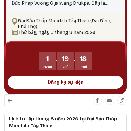
Đức Pháp Vương Gyalwang Drukpa. Đây là
phương pháp thực hành giúp hành giả: Xả bỏ
phiền não bám chấp khổ đau Tích lũy công đức,
Đại Bảo Tháp Mandala Tây Thiên (Đại Đình,
hướng tới giác ngộ Tại sao nên thực hành vào
Phú Thọ)
ngày 25? Theo lịch Kim Cương Thừa, ngày 25 là
Thứ bảy, ngày 8 tháng 8 năm 2026
thời điểm công đức tu tập tăng trưởng mạnh
mẽ, đặc biệt thích hợp để thực hành các pháp tu
Phật Bản Tôn Mẫu Tính.
1
19
18
:
:
Ngày
Giờ
Phút
Đăng ký sự kiện
Lịch tu tập tháng 8 năm 2026 tại Đại Bảo Tháp
Mandala Tây Thiên