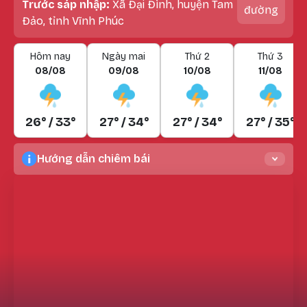
Trước sáp nhập:
Xã Đại Đình, huyện Tam
đường
Đảo, tỉnh Vĩnh Phúc
Hôm nay
Ngày mai
Thứ 2
Thứ 3
08/08
09/08
10/08
11/08
26° / 33°
27° / 34°
27° / 34°
27° / 35°
Hướng dẫn chiêm bái