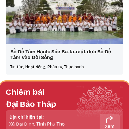
Bồ Đề Tâm Hạnh: Sáu Ba-la-mật đưa Bồ Đề
Tâm Vào Đời Sống
Tin tức, Hoạt động, Pháp tu, Thực hành
Chiêm bái
Đại Bảo Tháp
Địa chỉ hiện tại:
Xã Đại Đình, Tình Phú Thọ
Xem