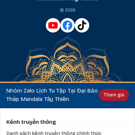
© 2026
Nhóm Zalo Lịch Tu Tập Tại Đại Bảo
Tham gia
Tháp Mandala Tây Thiên
Phần chân
Kênh truyền thông
Danh sách kênh truyền thông chính thức