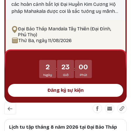
các hoàn cảnh bất lợi Đại Huyền Kim Cương Hộ
pháp Mahakala được coi là sắc tướng uy mãnh
do Đức Quan Âm Đại Bi hóa hiện, nêu biểu thần
lực, trí tuệ và các công hạnh bi mẫn uy mãnh của
Đại Bảo Tháp Mandala Tây Thiên (Đại Đình,
chư Phật. Mahakala là Hộ pháp hàng đầu, uy
Phú Thọ)
mãnh và tràn đầy thần lực, tiêu trừ ác nghiệp,
Thứ Ba, ngày 11/08/2026
các chướng ngại, và các hoàn cảnh bất lợi.
Mahakala bảo vệ Phật pháp tránh khỏi sự suy
thoái, tiêu trừ các thế lực gây chướng ngại đối
2
23
00
với Phật pháp và, dẫn dắt các hành giả và bảo vệ
:
:
họ tránh khỏi tất cả các vô minh và mê lầm.
Ngày
Giờ
Phút
Đăng ký sự kiện
Lịch tu tập tháng 8 năm 2026 tại Đại Bảo Tháp