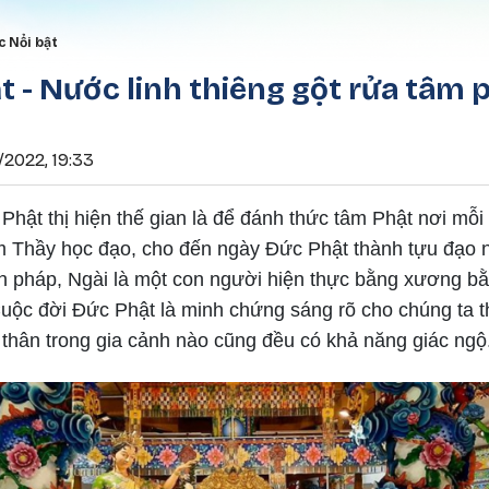
Nhảy đến nội dung
rumb
c Nổi bật
 - Nước linh thiêng gột rửa tâm 
/2022, 19:33
Phật thị hiện thế gian là để đánh thức tâm Phật nơi mỗi
tìm Thầy học đạo, cho đến ngày Đức Phật thành tựu đạo 
h pháp, Ngài là một con người hiện thực bằng xương bằn
Cuộc đời Đức Phật là minh chứng sáng rõ cho chúng ta t
t thân trong gia cảnh nào cũng đều có khả năng giác ngộ