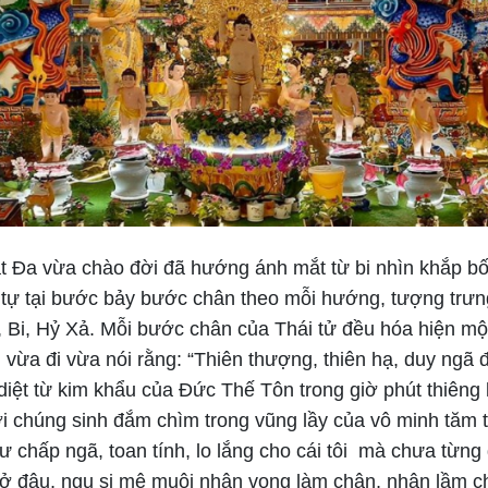
Đạt Đa vừa chào đời đã hướng ánh mắt từ bi nhìn khắp 
 tự tại bước bảy bước chân theo mỗi hướng, tượng trư
Bi, Hỷ Xả. Mỗi bước chân của Thái tử đều hóa hiện m
 vừa đi vừa nói rằng: “Thiên thượng, thiên hạ, duy ngã đ
diệt từ kim khẩu của Đức Thế Tôn trong giờ phút thiêng 
 chúng sinh đắm chìm trong vũng lầy của vô minh tăm tố
ư chấp ngã, toan tính, lo lắng cho cái tôi mà chưa từng 
ôi” ở đâu, ngu si mê muội nhận vọng làm chân, nhận lầm 