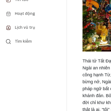
Hoạt động
Lịch vũ trụ
Tìm kiếm
Thái tử Tất 
Ngài an nhiên
công hạnh Từ, 
bừng nở, Ngài
pháp ngữ bất 
khánh đản. Bởi
đời chỉ khư kh
thật là ai, “t