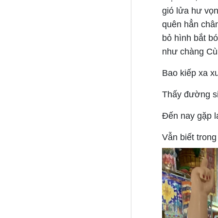
gió lửa hư vọn
quên hẳn chân
bỏ hình bắt b
như chàng Cùn
Bao kiếp xa x
Thấy đường si
Đến nay gặp l
Vẫn biết tron