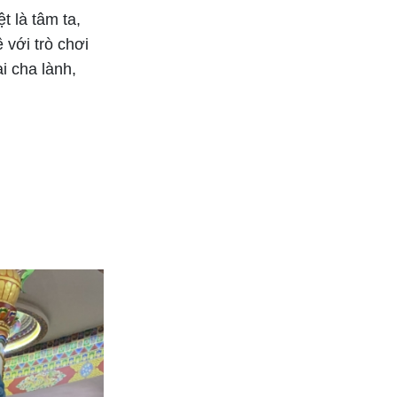
t là tâm ta,
Bắt đầu các mối quan hệ
 với trò chơi
thân mật
i cha lành,