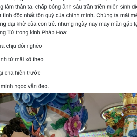
g làm thân ta, chấp bóng ảnh sáu trần triền miên sinh diệ
 tính độc nhất tôn quý của chính mình. Chúng ta mải mê
óng dại khờ của con trẻ, nhưng ngày nay may mắn gặp lạ
g Tử trong kinh Pháp Hoa:
ưa chịu đói nghèo
nh tử mãi xô theo
ại cha hiền trước
g mình ngọc vẫn đeo.