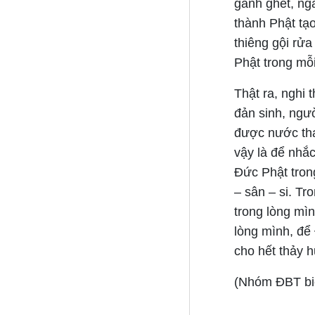
ganh ghét, ng
thành Phật tạ
thiêng gội rử
Phật trong mỗ
Thật ra, nghi 
đản sinh, ngư
được nước tha
vậy là để nhắ
Đức Phật tron
– sân – si. Tr
trong lòng mìn
lòng mình, để 
cho hết thảy h
(Nhóm ĐBT bi