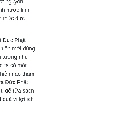
át nguyện
nh nước linh
h thức đức
hi Đức Phật
Thiên mới dùng
ểu tượng như
g ta có một
phiền não tham
 ra Đức Phật
hù để rửa sạch
quả vì lợi ích