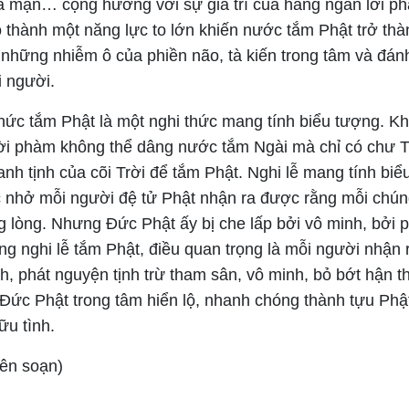
ã mạn… cộng hưởng với sự gia trì của hàng ngàn lời ph
o thành một năng lực to lớn khiến nước tắm Phật trở thà
a những nhiễm ô của phiền não, tà kiến trong tâm và đán
i người.
thức tắm Phật là một nghi thức mang tính biểu tượng. K
ời phàm không thể dâng nước tắm Ngài mà chỉ có chư 
nh tịnh của cõi Trời để tắm Phật. Nghi lễ mang tính bi
c nhở mỗi người đệ tử Phật nhận ra được rằng mỗi chún
g lòng. Nhưng Đức Phật ấy bị che lấp bởi vô minh, bởi 
ong nghi lễ tắm Phật, điều quan trọng là mỗi người nhận
h, phát nguyện tịnh trừ tham sân, vô minh, bỏ bớt hận t
Đức Phật trong tâm hiển lộ, nhanh chóng thành tựu Phật 
ữu tình.
ên soạn)