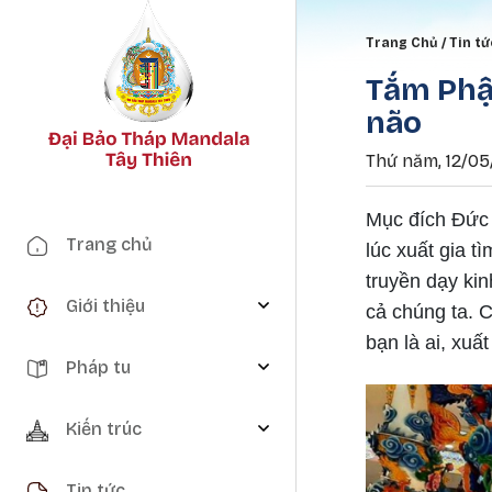
Breadc
Trang Chủ
Tin tứ
Tắm Phật
não
Thứ năm, 12/05
Mục đích Đức 
Main navigation
Trang chủ
lúc xuất gia 
truyền dạy kin
Giới thiệu
cả chúng ta. 
bạn là ai, xuấ
Pháp tu
Kiến trúc
Tin tức