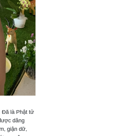
 Đã là Phật tử
 được dâng
m, giận dữ,