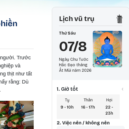
Lịch vũ trụ
phiền
Thứ Sáu
07/8
 người. Trước
Ngày Chu Tước
Hắc Đạo tháng
nghiệp và
Ất Mùi năm 2026
g thịt như tất
hấy rằng: Dù
‹
1. Giờ tốt
.
Tỵ
Thân
Hợi
9 - 10h
16 - 17h
22 -
23h
2. Việc nên / không nên