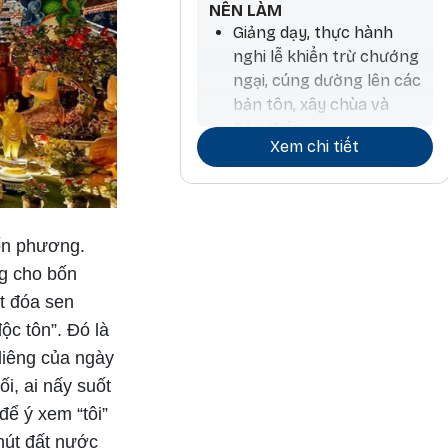
NÊN LÀM
Giảng dạy, thực hành
nghi lễ khiển trừ chướng
ngại, cúng dường lên các
bản tôn, xây chùa và
Bảo tháp
Xem chi tiết
Tiến hành hoạt động
thương mại và ký kết
hợp đồng
bốn phương.
Làm nông nghiệp và
trồng cây, làm thuốc,
ng cho bốn
phẫu thuật, làm hương,
ột đóa sen
chiêm tinh
ộc tôn”. Đó là
Các hoạt động liên quan
liêng của ngày
đến đá và kim loại quý
i, ai nấy suốt
để ý xem “tôi”
Công việc kiến trúc và
liên quan đến nước, đi lại
chút đất nước