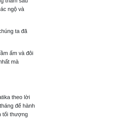
ặng thâm sâu
iác ngộ và
chúng ta đã
rầm ấm và đôi
 nhất mà
ika theo lời
 tháng để hành
 tối thượng