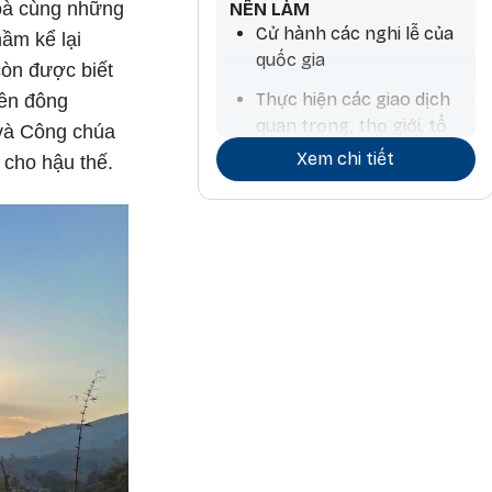
hoà cùng những
NÊN LÀM
Cử hành các nghi lễ của
hầm kể lại
quốc gia
còn được biết
Thực hiện các giao dịch
iền đông
quan trọng, thọ giới, tổ
 và Công chúa
chức các lễ hội, hoạt
Xem chi tiết
 cho hậu thế.
động nghệ thuật, đồ
trang sức, sinh con trai
Treo cờ, làm việc liên
quan đến lửa, làm thuốc