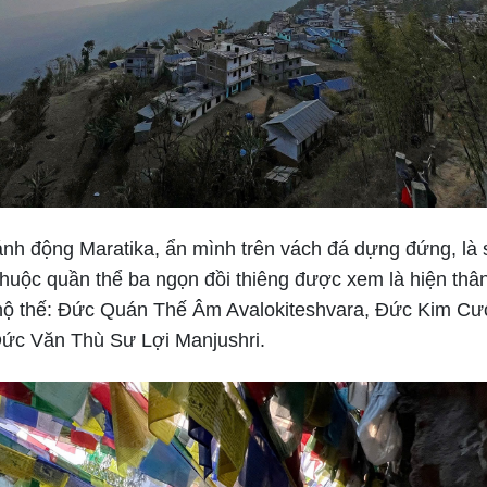
hánh động Maratika, ẩn mình trên vách đá dựng đứng, là
huộc quần thể ba ngọn đồi thiêng được xem là hiện thân 
 hộ thế: Đức Quán Thế Âm Avalokiteshvara, Đức Kim C
Đức Văn Thù Sư Lợi Manjushri.