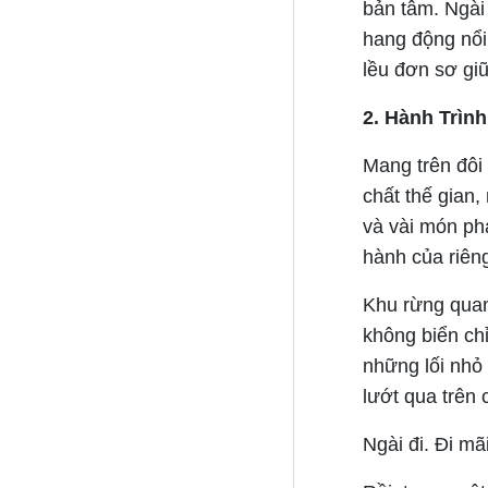
bản tâm. Ngài 
hang động nổi 
lều đơn sơ giữ
2. Hành Trìn
Mang trên đôi
chất thế gian
và vài món ph
hành của riên
Khu rừng quan
không biển ch
những lối nhỏ 
lướt qua trên 
Ngài đi. Đi mã