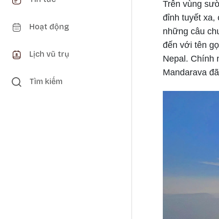
Trên vùng sườ
đỉnh tuyết xa,
Hoạt động
những câu chu
đến với tên g
Lịch vũ trụ
Nepal. Chính 
Mandarava đã 
Tìm kiếm