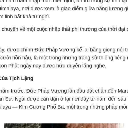
ua năm năm nhập thất thiền định, an trú trong sự tĩnh l
Himalaya, nơi được xem là giao điểm giữa năng lượng g
m linh bất khả tư nghì.
u chuyện về một cuộc nhập thất phi thường của thời đại 
y, được chính Đức Pháp Vương kể lại bằng giọng nói t
 cười hồn hậu, là một trong những trang sử thiêng liêng
on Phật ngày nay được hữu duyên lắng nghe.
 Của Tịch Lặng
ăm trước, Đức Pháp Vương lần đầu đặt chân đến Marat
ản Sư. Ngài được căn dặn ở lại nơi đây từ năm đến sáu
akilaya — Kim Cương Phổ Ba, một trong những pháp môn