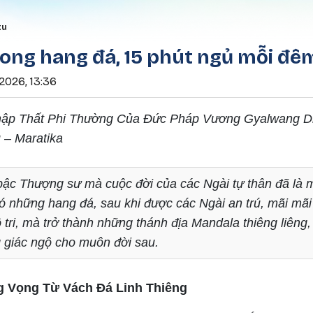
Nhảy đến nội dung
rumb
tu
ong hang đá, 15 phút ngủ mỗi đê
2026, 13:36
hập Thất Phi Thường Của Đức Pháp Vương Gyalwang D
 – Maratika
ậc Thượng sư mà cuộc đời của các Ngài tự thân đã là m
 có những hang đá, sau khi được các Ngài an trú, mãi mã
ô tri, mà trở thành những thánh địa Mandala thiêng liêng,
 giác ngộ cho muôn đời sau.
g Vọng Từ Vách Đá Linh Thiêng