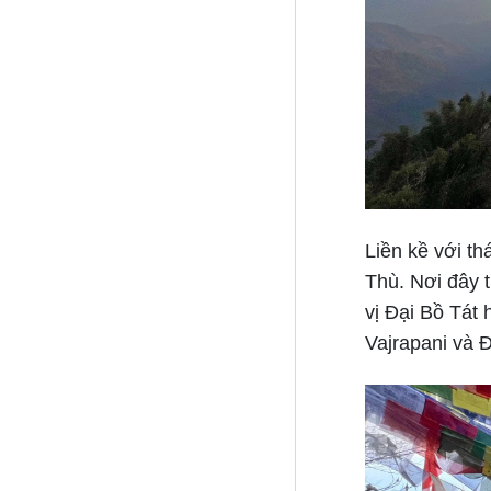
Liền kề với t
Thù. Nơi đây t
vị Đại Bồ Tát
Vajrapani và 