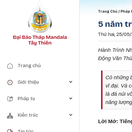
Breadc
Trang Chủ
Pháp 
5 năm tr
Thứ hai, 25/05/
Hành Trình N
Động Văn Thù
Main navigation
Trang chủ
Có những b
Giới thiệu
vĩ đại. Và
là đá núi v
Pháp tu
năng lượng
Kiến trúc
Lời Mở: Tiến
Tin tức