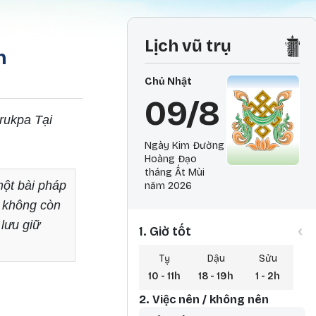
Lịch vũ trụ
m
Chủ Nhật
09/8
rukpa Tại
Ngày Kim Đường
Hoàng Đạo
tháng Ất Mùi
ột bài pháp
năm 2026
i không còn
 lưu giữ
‹
1. Giờ tốt
Tỵ
Dậu
Sửu
10 - 11h
18 - 19h
1 - 2h
2. Việc nên / không nên