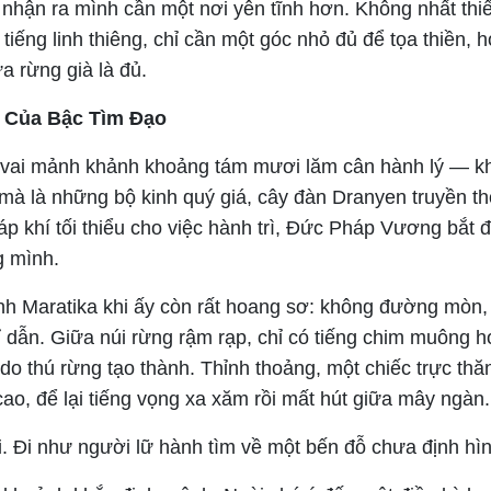
nhận ra mình cần một nơi yên tĩnh hơn. Không nhất thiế
tiếng linh thiêng, chỉ cần một góc nhỏ đủ để tọa thiền, 
a rừng già là đủ.
h Của Bậc Tìm Đạo
 vai mảnh khảnh khoảng tám mươi lăm cân hành lý — kh
, mà là những bộ kinh quý giá, cây đàn Dranyen truyền t
áp khí tối thiểu cho việc hành trì, Đức Pháp Vương bắt 
g mình.
h Maratika khi ấy còn rất hoang sơ: không đường mòn,
ỉ dẫn. Giữa núi rừng rậm rạp, chỉ có tiếng chim muông 
do thú rừng tạo thành. Thỉnh thoảng, một chiếc trực thă
cao, để lại tiếng vọng xa xăm rồi mất hút giữa mây ngàn.
i. Đi như người lữ hành tìm về một bến đỗ chưa định hìn