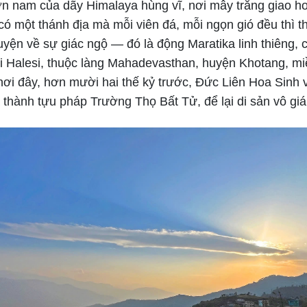
n nam của dãy Himalaya hùng vĩ, nơi mây trắng giao 
 có một thánh địa mà mỗi viên đá, mỗi ngọn gió đều thì t
yện về sự giác ngộ — đó là động Maratika linh thiêng, 
ọi Halesi, thuộc làng Mahadevasthan, huyện Khotang, m
nơi đây, hơn mười hai thế kỷ trước, Đức Liên Hoa Sinh
thành tựu pháp Trường Thọ Bất Tử, để lại di sản vô giá