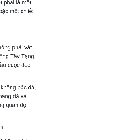
t phải là một
hoặc một chiếc
ông phải vật
hống Tây Tạng,
đầu cuộc độc
 không bậc đá,
hoang dã và
ng quân đội
h.