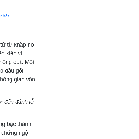
 nhất
tử từ khắp nơi
n kiến vị
hông dứt. Mỗi
o đầu gối
Không gian vốn
i đến đảnh lễ.
ững bậc thành
ể chứng ngộ