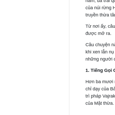
năm, đã trải q
của núi rừng 
truyền thừa tâ
Từ nơi ấy, câ
được mở ra.
Câu chuyện nà
khi xen lẫn nụ
những người c
1. Tiếng Gọi
Hơn ba mươi n
chỉ dạy của B
trì pháp Vajr
của Mật thừa.