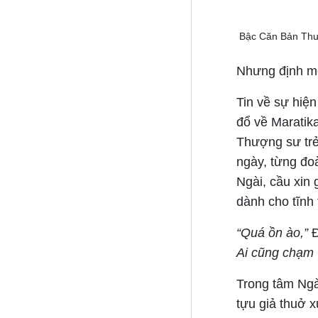
Bậc Căn Bản Thư
Nhưng định m
Tin về sự hiệ
đổ về Maratika
Thượng sư trẻ
ngày, từng đo
Ngài, cầu xin
dành cho tĩnh 
“Quá ồn ào,”
Ai cũng chạm v
Trong tâm Ngà
tựu giả thuở 