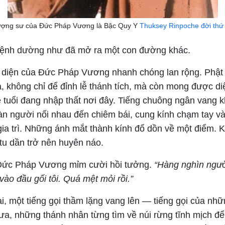
ợng sư của Đức Pháp Vương là Bậc Quy Y
Thuksey Rinpoche đời thứ
ệnh dường như đã mở ra một con đường khác.
n diện của Đức Pháp Vương nhanh chóng lan rộng. Phật 
, không chỉ để đỉnh lễ thánh tích, mà còn mong được diệ
 tuổi đang nhập thất nơi đây. Tiếng chuông ngân vang k
àn người nối nhau đến chiêm bái, cung kính chạm tay và
 gia trì. Những ánh mắt thành kính đổ dồn về một điểm. 
tu dần trở nên huyên náo.
Đức Pháp Vương mỉm cười hồi tưởng.
“Hàng nghìn ngườ
ào đầu gối tôi. Quá mệt mỏi rồi.”
i, một tiếng gọi thầm lặng vang lên — tiếng gọi của nh
xưa, những thánh nhân từng tìm về núi rừng tĩnh mịch đ