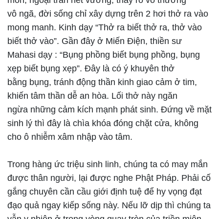
mòn, ngoại trần hết vương, thấy rõ vô thường
vô ngã, đời sống chỉ xây dựng trên 2 hơi thở ra vào
mong manh. Kinh dạy “Thở ra biết thở ra, thở vào
biết thở vào”. Gần đây ở Miến Điện, thiền sư
Mahasi dạy : “Bụng phồng biết bụng phồng, bụng
xẹp biết bụng xẹp”. Đây là có ý khuyên thở
bằng bụng, tránh động thần kinh giao cảm ở tim,
khiến tâm thần dễ an hòa. Lối thở này ngăn
ngừa những cảm kích mạnh phát sinh. Đứng về mặt
sinh lý thì đây là chìa khóa đóng chặt cửa, không
cho ô nhiễm xâm nhập vào tâm.
Trong hàng ức triệu sinh linh, chúng ta có may mắn
được thân người, lại được nghe Phật Pháp. Phải cố
gắng chuyên cần cầu giới định tuệ để hy vọng đạt
đạo quả ngay kiếp sống này. Nếu lỡ dịp thì chúng ta