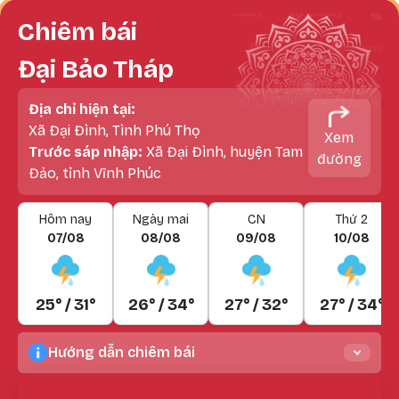
Chiêm bái
Đại Bảo Tháp
Địa chỉ hiện tại:
Xã Đại Đình, Tình Phú Thọ
Xem
Trước sáp nhập:
Xã Đại Đình, huyện Tam
đường
Đảo, tỉnh Vĩnh Phúc
Hôm nay
Ngày mai
CN
Thứ 2
07/08
08/08
09/08
10/08
25° / 31°
26° / 34°
27° / 32°
27° / 34°
Hướng dẫn chiêm bái