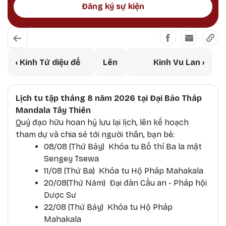
Đăng ký sự kiện
Book traversal links for Kinh điển Ph
‹
Kinh Tứ diệu đế
Lên
Kinh Vu Lan
›
Lịch tu tập tháng 8 năm 2026 tại Đại Bảo Tháp
Mandala Tây Thiên
Quý đạo hữu hoan hỷ lưu lại lịch, lên kế hoạch
tham dự và chia sẻ tới người thân, bạn bè:
08/08 (Thứ Bảy) Khóa tu Bố thí Ba la mật
Sengey Tsewa
11/08 (Thứ Ba) Khóa tu Hộ Pháp Mahakala
20/08(Thứ Năm) Đại đàn Cầu an - Pháp hội
Dược Sư
22/08 (Thứ Bảy) Khóa tu Hộ Pháp
Mahakala