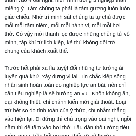
thấm vào 4 oai nghi, hiện hình trong 3 nghiệp thân
miệng ý. Tâm chúng ta phải là tấm gương luôn luôn
giác chiếu. Nhờ trí minh sát chúng ta tự chủ được
mỗi mỗi tâm niệm, mỗi mỗi hành vi, mỗi mỗi hơi
thở. Có vậy mới thanh lọc được những chủng tử vô
minh, tập khí từ lịch kiếp, kẻ thù không đội trời
chung của khách xuất thế.
Trước hết phải xa lìa tuyệt đối những tư tưởng ái
luyến quá khứ, xây dựng vị lai. Tin chắc kiếp sống
nhân sinh hoàn toàn do nghiệp lực an bài, nên chỉ
cần tiêu nghiệp là sẽ hưởng an vui. Khôn không ăn,
dại không thiệt, chỉ chánh kiến mới giải thoát. Loại
trừ hết so đo tính toán của ý thức, chỉ nhắm thẳng
vào hiện tại. Đi đứng thì chú trọng vào oai nghi, ngồi
nằm thì để tâm vào hơi thở. Lâu dần thô tưởng tiêu