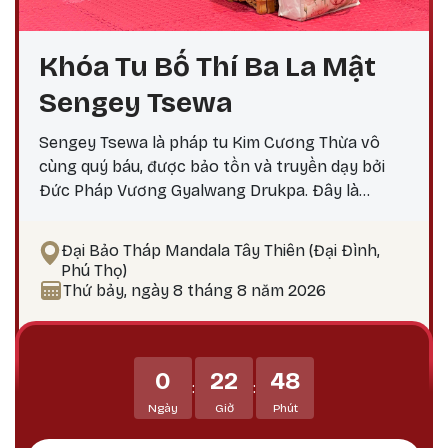
Khóa Tu Bố Thí Ba La Mật
Sengey Tsewa
Sengey Tsewa là pháp tu Kim Cương Thừa vô
cùng quý báu, được bảo tồn và truyền dạy bởi
Đức Pháp Vương Gyalwang Drukpa. Đây là
phương pháp thực hành giúp hành giả: Xả bỏ
phiền não bám chấp khổ đau Tích lũy công đức,
Đại Bảo Tháp Mandala Tây Thiên (Đại Đình,
hướng tới giác ngộ Tại sao nên thực hành vào
Phú Thọ)
ngày 25? Theo lịch Kim Cương Thừa, ngày 25 là
Thứ bảy, ngày 8 tháng 8 năm 2026
thời điểm công đức tu tập tăng trưởng mạnh
mẽ, đặc biệt thích hợp để thực hành các pháp tu
Phật Bản Tôn Mẫu Tính.
0
22
48
:
:
Ngày
Giờ
Phút