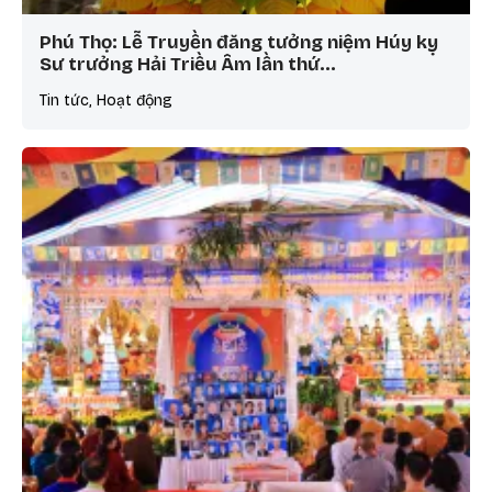
Phú Thọ: Lễ Truyền đăng tưởng niệm Húy kỵ
Sư trưởng Hải Triều Âm lần thứ…
Tin tức, Hoạt động