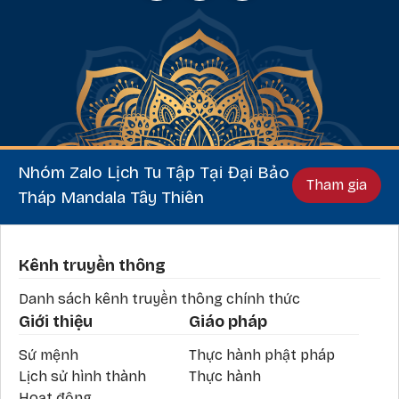
Nhóm Zalo Lịch Tu Tập Tại Đại Bảo
Tham gia
Tháp Mandala Tây Thiên
Phần chân
Kênh truyền thông
Danh sách kênh truyền thông chính thức
Giới thiệu
Giáo pháp
Sứ mệnh
Thực hành phật pháp
Lịch sử hình thành
Thực hành
Hoạt động