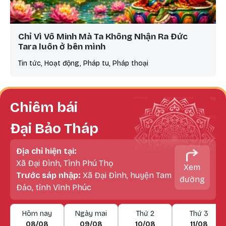
Chỉ Vì Vô Minh Mà Ta Không Nhận Ra Đức
Tara luôn ở bên mình
Tin tức, Hoạt động, Pháp tu, Pháp thoại
Chiêm bái
Đại Bảo Tháp
Địa chỉ hiện tại:
Xã Đại Đình, Tình Phú Thọ
Xem
Trước sáp nhập:
Xã Đại Đình, huyện Tam
đường
Đảo, tỉnh Vĩnh Phúc
Hôm nay
Ngày mai
Thứ 2
Thứ 3
08/08
09/08
10/08
11/08