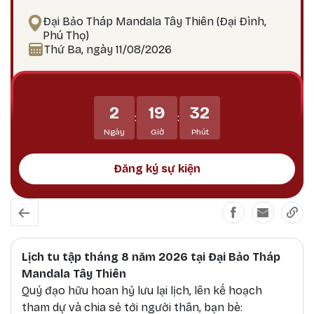
lực, trí tuệ và các công hạnh bi mẫn uy mãnh của
Đại Bảo Tháp Mandala Tây Thiên (Đại Đình,
chư Phật. Mahakala là Hộ pháp hàng đầu, uy
Phú Thọ)
mãnh và tràn đầy thần lực, tiêu trừ ác nghiệp,
Thứ Ba, ngày 11/08/2026
các chướng ngại, và các hoàn cảnh bất lợi.
Mahakala bảo vệ Phật pháp tránh khỏi sự suy
thoái, tiêu trừ các thế lực gây chướng ngại đối
2
19
32
với Phật pháp và, dẫn dắt các hành giả và bảo vệ
:
:
họ tránh khỏi tất cả các vô minh và mê lầm.
Ngày
Giờ
Phút
Đăng ký sự kiện
Lịch tu tập tháng 8 năm 2026 tại Đại Bảo Tháp
Mandala Tây Thiên
Quý đạo hữu hoan hỷ lưu lại lịch, lên kế hoạch
tham dự và chia sẻ tới người thân, bạn bè: