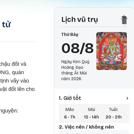
Lịch vũ trụ
 tử
Thứ Bảy
08/8
Ngày Kim Quỹ
chậu đốt và
Hoàng Đạo
HUNG, quán
tháng Ất Mùi
năm 2026
tịnh vẩy vào
ật đốt lên cho
›
1. Giờ tốt
Mão
Mùi
Tuất
nguyện:
6 - 7h
13 - 14h
20 - 21h
3 
2. Việc nên / không nên