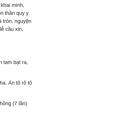
ệ khai minh,
ôn thần quy y
ả tròn, nguyện
ễ cầu xin,
n tam bạt ra,
ha. Án tô rô tô
hồng (7 lần)