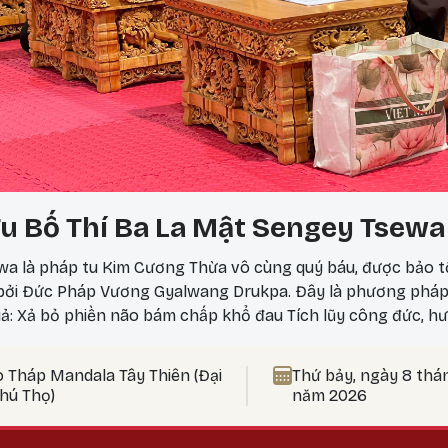
u Bố Thí Ba La Mật Sengey Tsewa
a là pháp tu Kim Cương Thừa vô cùng quý báu, được bảo t
 bởi Đức Pháp Vương Gyalwang Drukpa. Đây là phương phá
iả: Xả bỏ phiền não bám chấp khổ đau Tích lũy công đức, hư
 nên thực hành vào ngày 25? Theo lịch Kim Cương Thừa, ngà
ức tu tập tăng trưởng mạnh mẽ, đặc biệt thích hợp để thự
o Tháp Mandala Tây Thiên (Đại
Thứ bảy, ngày 8 thá
t Bản Tôn Mẫu Tính.
Phú Thọ)
năm 2026