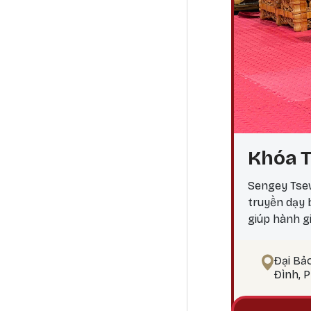
Khóa T
Sengey Tsew
truyền dạy
giúp hành g
ngộ Tại sao
điểm công đ
Đại Bả
pháp tu Phậ
Đình, 