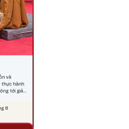
ồn và
p thực hành
ớng tới giác
y 25 là thời
c hành các
ng 8