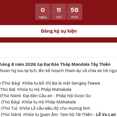
0
11
58
:
:
Ngày
Giờ
Phút
Đăng ký sự kiện
 tháng 8 năm 2026 tại Đại Bảo Tháp Mandala Tây Thiên
oan hỷ lưu lại lịch, lên kế hoạch tham dự và chia sẻ tới ngư
 (Thứ Bảy) Khóa tu Bố thí Ba la mật Sengey Tsewa
 (Thứ Ba) Khóa tu Hộ Pháp Mahakala
(Thứ Năm) Đại đàn Cầu an - Pháp hội Dược Sư
 (Thứ Bảy) Khóa tu Hộ Pháp Mahakala
 (Thứ Tư) Khóa Lễ cầu siêu độ chư Hương linh
 (Thứ Năm) Khóa tu Quan Âm- Tam bộ Tài Thiên -
Lễ Vu Lan