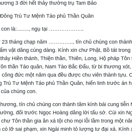
ơng 3 đời hết thảy thường trụ Tam Bảo
Đông Trù Tư Mệnh Táo phủ Thần Quân
 con là:........, ngụ tại ………………..
 23 tháng chạp năm ………….., tín chủ chúng con thành
m vật dâng cúng dàng. Kính xin chư Phật, Bồ tát trong 
thảy Hiền thánh, Thiện thần, Thiên, Long, Hộ pháp Tôn t
Tôn thần Táo quân, Nam Tào Bắc Đẩu, từ bi thương xót, 
o công đức một năm qua đều được chu viên thành tựu. 
 Trù Tư Mệnh Táo phủ Thần Quân, hiển linh trước án h
h của chúng con.
hương, tín chủ chúng con thành tâm kính bái cung tiễn 
ường, đối trước Ngọc Hoàng dâng lời tấu sớ. Cúi xin 
chư Tôn thần gia ân xá tội cho mọi lỗi lầm trong một n
có lỡ sai phạm, xin Ngài minh tỏ lượng tư đại xá. Kính 