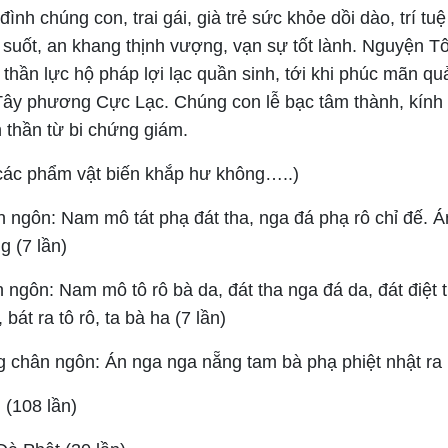
 đình chúng con, trai gái, già trẻ sức khỏe dồi dào, trí tu
 suốt, an khang thịnh vượng, vạn sự tốt lành. Nguyện T
hần lực hộ pháp lợi lạc quần sinh, tới khi phúc mãn qu
Tây phương Cực Lạc. Chúng con lễ bạc tâm thành, kính l
thần từ bi chứng giám.
ác phẩm vật biến khắp hư không…..)
n ngôn:
Nam mô tát phạ đát tha, nga đá phạ rô chỉ đế. Á
g (7 lần)
n ngôn:
Nam mô tô rô bà da, đát tha nga đá da, đát điệt t
, bát ra tô rô, ta bà ha (7 lần)
g chân ngôn:
Án nga nga nẵng tam bà phạ phiệt nhật ra 
G
(108 lần)