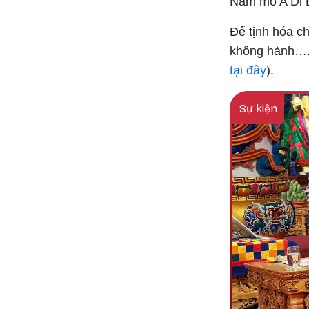
Nam mô A Di 
Để tịnh hóa ch
không hành…. 
tại đây
).
Sự kiện