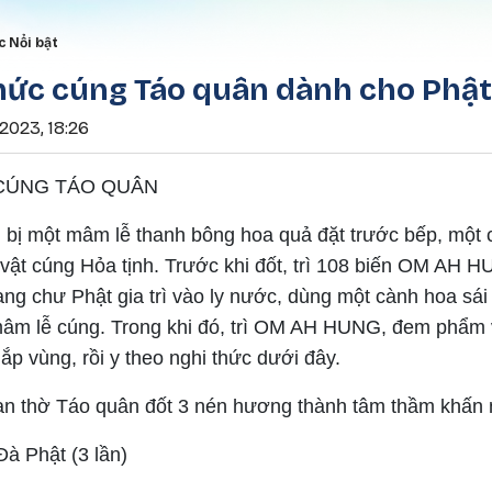
Nhảy đến nội dung
rumb
c Nổi bật
thức cúng Táo quân dành cho Phật
2023, 18:26
CÚNG TÁO QUÂN
 bị một mâm lễ thanh bông hoa quả đặt trước bếp, một 
vật cúng Hỏa tịnh. Trước khi đốt, trì 108 biến OM AH 
ng chư Phật gia trì vào ly nước, dùng một cành hoa sái 
âm lễ cúng. Trong khi đó, trì OM AH HUNG, đem phẩm v
hắp vùng, rồi y theo nghi thức dưới đây.
n thờ Táo quân đốt 3 nén hương thành tâm thầm khấn 
à Phật (3 lần)