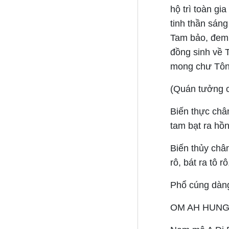
hộ trì toàn gia
tinh thần sáng
Tam bảo, đem t
đồng sinh về 
mong chư Tôn 
(Quán tưởng c
Biến thực châ
tam bạt ra hồn
Biến thủy châ
rô, bát ra tô rô
Phổ cúng dàn
OM AH HUN