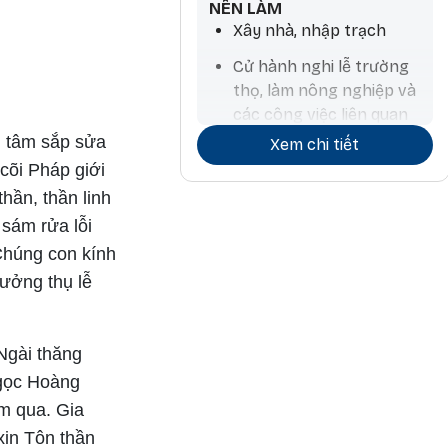
NÊN LÀM
Xây nhà, nhập trạch
Cử hành nghi lễ trường
thọ, làm nông nghiệp và
các công việc liên quan
đến nước, mua thú nuôi,
 tâm sắp sửa
Xem chi tiết
tính toán chiêm tinh
cõi Pháp giới
hần, thần linh
sám rửa lỗi
Chúng con kính
ưởng thụ lễ
Ngài thăng
Ngọc Hoàng
ăm qua. Gia
xin Tôn thần