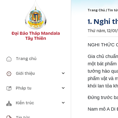
Breadc
Trang Chủ
Tin tứ
1. Nghi 
Thứ năm, 12/01/
NGHI THỨC 
Main navigation
Gia chủ chuẩn
Trang chủ
một bát phẩm 
tưởng hào qua
Giới thiệu
phẩm vật và m
khói lan tỏa k
Pháp tu
Đứng trước ba
Kiến trúc
Nam mô A Di Đ
Tin tức