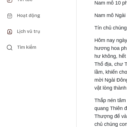
Nam mô 10 phư
Nam mô Ngài 
Hoạt động
Tín chủ chúng
Lịch vũ trụ
Hôm nay ngày
Tìm kiếm
hương hoa phẩ
hư không, hết 
Thổ địa, chư 
lầm, khiến ch
mời Ngài Đông
vật lòng thàn
Thắp nén tâm 
quang Thiên đ
Thượng đế và 
chủ chúng con 