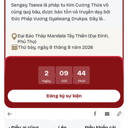
Sengey Tsewa là pháp tu Kim Cương Thừa vô
cùng quý báu, được bảo tồn và truyền dạy bởi
Đức Pháp Vương Gyalwang Drukpa. Đây là
phương pháp thực hành giúp hành giả: Xả bỏ
phiền não bám chấp khổ đau Tích lũy công đức,
Đại Bảo Tháp Mandala Tây Thiên (Đại Đình,
hướng tới giác ngộ Tại sao nên thực hành vào
Phú Thọ)
ngày 25? Theo lịch Kim Cương Thừa, ngày 25 là
Thứ bảy, ngày 8 tháng 8 năm 2026
thời điểm công đức tu tập tăng trưởng mạnh
mẽ, đặc biệt thích hợp để thực hành các pháp tu
Phật Bản Tôn Mẫu Tính.
2
09
44
:
:
Ngày
Giờ
Phút
Đăng ký sự kiện
Book traversal links for Vô Thường V
‹
Điều ai cũng
Lên
Điều khiến cái