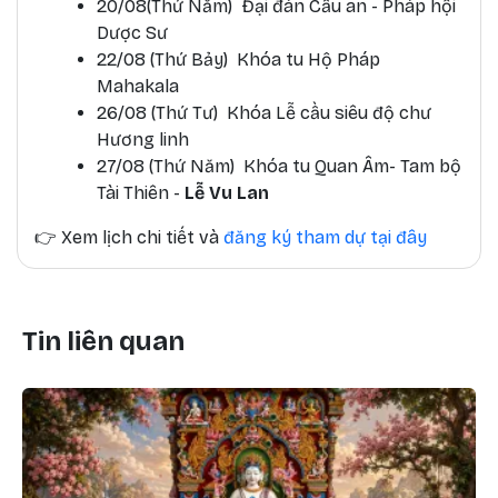
20/08(Thứ Năm) Đại đàn Cầu an - Pháp hội
Dược Sư
22/08 (Thứ Bảy) Khóa tu Hộ Pháp
Mahakala
26/08 (Thứ Tư) Khóa Lễ cầu siêu độ chư
Hương linh
27/08 (Thứ Năm) Khóa tu Quan Âm- Tam bộ
Tài Thiên -
Lễ Vu Lan
👉
Xem lịch chi tiết và
đăng ký tham dự tại đây
Tin liên quan