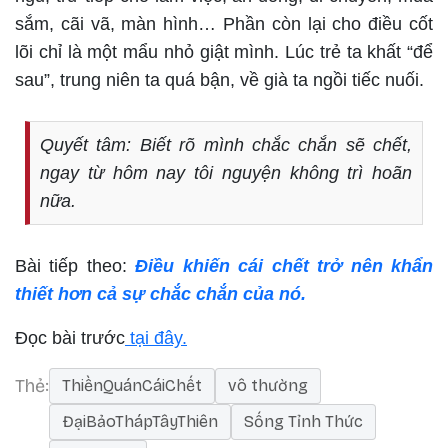
sắm, cãi vã, màn hình… Phần còn lại cho điều cốt
lõi chỉ là một mẩu nhỏ giật mình. Lúc trẻ ta khất “để
sau”, trung niên ta quá bận, về già ta ngồi tiếc nuối.
Quyết tâm: Biết rõ mình chắc chắn sẽ chết,
ngay từ hôm nay tôi nguyện không trì hoãn
nữa.
Bài tiếp theo:
Điều khiến cái chết trở nên khẩn
thiết hơn cả sự chắc chắn của nó.
Đọc bài trước
tại đây.
Thẻ
ThiềnQuánCáiChết
vô thường
ĐạiBảoThápTâyThiên
Sống Tỉnh Thức