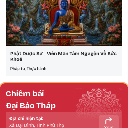
Phật Dược Sư - Viên Mãn Tâm Nguyện Về Sức
Khoẻ
Pháp tu, Thực hành
Chiêm bái
Đại Bảo Tháp
Địa chỉ hiện tại:
Xã Đại Đình, Tình Phú Thọ
Xem