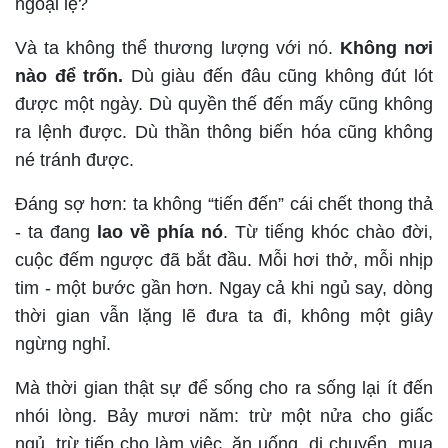
ngoại lệ?
Và ta không thể thương lượng với nó.
Không nơi
nào để trốn.
Dù giàu đến đâu cũng không đút lót
được một ngày. Dù quyền thế đến mấy cũng không
ra lệnh được. Dù thần thông biến hóa cũng không
né tránh được.
Đáng sợ hơn: ta không “tiến đến” cái chết thong thả
- ta đang
lao về phía nó
. Từ tiếng khóc chào đời,
cuộc đếm ngược đã bắt đầu. Mỗi hơi thở, mỗi nhịp
tim - một bước gần hơn. Ngay cả khi ngủ say, dòng
thời gian vẫn lặng lẽ đưa ta đi, không một giây
ngừng nghỉ.
Mà thời gian thật sự để sống cho ra sống lại ít đến
nhói lòng. Bảy mươi năm: trừ một nửa cho giấc
ngủ, trừ tiếp cho làm việc, ăn uống, di chuyển, mua