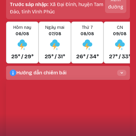
Trước sáp nhập:
Xã Đại Đình, huyện Tam
đường
Đảo, tỉnh Vĩnh Phúc
Hôm nay
Ngày mai
Thứ 7
CN
06/08
07/08
08/08
09/08
25° / 29°
25° / 31°
26° / 34°
27° / 33°
Hướng dẫn chiêm bái