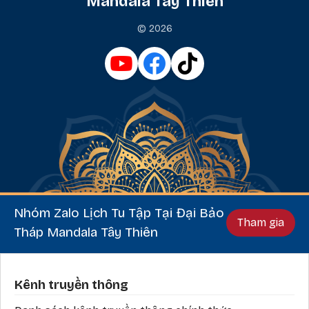
Mandala Tây Thiên
© 2026
Nhóm Zalo Lịch Tu Tập Tại Đại Bảo
Tham gia
Tháp Mandala Tây Thiên
Phần chân
Kênh truyền thông