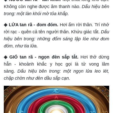
Không còn nghe được âm thanh nào.
Dấu hiệu bên
trong: một làn khói mờ tỏa khắp.
◈ LỬA tan rã - đom đóm.
Hơi ấm rời thân. Trí nhớ
rời rạc - quên cả tên người thân. Khứu giác tắt.
Dấu
hiệu bên trong: những đốm sáng lập lòe như đom
đóm, như tia lửa.
◈ GIÓ tan rã - ngọn đèn sắp tắt.
Hơi thở dừng
hẳn - khoảnh khắc y học gọi là tử vong lâm
sàng.
Dấu hiệu bên trong: một ngọn lửa leo lét,
chập chờn như đèn dầu sắp cạn.