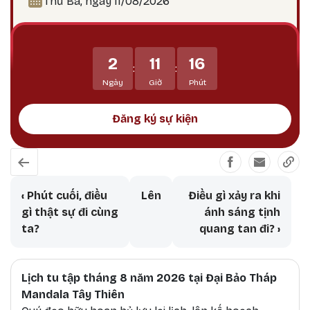
Thứ Ba, ngày 11/08/2026
các chướng ngại, và các hoàn cảnh bất lợi.
Mahakala bảo vệ Phật pháp tránh khỏi sự suy
thoái, tiêu trừ các thế lực gây chướng ngại đối
2
11
16
với Phật pháp và, dẫn dắt các hành giả và bảo vệ
:
:
họ tránh khỏi tất cả các vô minh và mê lầm.
Ngày
Giờ
Phút
Đăng ký sự kiện
Book traversal links for Vô Thường V
‹
Phút cuối, điều
Lên
Điều gì xảy ra khi
gì thật sự đi cùng
ánh sáng tịnh
ta?
quang tan đi?
›
Lịch tu tập tháng 8 năm 2026 tại Đại Bảo Tháp
Mandala Tây Thiên