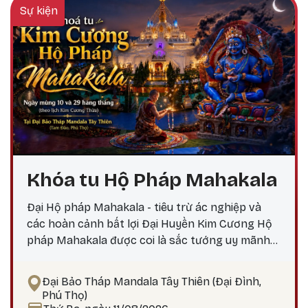
Sự kiện
Khóa tu Hộ Pháp Mahakala
Đại Hộ pháp Mahakala - tiêu trừ ác nghiệp và
các hoàn cảnh bất lợi Đại Huyền Kim Cương Hộ
pháp Mahakala được coi là sắc tướng uy mãnh
do Đức Quan Âm Đại Bi hóa hiện, nêu biểu thần
lực, trí tuệ và các công hạnh bi mẫn uy mãnh của
Đại Bảo Tháp Mandala Tây Thiên (Đại Đình,
chư Phật. Mahakala là Hộ pháp hàng đầu, uy
Phú Thọ)
mãnh và tràn đầy thần lực, tiêu trừ ác nghiệp,