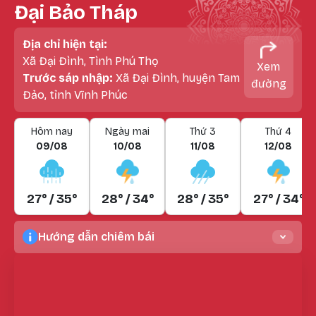
Đại Bảo Tháp
Địa chỉ hiện tại:
Xã Đại Đình, Tình Phú Thọ
Xem
Trước sáp nhập:
Xã Đại Đình, huyện Tam
đường
Đảo, tỉnh Vĩnh Phúc
Hôm nay
Ngày mai
Thứ 3
Thứ 4
09/08
10/08
11/08
12/08
27° / 35°
28° / 34°
28° / 35°
27° / 34°
Hướng dẫn chiêm bái