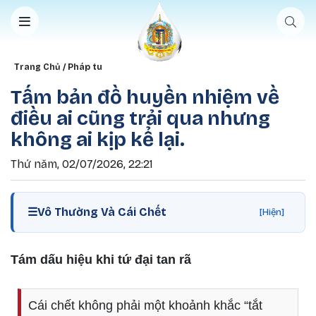
Nhảy đến nội dung
Breadcrumb
Trang Chủ
Pháp tu
Tấm bản đồ huyền nhiệm về
điều ai cũng trải qua nhưng
không ai kịp kể lại.
Thứ năm, 02/07/2026, 22:21
☰
Vô Thường Và Cái Chết
[Hiện]
Tám dấu hiệu khi tứ đại tan rã
Cái chết không phải một khoảnh khắc “tắt