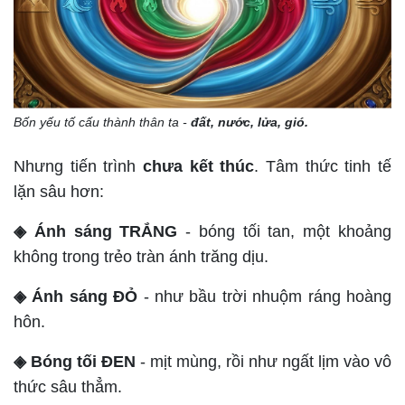
Bốn yếu tố cấu thành thân ta -
đất, nước, lửa, gió.
Nhưng tiến trình
chưa kết thúc
. Tâm thức tinh tế
lặn sâu hơn:
◈ Ánh sáng TRẮNG
- bóng tối tan, một khoảng
không trong trẻo tràn ánh trăng dịu.
◈ Ánh sáng ĐỎ
- như bầu trời nhuộm ráng hoàng
hôn.
◈ Bóng tối ĐEN
- mịt mùng, rồi như ngất lịm vào vô
thức sâu thẳm.