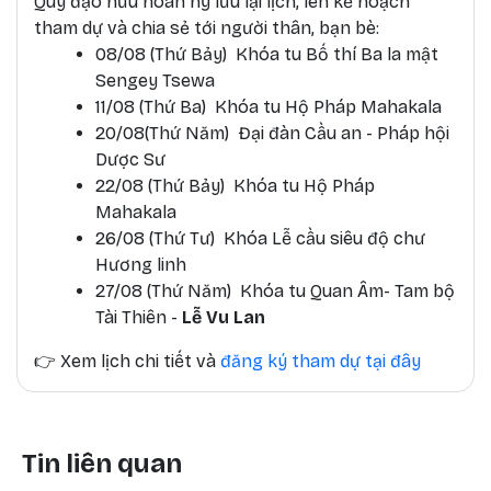
Quý đạo hữu hoan hỷ lưu lại lịch, lên kế hoạch
tham dự và chia sẻ tới người thân, bạn bè:
08/08 (Thứ Bảy) Khóa tu Bố thí Ba la mật
Sengey Tsewa
11/08 (Thứ Ba) Khóa tu Hộ Pháp Mahakala
20/08(Thứ Năm) Đại đàn Cầu an - Pháp hội
Dược Sư
22/08 (Thứ Bảy) Khóa tu Hộ Pháp
Mahakala
26/08 (Thứ Tư) Khóa Lễ cầu siêu độ chư
Hương linh
27/08 (Thứ Năm) Khóa tu Quan Âm- Tam bộ
Tài Thiên -
Lễ Vu Lan
👉
Xem lịch chi tiết và
đăng ký tham dự tại đây
Tin liên quan