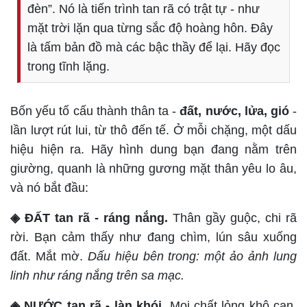
đèn”. Nó là tiến trình tan rã có trật tự - như
mặt trời lặn qua từng sắc độ hoàng hôn. Đây
là tấm bản đồ mà các bậc thầy để lại. Hãy đọc
trong tĩnh lặng.
Bốn yếu tố cấu thành thân ta -
đất, nước, lửa, gió
-
lần lượt rút lui, từ thô đến tế. Ở mỗi chặng, một dấu
hiệu hiện ra. Hãy hình dung bạn đang nằm trên
giường, quanh là những gương mặt thân yêu lo âu,
và nó bắt đầu:
◈ ĐẤT tan rã - ráng nắng.
Thân gầy guộc, chi rã
rời. Bạn cảm thấy như đang chìm, lún sâu xuống
đất. Mắt mờ.
Dấu hiệu bên trong: một ảo ảnh lung
linh như ráng nắng trên sa mạc.
◈ NƯỚC tan rã - làn khói.
Mọi chất lỏng khô cạn.