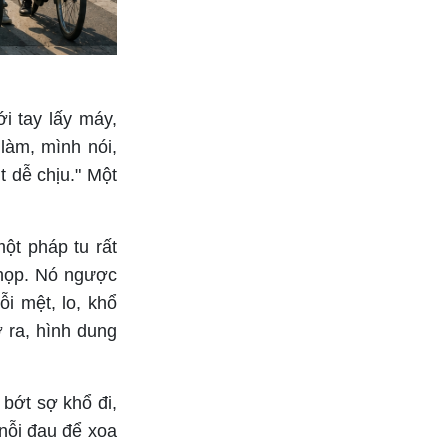
Bắt đầu các mối quan hệ
thân mật
i tay lấy máy,
làm, mình nói,
t dễ chịu." Một
một pháp tu rất
 họp. Nó ngược
ỗi mệt, lo, khổ
 ra, hình dung
 bớt sợ khổ đi,
 nỗi đau để xoa