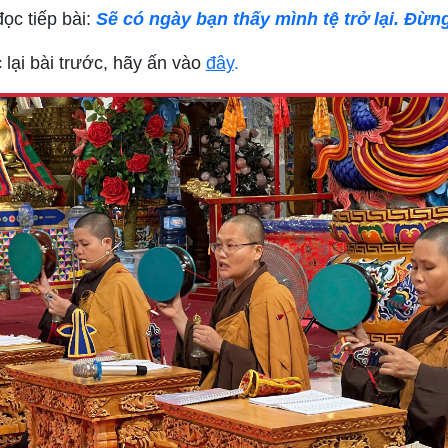
ọc tiếp bài:
Sẽ có ngày bạn thấy mình tệ trở lại. Đừn
lại bài trước, hãy ấn vào
đây
.