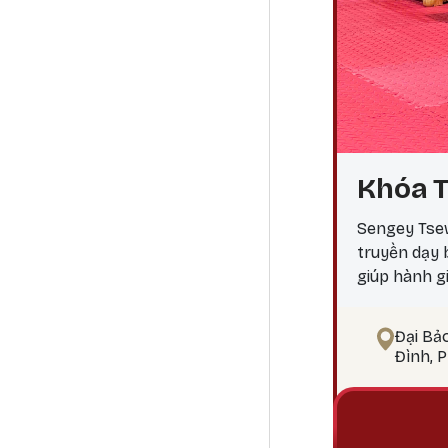
Khóa T
Sengey Tsew
truyền dạy
giúp hành g
ngộ Tại sao
điểm công đ
Đại Bả
pháp tu Phậ
Đình, 