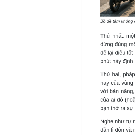
Bồ đề tâm không c
Thứ nhất, một
dừng đúng một
để lại điều tố
phút này định 
Thứ hai, pháp
hay của vùng 
với bản năng, 
của ai đó (ho
bạn thở ra sự 
Nghe như tự r
dần lì đòn và