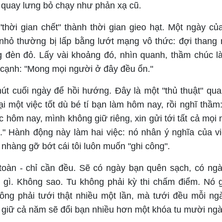
ì quay lưng bỏ chạy như phản xạ cũ.
"thời gian chết" thành thời gian gieo hạt. Một ngày c
nhỏ thường bị lấp bằng lướt mạng vô thức: đợi thang
ng đèn đỏ. Lấy vài khoảng đó, nhìn quanh, thầm chúc 
cạnh: "Mong mọi người ở đây đều ổn."
hút cuối ngày để hồi hướng. Đây là một "thủ thuật" qua
ại một việc tốt dù bé tí bạn làm hôm nay, rồi nghĩ thầm:
 hôm nay, mình không giữ riêng, xin gửi tới tất cả mọi
" Hành động này làm hai việc: nó nhân ý nghĩa của vi
 nhàng gỡ bớt cái tôi luôn muốn "ghi công".
oàn - chỉ cần đều. Sẽ có ngày bạn quên sạch, có ng
gì. Không sao. Tu không phải kỳ thi chấm điểm. Nó g
ông phải tưới thật nhiều một lần, mà tưới đều mỗi ng
 giữ cả năm sẽ đổi bạn nhiều hơn một khóa tu mười ngày