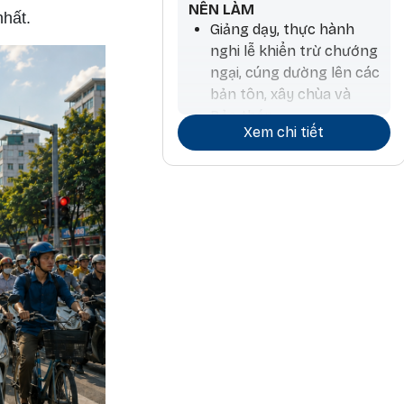
NÊN LÀM
nhất.
Giảng dạy, thực hành
nghi lễ khiển trừ chướng
ngại, cúng dường lên các
bản tôn, xây chùa và
Bảo tháp
Xem chi tiết
Tiến hành hoạt động
thương mại và ký kết
hợp đồng
Làm nông nghiệp và
trồng cây, làm thuốc,
phẫu thuật, làm hương,
chiêm tinh
Các hoạt động liên quan
đến đá và kim loại quý
Công việc kiến trúc và
liên quan đến nước, đi lại