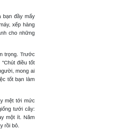
ủa bạn đầy mấy
 máy, xếp hàng
lành cho những
n trọng. Trước
 "Chút điều tốt
 người, mong ai
ệc tốt bạn làm
ày mệt tới mức
iống tưới cây:
ày một ít. Năm
 rồi bỏ.