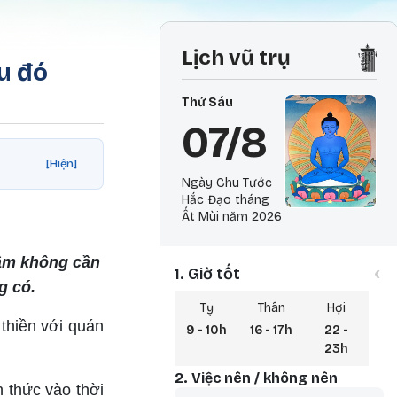
Lịch vũ trụ
âu đó
Thứ Sáu
07/8
[Hiện]
Ngày Chu Tước
Hắc Đạo tháng
Ất Mùi năm 2026
 tâm không cần
‹
1. Giờ tốt
g có.
Tỵ
Thân
Hợi
 thiền với quán
9 - 10h
16 - 17h
22 -
23h
2. Việc nên / không nên
h thức vào thời