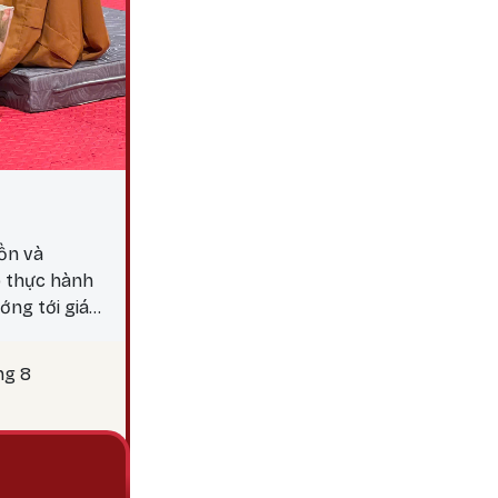
ồn và
p thực hành
ớng tới giác
y 25 là thời
c hành các
ng 8