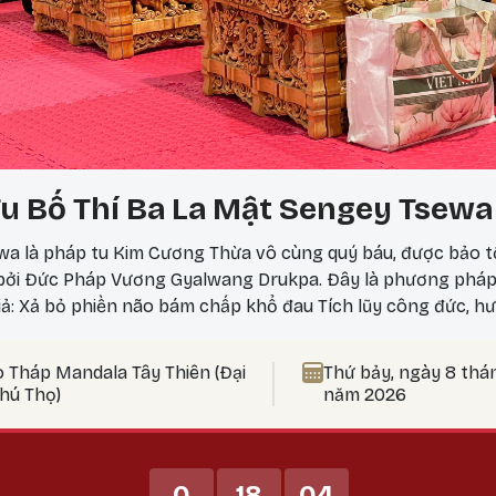
u Bố Thí Ba La Mật Sengey Tsewa
a là pháp tu Kim Cương Thừa vô cùng quý báu, được bảo t
 bởi Đức Pháp Vương Gyalwang Drukpa. Đây là phương phá
iả: Xả bỏ phiền não bám chấp khổ đau Tích lũy công đức, hư
 nên thực hành vào ngày 25? Theo lịch Kim Cương Thừa, ngà
ức tu tập tăng trưởng mạnh mẽ, đặc biệt thích hợp để thự
o Tháp Mandala Tây Thiên (Đại
Thứ bảy, ngày 8 thá
t Bản Tôn Mẫu Tính.
Phú Thọ)
năm 2026
0
18
04