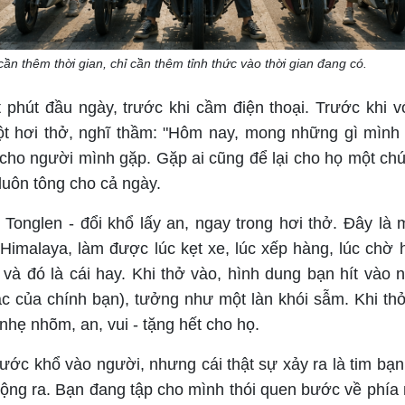
ần thêm thời gian, chỉ cần thêm tỉnh thức vào thời gian đang có.
 phút đầu ngày, trước khi cầm điện thoại. Trước khi vớ
 hơi thở, nghĩ thầm: "Hôm nay, mong những gì mình 
t cho người mình gặp. Gặp ai cũng để lại cho họ một chú
luôn tông cho cả ngày.
 Tonglen - đổi khổ lấy an, ngay trong hơi thở. Đây là 
Himalaya, làm được lúc kẹt xe, lúc xếp hàng, lúc chờ
và đó là cái hay. Khi thở vào, hình dung bạn hít vào n
ặc của chính bạn), tưởng như một làn khói sẫm. Khi thở
nhẹ nhõm, an, vui - tặng hết cho họ.
ước khổ vào người, nhưng cái thật sự xảy ra là tim bạn
 rộng ra. Bạn đang tập cho mình thói quen bước về phía