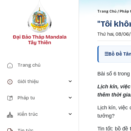
Breadc
Trang Chủ
Pháp 
"Tôi khô
Thứ hai, 08/06/
☰
Bồ Đề Tâm
Main navigation
Trang chủ
Bài số 6 trong
Giới thiệu
Lịch kín, việ
thêm thời gia
Pháp tu
Lịch kín, việc
Kiến trúc
tưởng?
Tin tốt: bồ đề
Tin tức