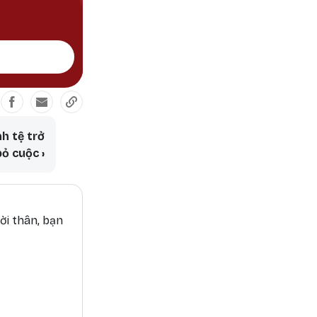
o người đi làm
h tệ trở
 bỏ cuộc
›
ời thân, bạn