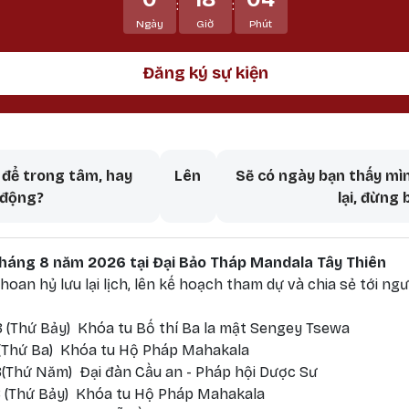
:
:
Ngày
Giờ
Phút
Đăng ký sự kiện
aversal links for Bồ Đề Tâm ch
để trong tâm, hay
Lên
Sẽ có ngày bạn thấy mìn
 động?
lại, đừng
 tháng 8 năm 2026 tại Đại Bảo Tháp Mandala Tây Thiên
oan hỷ lưu lại lịch, lên kế hoạch tham dự và chia sẻ tới ngư
 (Thứ Bảy) Khóa tu Bố thí Ba la mật Sengey Tsewa
 (Thứ Ba) Khóa tu Hộ Pháp Mahakala
(Thứ Năm) Đại đàn Cầu an - Pháp hội Dược Sư
 (Thứ Bảy) Khóa tu Hộ Pháp Mahakala