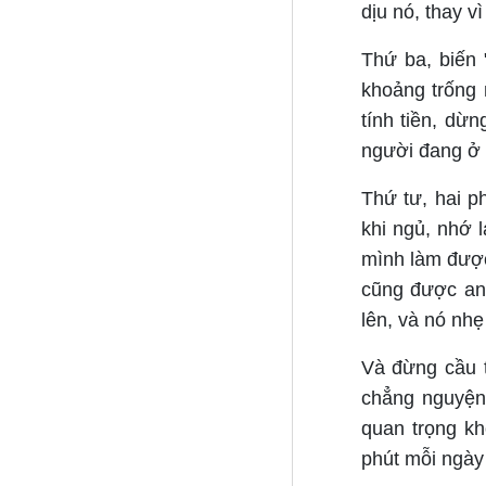
dịu nó, thay v
Thứ ba, biến 
khoảng trống 
tính tiền, dừ
người đang ở 
Thứ tư, hai p
khi ngủ, nhớ l
mình làm được
cũng được an.
lên, và nó nhẹ
Và đừng cầu t
chẳng nguyện 
quan trọng kh
phút mỗi ngày