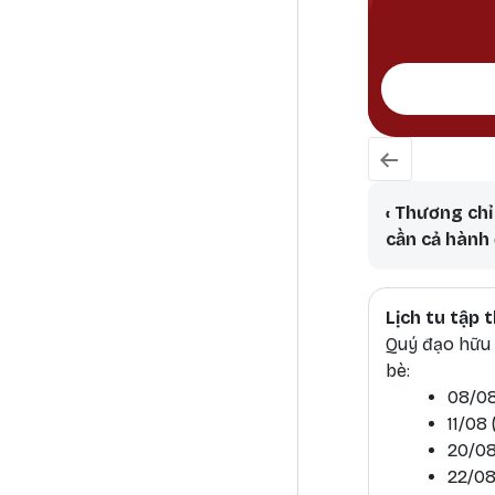
Book tr
‹
Thương chỉ 
cần cả hành
Lịch tu tập
Quý đạo hữu h
bè:
08/08
11/08
20/08
22/08