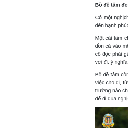
Bồ đề tâm đe
Có một nghịch
đến hạnh phúc
Một cái tâm c
dồn cả vào một
cô độc phải g
vơi đi, ý nghĩa
Bồ đề tâm còn
việc cho đi, t
trường nào ch
để đi qua nghị