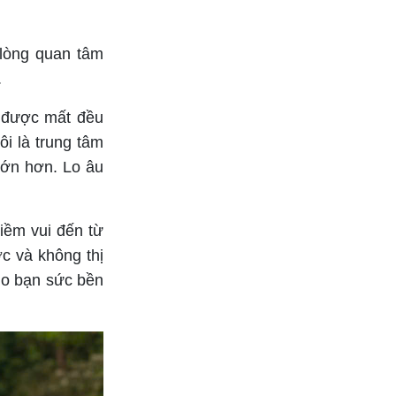
 lòng quan tâm
.
i được mất đều
ôi là trung tâm
lớn hơn. Lo âu
iềm vui đến từ
ợc và không thị
ho bạn sức bền