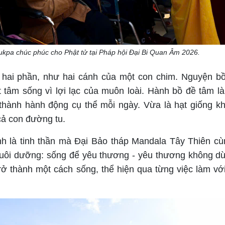
kpa chúc phúc cho Phật tử tại Pháp hội Đại Bi Quan Âm 2026.
hai phần, như hai cánh của một con chim. Nguyện bồ
 tâm sống vì lợi lạc của muôn loài. Hành bồ đề tâm là 
thành hành động cụ thể mỗi ngày. Vừa là hạt giống kh
cả con đường tu.
h là tinh thần mà Đại Bảo tháp Mandala Tây Thiên cù
nuôi dưỡng: sống để yêu thương - yêu thương không 
rở thành một cách sống, thể hiện qua từng việc làm vớ