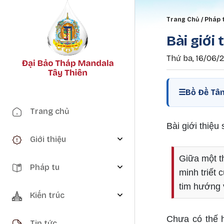
Breadc
Trang Chủ
Pháp 
Bài giới
Thứ ba, 16/06/
☰
Bồ Đề Tâm
Main navigation
Trang chủ
Bài giới thiệu 
Giới thiệu
Giữa một th
Pháp tu
minh triết 
tim hướng v
Kiến trúc
Chưa có thế h
Tin tức