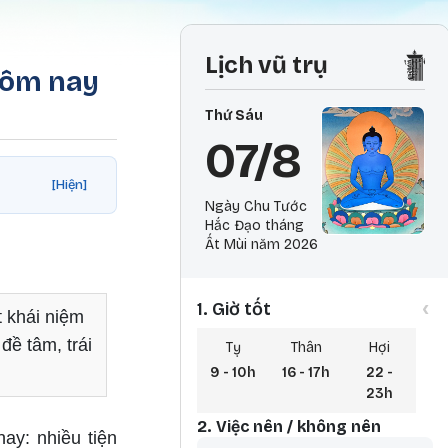
Lịch vũ trụ
 hôm nay
Thứ Sáu
07/8
[Hiện]
Ngày Chu Tước
Hắc Đạo tháng
Ất Mùi năm 2026
‹
1. Giờ tốt
t khái niệm
đề tâm, trái
Tỵ
Thân
Hợi
9 - 10h
16 - 17h
22 -
23h
2. Việc nên / không nên
ay: nhiều tiện