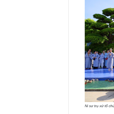
Ni sư trụ xứ tổ c