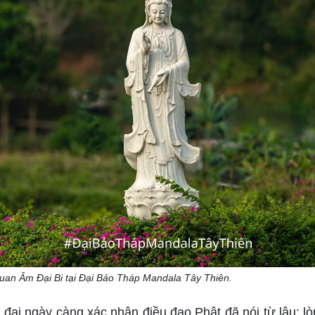
uan Âm Đại Bi tại Đại Bảo Tháp Mandala Tây Thiên.
đại ngày càng xác nhận điều đạo Phật đã nói từ lâu: lò