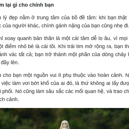
m lại gì cho chính bạn
 lý đẹp nằm ở trung tâm của bồ đề tâm: khi bạn thật
 của người khác, chính gánh nặng của bạn cũng nhẹ đi
hỉ xoay quanh bản thân là một cái tâm dễ lo âu, vì mọ
 điểm nhỏ bé là cái tôi. Khi trái tim mở rộng ra, bạn th
ánh vác tất cả; bạn trở thành một phần của dòng chảy 
 đầy lên.
 cho bạn một nguồn vui ít phụ thuộc vào hoàn cảnh. N
ừ việc làm vơi bớt khổ của ai đó, là thứ không ai lấy đư
i phối. Nó cũng làm sâu sắc các mối quan hệ, và trao c
ch cảnh.