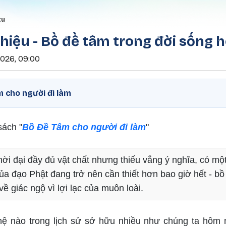
Nhảy đến nội dung
rumb
tu
 thiệu - Bồ đề tâm trong đời sống
2026, 09:00
 cho người đi làm
sách "
Bồ Đề Tâm cho người đi làm
"
ời đại đầy đủ vật chất nhưng thiếu vắng ý nghĩa, có mộ
của đạo Phật đang trở nên cần thiết hơn bao giờ hết - bồ 
ề giác ngộ vì lợi lạc của muôn loài.
ệ nào trong lịch sử sở hữu nhiều như chúng ta hôm n