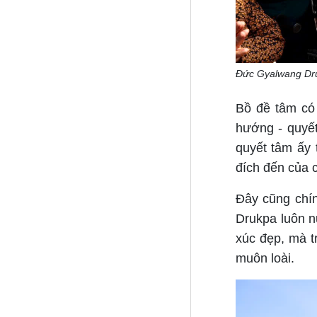
Đức Gyalwang Dru
Bồ đề tâm có 
hướng - quyết
quyết tâm ấy 
đích đến của 
Đây cũng chín
Drukpa luôn 
xúc đẹp, mà t
muôn loài.