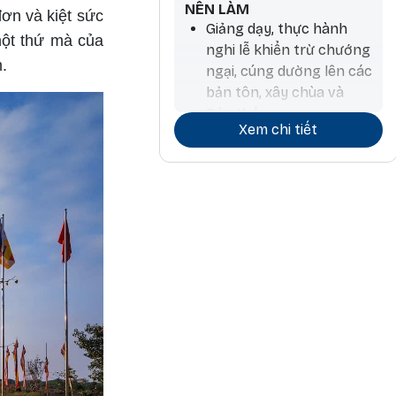
NÊN LÀM
đơn và kiệt sức
Giảng dạy, thực hành
một thứ mà của
nghi lễ khiển trừ chướng
.
ngại, cúng dường lên các
bản tôn, xây chùa và
Bảo tháp
Xem chi tiết
Tiến hành hoạt động
thương mại và ký kết
hợp đồng
Làm nông nghiệp và
trồng cây, làm thuốc,
phẫu thuật, làm hương,
chiêm tinh
Các hoạt động liên quan
đến đá và kim loại quý
Công việc kiến trúc và
liên quan đến nước, đi lại