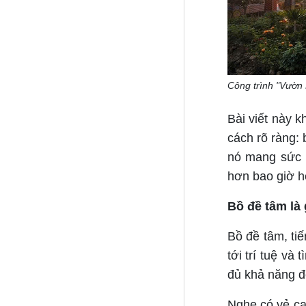
Công trình "Vườn 
Bài viết này k
cách rõ ràng: 
nó mang sức m
hơn bao giờ h
Bồ đề tâm là 
Bồ đề tâm, tiế
tới trí tuệ v
đủ khả năng đe
Nghe có vẻ cao