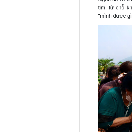
tim, từ chỗ k
"mình được gì"