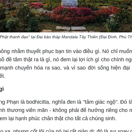
Phật thành đạo" tại Đại bảo tháp Mandala Tây Thiên (Đại Đình, Phú Th
hông nhằm thuyết phục bạn tin vào điều gì. Nó chỉ muốn
bồ đề tâm thật ra là gì, nó đem lại lợi ích gì cho chính n
ạnh chuyển hóa ra sao, và vì sao đời sống hiện đại 
ết.
gì
ng Phạn là bodhicitta, nghĩa đen là "tâm giác ngộ". Đó l
à tình thương viên mãn - không phải để hưởng riêng cho
m lại hạnh phúc chân thật cho tất cả chúng sinh.
 xa, nhưng cốt lõi của nó lại rất giản dị: đó là sự xoay 