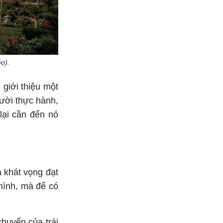
Bắt đầu các mối quan hệ
thân mật
ọ).
 giới thiệu một
gười thực hành,
lại cần đến nó
à khát vọng đạt
 mình, mà để có
chuyển của trái