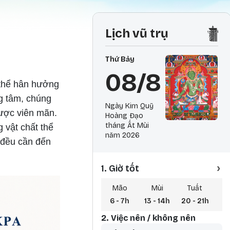
Lịch vũ trụ
Thứ Bảy
08/8
 thể hân hưởng
ng tâm, chúng
Ngày Kim Quỹ
được viên mãn.
Hoàng Đạo
tháng Ất Mùi
 vật chất thể
năm 2026
a đều cần đến
›
1. Giờ tốt
Mão
Mùi
Tuất
6 - 7h
13 - 14h
20 - 21h
3 
2. Việc nên / không nên