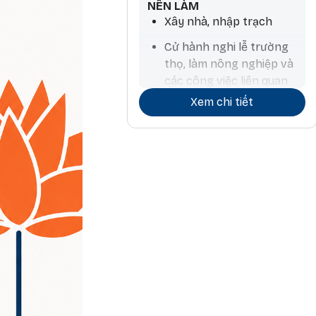
NÊN LÀM
Xây nhà, nhập trạch
Cử hành nghi lễ trường
thọ, làm nông nghiệp và
các công việc liên quan
đến nước, mua thú nuôi,
Xem chi tiết
tính toán chiêm tinh