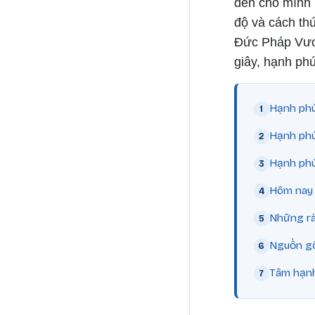
đến cho mình n
độ và cách thứ
Đức Pháp Vươn
giây, hạnh phú
Hạnh phú
Hạnh phúc
Hạnh phúc
Hôm nay 
Những rà
Nguồn gố
Tâm hạn