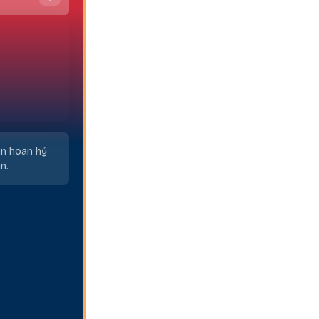
in hoan hỷ
n.