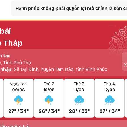
aversal links for Sách Hạnh ph
Hạnh phúc không phải quyền lợi mà chính là bản c
bái
o Tháp
n tại:
h, Tình Phú Thọ
X
 nhập:
Xã Đại Đình, huyện Tam Đảo, tỉnh Vĩnh Phúc
Ngày mai
Thứ 2
Thứ 3
Thứ 4
09/08
10/08
11/08
12/08
27° / 34°
26° / 34°
28° / 35°
27° / 34°
ẫn chiêm bái