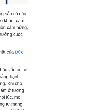
ng sẵn có của
hó khăn, cam
guồn cảm hứng,
 hưởng cuộc
nhất của
Đức
húc vốn có từ
 rằng hạnh
ng. Khi cho
 nằm ở tương
ọi lúc, mọi
ũng tự mang