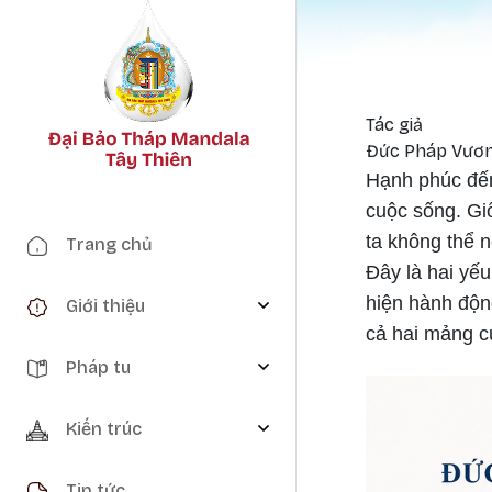
Tác giả
Đức Pháp Vươ
Hạnh phúc đến
cuộc sống. Giố
Main navigation
ta không thể n
Trang chủ
Đây là hai yếu
hiện hành động
Giới thiệu
cả hai mảng c
Pháp tu
Kiến trúc
Tin tức