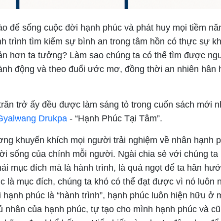
ào để sống cuộc đời hạnh phúc và phát huy mọi tiềm nă
h trình tìm kiếm sự bình an trong tâm hồn có thực sự k
ản hơn ta tưởng? Làm sao chúng ta có thể tìm được n
ành động và theo đuổi ước mơ, đồng thời an nhiên hân
trăn trở ấy đều được làm sáng tỏ trong cuốn sách mới 
Gyalwang Drukpa
- “Hạnh Phúc Tại Tâm”.
g khuyến khích mọi người trải nghiệm về nhân hạnh p
đời sống của chính mỗi người. Ngài chia sẻ với chúng ta
ải mục đích mà là hành trình, là quả ngọt để ta hân hưở
c là mục đích, chúng ta khó có thể đạt được vì nó luôn
oi hạnh phúc là “hành trình”, hạnh phúc luôn hiện hữu ở m
hủ nhân của hạnh phúc, tự tạo cho mình hạnh phúc và c