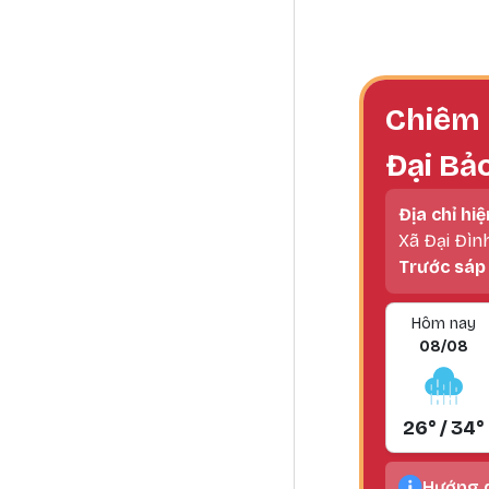
Book tr
Chiêm 
Đại Bả
Địa chỉ hiệ
Xã Đại Đìn
Trước sáp
Hôm nay
08/08
26° / 34°
Hướng d