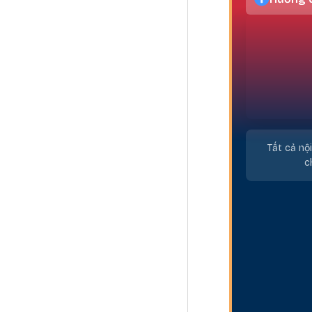
Tất cả nộ
c