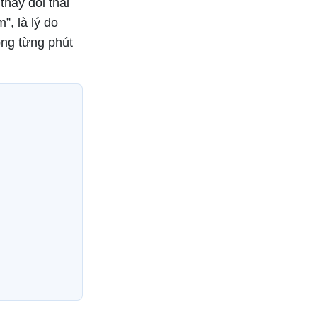
hay đổi thái
”, là lý do
ong từng phút