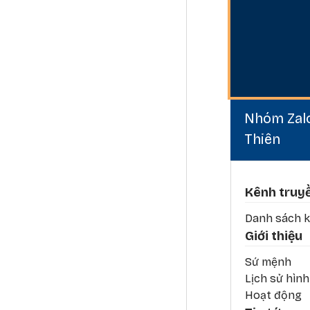
Nhóm Zalo
Thiên
Phần 
Kênh truy
Danh sách k
Giới thiệu
Sứ mệnh
Lịch sử hìn
Hoạt động