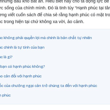
hững đau khổ bất an. Hiểu biết này cho ta động lực để t
c sống của chính mình. Đó là tinh túy “Hạnh phúc tại tâm
g viết cuốn sách để chia sẻ rằng hạnh phúc có mặt tr
c trong hiện tại chứ không xa vời, ảo cảnh.
c không phải quyền lợi mà chính là bản chất tự nhiên
 chính là tự tính của bạn
 là gì?
bạn có hạnh phúc không?
o cản đối với hạnh phúc
c của chướng ngại cản trở chúng ta đến với hạnh phúc
h phúc