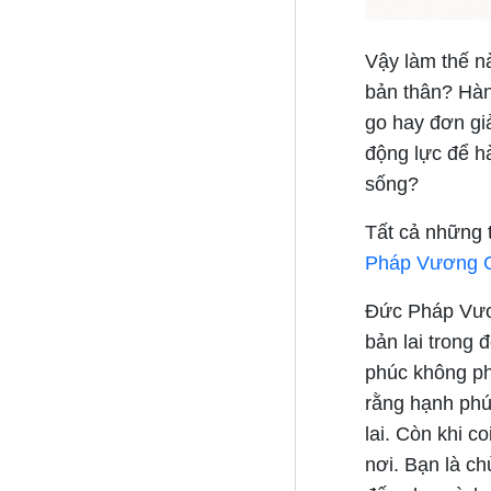
Vậy làm thế n
bản thân? Hàn
go hay đơn gi
động lực để h
sống?
Tất cả những 
Pháp Vương 
Đức Pháp Vươn
bản lai trong 
phúc không ph
rằng hạnh phú
lai. Còn khi c
nơi. Bạn là c