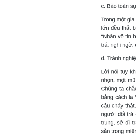
c. Bảo toàn sự
Trong một gia 
lớn đều thất 
"Nhân vô tin 
trá, nghi ngờ, 
d. Tránh nghi
Lời nói tuy k
nhọn, một mũ
Chúng ta chắ
bằng cách la 
cậu cháy thật
người dối trá
trung, sở dĩ 
sẵn trong miện