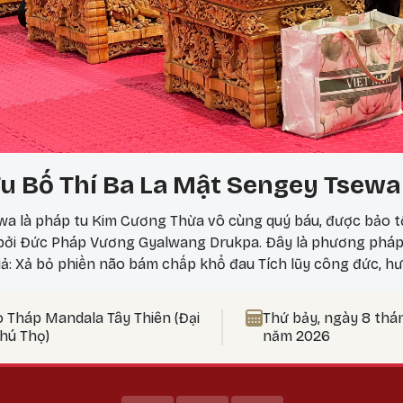
u Bố Thí Ba La Mật Sengey Tsewa
a là pháp tu Kim Cương Thừa vô cùng quý báu, được bảo t
 bởi Đức Pháp Vương Gyalwang Drukpa. Đây là phương phá
iả: Xả bỏ phiền não bám chấp khổ đau Tích lũy công đức, hư
 nên thực hành vào ngày 25? Theo lịch Kim Cương Thừa, ngà
ức tu tập tăng trưởng mạnh mẽ, đặc biệt thích hợp để thự
o Tháp Mandala Tây Thiên (Đại
Thứ bảy, ngày 8 thá
t Bản Tôn Mẫu Tính.
Phú Thọ)
năm 2026