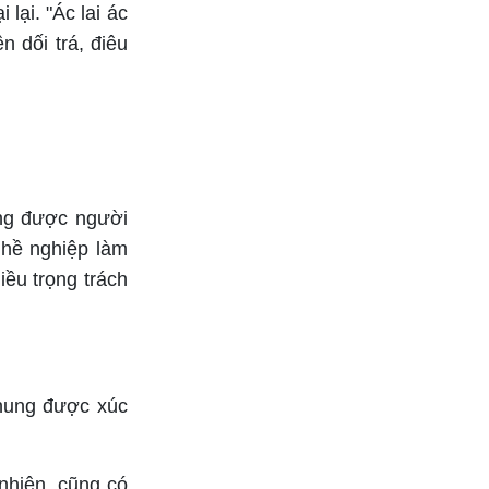
lại. "Ác lai ác
n dối trá, điêu
ũng được người
ghề nghiệp làm
iều trọng trách
chung được xúc
 nhiên, cũng có