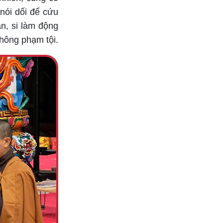
 nói dối để cứu
ân, si làm động
không phạm tội.