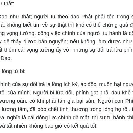
ự thật:
ạo như thật; người tu theo đạo Phật phải tôn trọng 
rá, không biết tìm về sự thật thì khó có thể chứng quả
ng vọng tưởng, công việc chính của người tu hành là c
 để thấy được bản nguyên; nếu không làm được như t
t thêm cái vọng tưởng ấy với những sự dối trá lừa phỉn
i Đạo.
lòng từ bi:
hính của sự dối trá là lòng ích kỷ, ác độc, muốn hại ngư
ối của mình. Người bị lừa dối, phỉnh gạt phải đau khổ 
vương oán, có khi phải tán gia bại sản. Người con P
n lương tâm, đã bóp chết tình thương trong lòng họ rồi. 
a, nghĩa là cái động lực chính đã mất, thì sự tu hành chỉ 
và tất nhiên không bao giờ có kết quả tốt.