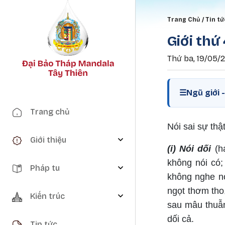
Breadc
Trang Chủ
Tin tứ
Giới thứ
Thứ ba, 19/05/2
☰
Ngũ giới 
Main navigation
Trang chủ
Nói sai sự thật
Giới thiệu
(i) Nói dối
(ha
không nói có; 
Pháp tu
không nghe nó
ngọt thơm tho,
Kiến trúc
sau mâu thuẫn
dối cả.
Tin tức