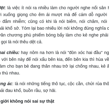
dệt
: là việc ít nói ra nhiều làm cho người nghe nổi sân 
 hơi xuống giọng cho êm ái mượt mà để cám dỗ người
 đắm nhiễm; cũng có khi là nói biếm, nói châm, nói
ải khổ sở. Tóm lại bao nhiêu lời nói không đúng nghĩa 
văn chương phù phiếm bóng bẩy làm cho kẻ nghe phải 
gọi là nói thêu dệt cả.
 hai chiều:
hay nôm na hơn là nói "đòn xóc hai đầu" ng
 với bên này để nói xấu bên kia, đến bên kia thì hùa v
làm cho bạn bè đang thân nhau trở lại chống nhau, kẻ 
n thù nhau.
hung ác
: là nói những tiếng thô tục, cộc cằn, chửi rủa th
ải đau khổ, buồn rầu, sợ hãi.
 giới không nói sai sự thật