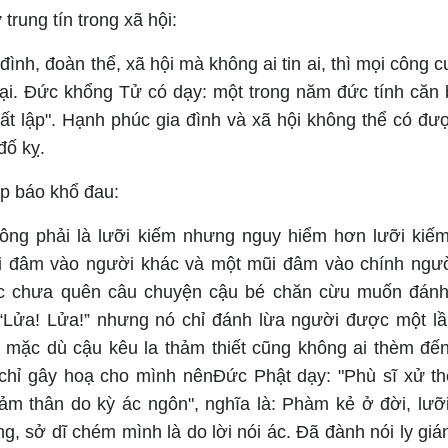
 trung tín trong xã hội:
đình, đoàn thể, xã hội mà không ai tin ai, thì mọi công 
bại. Đức khổng Tử có dạy: một trong năm đức tính căn b
bất lập". Hạnh phúc gia đình và xã hội không thể có đư
đố kỵ.
ệp báo khổ đau:
hông phải là lưỡi kiếm nhưng nguy hiểm hơn lưỡi kiếm
i đâm vào người khác và một mũi đâm vào chính ngườ
c chưa quên câu chuyện cậu bé chăn cừu muốn đánh
“Lửa! Lửa!” nhưng nó chỉ đánh lừa người được một lầ
, mặc dù cậu kêu la thảm thiết cũng không ai thèm đế
 chỉ gây hoạ cho mình nênĐức Phật dạy: "Phù sĩ xử th
trảm thân do kỳ ác ngôn", nghĩa là: Phàm kẻ ở đời, lư
g, sở dĩ chém mình là do lời nói ác. Đã đành nói ly giá