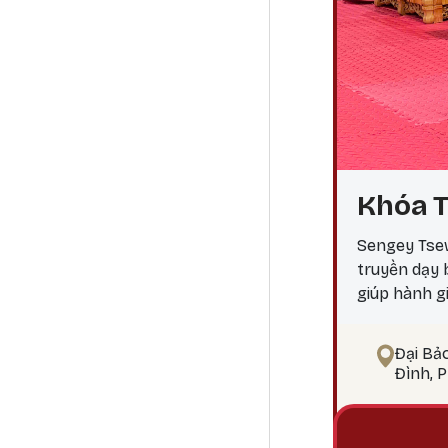
Khóa T
Sengey Tsew
truyền dạy
giúp hành g
ngộ Tại sao
điểm công đ
Đại Bả
pháp tu Phậ
Đình, 