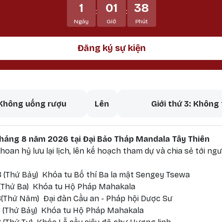
1
01
38
:
:
Ngày
Giờ
Phút
Đăng ký sự kiện
aversal links for Ngũ giới - 5 
 Không uống rượu
Lên
Giới thứ 3: Không
 tháng 8 năm 2026 tại Đại Bảo Tháp Mandala Tây Thiên
oan hỷ lưu lại lịch, lên kế hoạch tham dự và chia sẻ tới ngư
 (Thứ Bảy) Khóa tu Bố thí Ba la mật Sengey Tsewa
 (Thứ Ba) Khóa tu Hộ Pháp Mahakala
(Thứ Năm) Đại đàn Cầu an - Pháp hội Dược Sư
 (Thứ Bảy) Khóa tu Hộ Pháp Mahakala