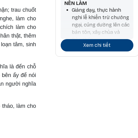
NÊN LÀM
hận; trau chuốt
Giảng dạy, thực hành
nghi lễ khiển trừ chướng
 nghe, làm cho
ngại, cúng dường lên các
 chích làm cho
bản tôn, xây chùa và
chân thật, thêm
Bảo tháp
loạn tâm, sinh
Xem chi tiết
Tiến hành hoạt động
thương mại và ký kết
hợp đồng
hĩa là đến chỗ
ề bên ấy để nói
Làm nông nghiệp và
ân người nghĩa
trồng cây, làm thuốc,
phẫu thuật, làm hương,
chiêm tinh
ô tháo, làm cho
Các hoạt động liên quan
đến đá và kim loại quý
Công việc kiến trúc và
liên quan đến nước, đi lại