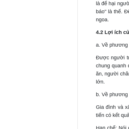
là để hại ngườ
báo" là thế. Đ
ngoa.
4.2 Lợi ích c
a. Về phương 
Được người tr
chung quanh d
ăn, người châ
lớn.
b. Về phương 
Gia đình và x
tiến có kết qu
Hạn chế: Nói 