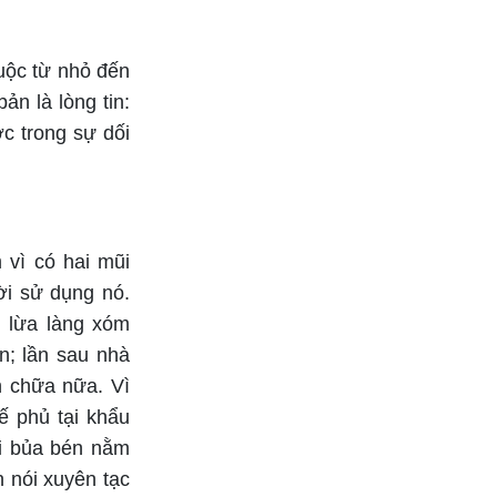
cuộc từ nhỏ đến
ản là lòng tin:
ợc trong sự dối
 vì có hai mũi
i sử dụng nó.
 lừa làng xóm
n; lần sau nhà
n chữa nữa. Vì
ế phủ tại khẩu
ỡi bủa bén nằm
n nói xuyên tạc