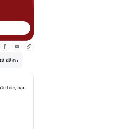
thành trì ngăn chặn sa vào đườ
 tà dâm
›
ời thân, bạn