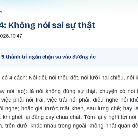
Nhảy đến nội dung
rumb
c
 4: Không nói sai sự thật
026, 10:47
- 5 thành trì ngăn chặn sa vào đường ác
 có 4 cách: Nói dối, nói thêu dệt, nói lưỡi hai chiều, nói 
y nói láo): là nói không đúng sự thật, chuyện có nói
việc phải nói trái, việc trái nói phải; điều nghe nói k
i nghe; hoặc giả trước mặt khen, sau lưng chê; hay là 
 khi ghét lại đắng cay chua chát. Tóm lại ý nghĩ lời nói
, trên dưới khác nhau trong ngoài không nhất quán đề