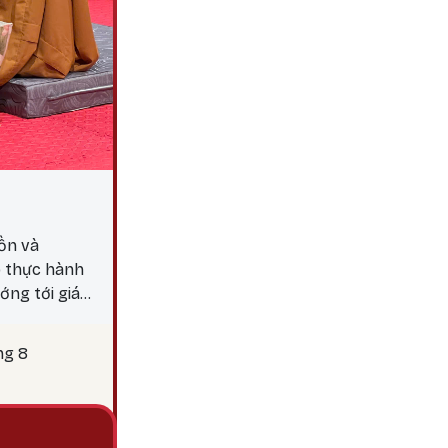
ồn và
p thực hành
ớng tới giác
y 25 là thời
c hành các
ng 8