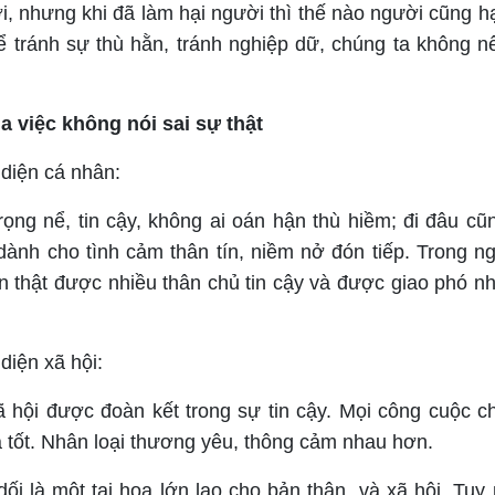
i, nhưng khi đã làm hại người thì thế nào người cũng hại 
ể tránh sự thù hằn, tránh nghiệp dữ, chúng ta không nê
ủa việc không nói sai sự thật
diện cá nhân:
ọng nể, tin cậy, không ai oán hận thù hiềm; đi đâu c
ành cho tình cảm thân tín, niềm nở đón tiếp. Trong n
n thật được nhiều thân chủ tin cậy và được giao phó nh
diện xã hội:
ã hội được đoàn kết trong sự tin cậy. Mọi công cuộc 
ả tốt. Nhân loại thương yêu, thông cảm nhau hơn.
dối là một tai hoạ lớn lao cho bản thân và xã hội. Tuy