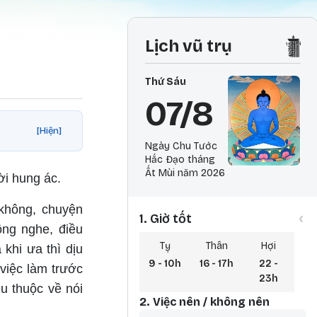
Lịch vũ trụ
Thứ Sáu
07/8
[Hiện]
Ngày Chu Tước
Hắc Đạo tháng
Ất Mùi năm 2026
lời hung ác.
 không, chuyện
‹
1. Giờ tốt
hông nghe, điều
Tỵ
Thân
Hợi
khi ưa thì dịu
9 - 10h
16 - 17h
22 -
 việc làm trước
23h
u thuộc về nói
2. Việc nên / không nên