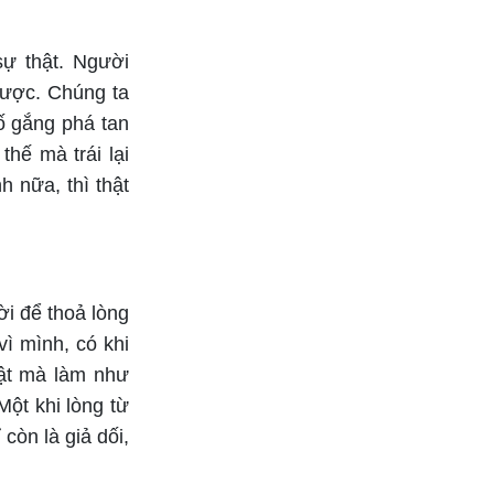
Bắt đầu các mối quan hệ
thân mật
sự thật. Người
 được. Chúng ta
ố gắng phá tan
hế mà trái lại
h nữa, thì thật
ời để thoả lòng
vì mình, có khi
hật mà làm như
Một khi lòng từ
còn là giả dối,