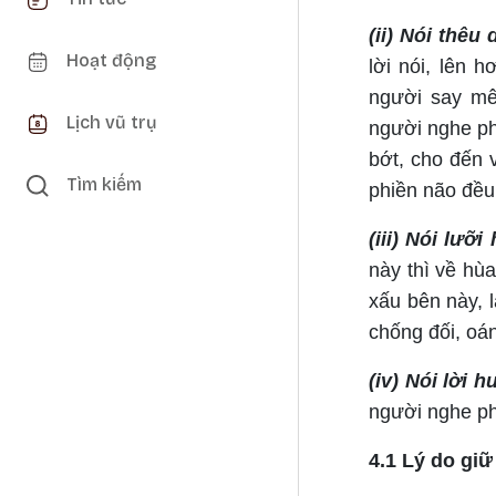
(ii) Nói thêu 
Hoạt động
lời nói, lên
người say mê
Lịch vũ trụ
người nghe ph
bớt, cho đến 
Tìm kiếm
phiền não đều 
(iii) Nói lưỡi
này thì về hùa
xấu bên này, 
chống đối, oá
(iv) Nói lời 
người nghe ph
4.1 Lý do giữ