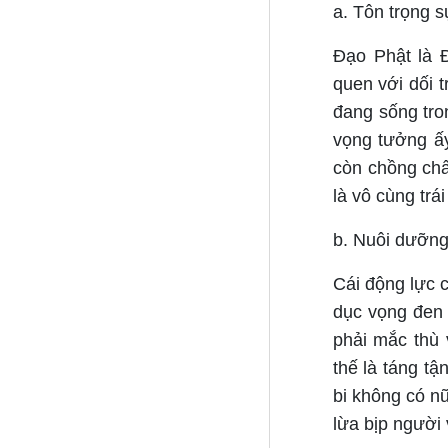
a. Tôn trọng s
Đạo Phật là Đ
quen với dối t
đang sống tro
vọng tưởng ấy
còn chồng chấ
là vô cùng trá
b. Nuôi dưỡng 
Cái động lực c
dục vọng đen t
phải mắc thù 
thế là táng tậ
bi không có nữ
lừa bịp người 