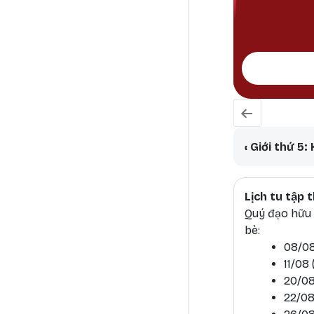
Book tr
‹
Giới thứ 5:
Lịch tu tập
Quý đạo hữu h
bè:
08/08
11/08
20/08
22/08