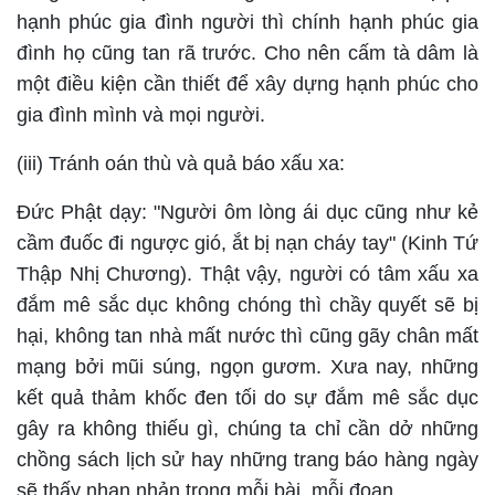
hạnh phúc gia đình người thì chính hạnh phúc gia
đình họ cũng tan rã trước. Cho nên cấm tà dâm là
một điều kiện cần thiết để xây dựng hạnh phúc cho
gia đình mình và mọi người.
(iii) Tránh oán thù và quả báo xấu xa:
Đức Phật dạy: "Người ôm lòng ái dục cũng như kẻ
cầm đuốc đi ngược gió, ắt bị nạn cháy tay" (Kinh Tứ
Thập Nhị Chương). Thật vậy, người có tâm xấu xa
đắm mê sắc dục không chóng thì chầy quyết sẽ bị
hại, không tan nhà mất nước thì cũng gãy chân mất
mạng bởi mũi súng, ngọn gươm. Xưa nay, những
kết quả thảm khốc đen tối do sự đắm mê sắc dục
gây ra không thiếu gì, chúng ta chỉ cần dở những
chồng sách lịch sử hay những trang báo hàng ngày
sẽ thấy nhan nhản trong mỗi bài, mỗi đoạn.