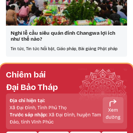
Nghi lễ cầu siêu quán đỉnh Changwa lợi ích
như thế nào?
Tin tức, Tin tức Nổi bật, Giáo pháp, Bài giảng Phật pháp
Chiêm bái
Đại Bảo Tháp
Địa chỉ hiện tại:
Xã Đại Đình, Tình Phú Thọ
Xem
Trước sáp nhập:
Xã Đại Đình, huyện Tam
đường
Đảo, tỉnh Vĩnh Phúc