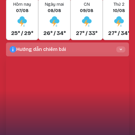
Hôm nay
Ngày mai
CN
Thứ 2
07/08
08/08
09/08
10/08
25° / 29°
26° / 34°
27° / 33°
27° / 34°
Hướng dẫn chiêm bái