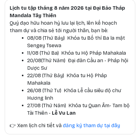
Lịch tu tập tháng 8 năm 2026 tại Đại Bảo Tháp
Mandala Tây Thiên
Quý đạo hữu hoan hỷ lưu lại lịch, lên kế hoạch
tham dự và chia sẻ tới người thân, bạn bè:
08/08 (Thứ Bảy) Khóa tu Bố thí Ba la mật
Sengey Tsewa
11/08 (Thứ Ba) Khóa tu Hộ Pháp Mahakala
20/08(Thứ Năm) Đại đàn Cầu an - Pháp hội
Dược Sư
22/08 (Thứ Bảy) Khóa tu Hộ Pháp
Mahakala
26/08 (Thứ Tư) Khóa Lễ cầu siêu độ chư
Hương linh
27/08 (Thứ Năm) Khóa tu Quan Âm- Tam bộ
Tài Thiên -
Lễ Vu Lan
👉
Xem lịch chi tiết và
đăng ký tham dự tại đây