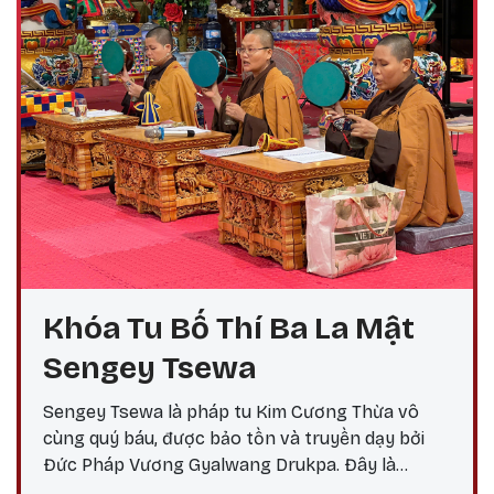
Khóa Tu Bố Thí Ba La Mật
Sengey Tsewa
Sengey Tsewa là pháp tu Kim Cương Thừa vô
cùng quý báu, được bảo tồn và truyền dạy bởi
Đức Pháp Vương Gyalwang Drukpa. Đây là
phương pháp thực hành giúp hành giả: Xả bỏ