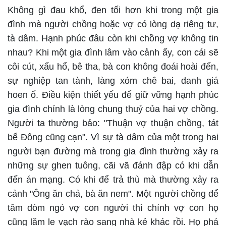
Không gì đau khổ, đen tối hơn khi trong một gia
đình mà người chồng hoặc vợ có lòng dạ riêng tư,
tà dâm. Hạnh phúc đâu còn khi chồng vợ không tin
nhau? Khi một gia đình lâm vào cảnh ấy, con cái sẽ
côi cút, xấu hổ, bê tha, bà con không đoái hoài đến,
sự nghiệp tan tành, làng xóm chê bai, danh giá
hoen ố. Điều kiện thiết yếu để giữ vững hạnh phúc
gia đình chính là lòng chung thuỷ của hai vợ chồng.
Người ta thường bảo: "Thuận vợ thuận chồng, tát
bể Đông cũng cạn". Vì sự tà dâm của một trong hai
người bạn đường mà trong gia đình thường xảy ra
những sự ghen tuông, cãi vã đánh đập có khi dẫn
đến án mạng. Có khi để trả thù mà thường xảy ra
cảnh "Ông ăn chả, bà ăn nem". Một người chồng để
tâm dòm ngó vợ con người thì chính vợ con họ
cũng lăm le vạch rào sang nhà kẻ khác rồi. Họ phá