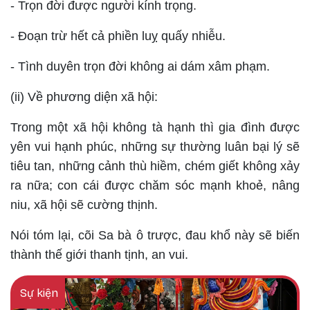
- Trọn đời được người kính trọng.
- Đoạn trừ hết cả phiền luỵ quấy nhiễu.
- Tình duyên trọn đời không ai dám xâm phạm.
(ii) Về phương diện xã hội:
Trong một xã hội không tà hạnh thì gia đình được
yên vui hạnh phúc, những sự thường luân bại lý sẽ
tiêu tan, những cảnh thù hiềm, chém giết không xảy
ra nữa; con cái được chăm sóc mạnh khoẻ, nâng
niu, xã hội sẽ cường thịnh.
Nói tóm lại, cõi Sa bà ô trược, đau khổ này sẽ biến
thành thế giới thanh tịnh, an vui.
Sự kiện