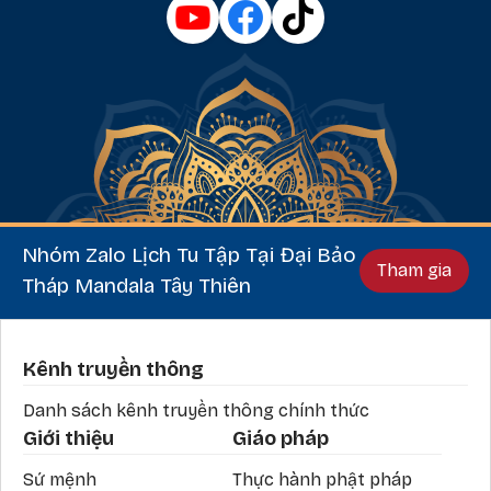
Nhóm Zalo Lịch Tu Tập Tại Đại Bảo
Tham gia
Tháp Mandala Tây Thiên
Phần chân
Kênh truyền thông
Danh sách kênh truyền thông chính thức
Giới thiệu
Giáo pháp
Sứ mệnh
Thực hành phật pháp