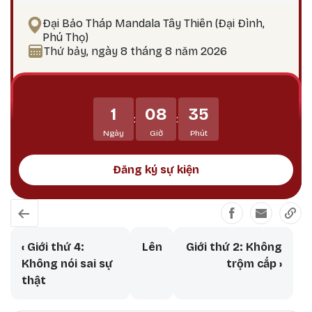
phiền não bám chấp khổ đau Tích lũy công đức,
Đại Bảo Tháp Mandala Tây Thiên (Đại Đình,
hướng tới giác ngộ Tại sao nên thực hành vào
Phú Thọ)
ngày 25? Theo lịch Kim Cương Thừa, ngày 25 là
Thứ bảy, ngày 8 tháng 8 năm 2026
thời điểm công đức tu tập tăng trưởng mạnh
mẽ, đặc biệt thích hợp để thực hành các pháp tu
Phật Bản Tôn Mẫu Tính.
1
08
35
:
:
Ngày
Giờ
Phút
Đăng ký sự kiện
Book traversal links for Ngũ giới - 
‹
Giới thứ 4:
Lên
Giới thứ 2: Không
Không nói sai sự
trộm cắp
›
thật