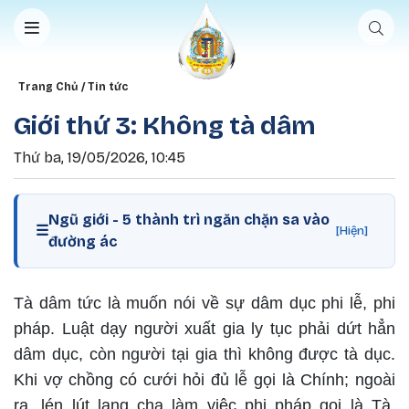
Nhảy đến nội dung
Breadcrumb
Trang Chủ
Tin tức
Giới thứ 3: Không tà dâm
Thứ ba, 19/05/2026, 10:45
Ngũ giới - 5 thành trì ngăn chặn sa vào
☰
[Hiện]
đường ác
Tà dâm tức là muốn nói về sự dâm dục phi lễ, phi
pháp. Luật dạy người xuất gia ly tục phải dứt hẳn
dâm dục, còn người tại gia thì không được tà dục.
Khi vợ chồng có cưới hỏi đủ lễ gọi là Chính; ngoài
ra, lén lút lang chạ làm việc phi pháp gọi là Tà.