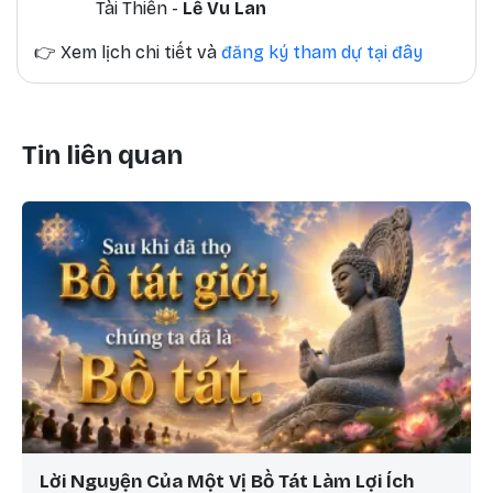
Tài Thiên -
Lễ Vu Lan
👉
Xem lịch chi tiết và
đăng ký tham dự tại đây
Tin liên quan
Lời Nguyện Của Một Vị Bồ Tát Làm Lợi Ích