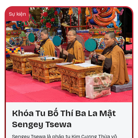
Sự kiện
Khóa Tu Bố Thí Ba La Mật
Sengey Tsewa
Sengey Tsewa là pháp tu Kim Cương Thừa vô