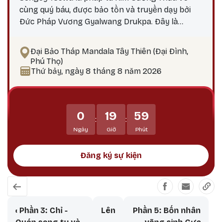
cùng quý báu, được bảo tồn và truyền dạy bởi
Đức Pháp Vương Gyalwang Drukpa. Đây là
phương pháp thực hành giúp hành giả: Xả bỏ
phiền não bám chấp khổ đau Tích lũy công đức,
Đại Bảo Tháp Mandala Tây Thiên (Đại Đình,
hướng tới giác ngộ Tại sao nên thực hành vào
Phú Thọ)
ngày 25? Theo lịch Kim Cương Thừa, ngày 25 là
Thứ bảy, ngày 8 tháng 8 năm 2026
thời điểm công đức tu tập tăng trưởng mạnh
mẽ, đặc biệt thích hợp để thực hành các pháp tu
Phật Bản Tôn Mẫu Tính.
0
19
59
:
:
Ngày
Giờ
Phút
Đăng ký sự kiện
Book traversal links for Con Đường 
‹
Phần 3: Chỉ -
Lên
Phần 5: Bốn nhân
Quán song tu và
vãng sinh Cực