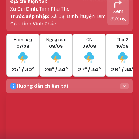
Địa chỉ hiện tại:
Xã Đại Đình, Tình Phú Thọ
Xem
Trước sáp nhập:
Xã Đại Đình, huyện Tam
đường
Đảo, tỉnh Vĩnh Phúc
Hôm nay
Ngày mai
CN
Thứ 2
07/08
08/08
09/08
10/08
25° / 30°
26° / 34°
27° / 34°
28° / 34°
Hướng dẫn chiêm bái