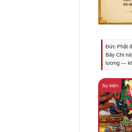
Đức Phật đ
Bảy Chi này
lương — kh
Sự kiện