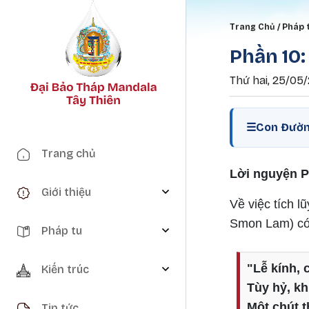
Breadc
Trang Chủ
Pháp 
Phần 10:
Thứ hai, 25/05/
☰
Con Đườn
Main navigation
Trang chủ
Lời nguyện P
Giới thiệu
Về việc tích 
Smon Lam) có 
Pháp tu
"Lễ kính,
Kiến trúc
Tùy hỷ, kh
Một chút t
Tin tức