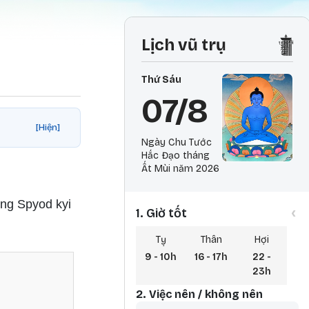
Lịch vũ trụ
Thứ Sáu
07/8
[Hiện]
Ngày Chu Tước
Hắc Đạo tháng
Ất Mùi năm 2026
ang Spyod kyi
‹
1. Giờ tốt
Tỵ
Thân
Hợi
9 - 10h
16 - 17h
22 -
23h
2. Việc nên / không nên