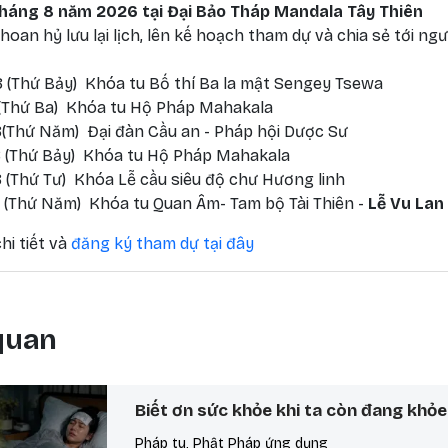
 tháng 8 năm 2026 tại Đại Bảo Tháp Mandala Tây Thiên
oan hỷ lưu lại lịch, lên kế hoạch tham dự và chia sẻ tới ngư
 (Thứ Bảy) Khóa tu Bố thí Ba la mật Sengey Tsewa
 (Thứ Ba) Khóa tu Hộ Pháp Mahakala
(Thứ Năm) Đại đàn Cầu an - Pháp hội Dược Sư
 (Thứ Bảy) Khóa tu Hộ Pháp Mahakala
 (Thứ Tư) Khóa Lễ cầu siêu độ chư Hương linh
 (Thứ Năm) Khóa tu Quan Âm- Tam bộ Tài Thiên -
Lễ Vu Lan
hi tiết và
đăng ký tham dự tại đây
 quan
Biết ơn sức khỏe khi ta còn đang khỏe
Pháp tu, Phật Pháp ứng dụng