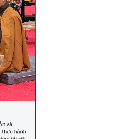
ồn và
p thực hành