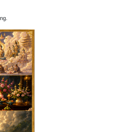
Bắt đầu các mối quan hệ
thân mật
ng.