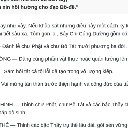
n xin hồi hướng cho đạo Bồ-đề."
ạy như vậy. Nếu khảo sát những điều này một cách kỹ l
hi tiết sâu xa. Tóm gọn lại, Bảy Chi Cúng Dường gồm có
Đảnh lễ chư Phật và chư Bồ Tát mười phương ba đời.
G — Dâng cúng phẩm vật thực hoặc quán tưởng lên
ám hối tất cả tội lỗi đã tạo trong vô lượng kiếp.
ui mừng tán thán trước thiện hạnh và công đức của tấ
ỈNH — Thỉnh chư Phật, chư Bồ Tát và các bậc Thầy 
háp độ sinh.
Ế — Thỉnh các bậc Thầy trụ thế lâu dài, gót sen vững b