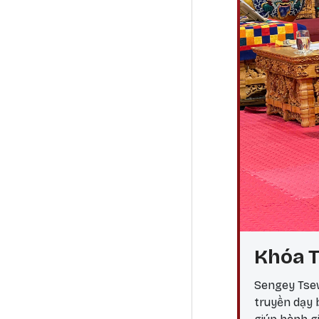
Khóa T
Sengey Tsew
truyền dạy