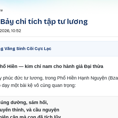
Nhảy đến nội dung
rumb
tu
 Bảy chi tích tập tư lương
2026, 10:52
g Vãng Sinh Cõi Cực Lạc
hổ Hiền — kim chỉ nam cho hành giả Đại thừa
lũy phúc đức tư lương, trong Phổ Hiền Hạnh Nguyện (Bz
dạy một bài kệ vô cùng quan trọng:
 cúng dường, sám hối,
uyến thỉnh, và cầu nguyện
hiện căn mà con đã tích lũy,