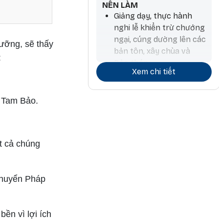
NÊN LÀM
Giảng dạy, thực hành
nghi lễ khiển trừ chướng
ngại, cúng dường lên các
ưỡng, sẽ thấy
bản tôn, xây chùa và
:
Bảo tháp
Xem chi tiết
Tiến hành hoạt động
thương mại và ký kết
 Tam Bảo.
hợp đồng
Làm nông nghiệp và
trồng cây, làm thuốc,
t cả chúng
phẫu thuật, làm hương,
chiêm tinh
Các hoạt động liên quan
chuyển Pháp
đến đá và kim loại quý
Công việc kiến trúc và
ền vì lợi ích
liên quan đến nước, đi lại