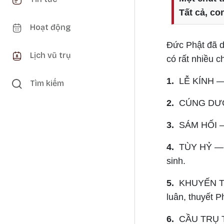
Tất cả, co
Hoạt động
Đức Phật đã d
Lịch vũ trụ
có rất nhiều c
1.
LỄ KÍNH — 
Tìm kiếm
2.
CÚNG DƯỜN
3.
SÁM HỐI — S
4.
TÙY HỶ — V
sinh.
5.
KHUYẾN TH
luân, thuyết P
6.
CẦU TRỤ TH