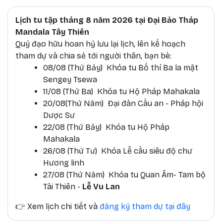
Lịch tu tập tháng 8 năm 2026 tại Đại Bảo Tháp
Mandala Tây Thiên
Quý đạo hữu hoan hỷ lưu lại lịch, lên kế hoạch
tham dự và chia sẻ tới người thân, bạn bè:
08/08 (Thứ Bảy) Khóa tu Bố thí Ba la mật
Sengey Tsewa
11/08 (Thứ Ba) Khóa tu Hộ Pháp Mahakala
20/08(Thứ Năm) Đại đàn Cầu an - Pháp hội
Dược Sư
22/08 (Thứ Bảy) Khóa tu Hộ Pháp
Mahakala
26/08 (Thứ Tư) Khóa Lễ cầu siêu độ chư
Hương linh
27/08 (Thứ Năm) Khóa tu Quan Âm- Tam bộ
Tài Thiên -
Lễ Vu Lan
👉
Xem lịch chi tiết và
đăng ký tham dự tại đây