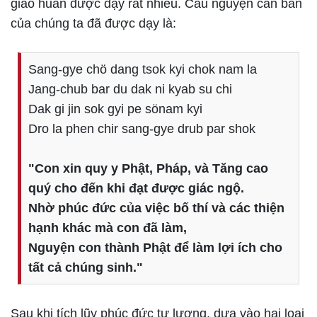
giáo huấn được dạy rất nhiều. Câu nguyện căn bản
của chúng ta đã được dạy là:
Sang-gye chö dang tsok kyi chok nam la
Jang-chub bar du dak ni kyab su chi
Dak gi jin sok gyi pe sönam kyi
Dro la phen chir sang-gye drub par shok
"Con xin quy y Phật, Pháp, và Tăng cao
quý cho đến khi đạt được giác ngộ.
Nhờ phúc đức của việc bố thí và các thiện
hạnh khác
mà con đã làm,
Nguyện con thành Phật để làm lợi ích cho
tất cả chúng sinh."
Sau khi tích lũy phúc đức tư lương, dựa vào hai loại