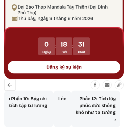
phiền não bám chấp khổ đau Tích lũy công đức,
Đại Bảo Tháp Mandala Tây Thiên (Đại Đình,
hướng tới giác ngộ Tại sao nên thực hành vào
Phú Thọ)
ngày 25? Theo lịch Kim Cương Thừa, ngày 25 là
Thứ bảy, ngày 8 tháng 8 năm 2026
thời điểm công đức tu tập tăng trưởng mạnh
mẽ, đặc biệt thích hợp để thực hành các pháp tu
Phật Bản Tôn Mẫu Tính.
0
18
31
:
:
Ngày
Giờ
Phút
Đăng ký sự kiện
Book traversal links for Con Đường 
‹
Phần 10: Bảy chi
Lên
Phần 12: Tích lũy
tích tập tư lương
phúc đức không
khó như ta tưởng
›