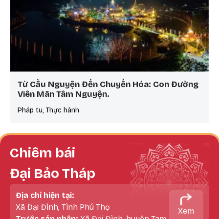
Từ Cầu Nguyện Đến Chuyển Hóa: Con Đường
Viên Mãn Tâm Nguyện.
Pháp tu, Thực hành
Chiêm bái
Đại Bảo Tháp
Địa chỉ hiện tại:
Xã Đại Đình, Tình Phú Thọ
Xem
Trước sáp nhập:
Xã Đại Đình, huyện Tam