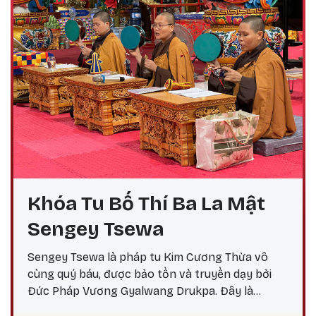
Khóa Tu Bố Thí Ba La Mật
Sengey Tsewa
Sengey Tsewa là pháp tu Kim Cương Thừa vô
cùng quý báu, được bảo tồn và truyền dạy bởi
Đức Pháp Vương Gyalwang Drukpa. Đây là
phương pháp thực hành giúp hành giả: Xả bỏ