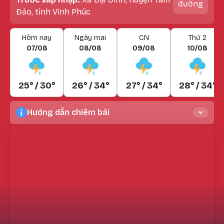
đường
Đảo, tỉnh Vĩnh Phúc
Hôm nay
Ngày mai
CN
Thứ 2
07/08
08/08
09/08
10/08
25° / 30°
26° / 34°
27° / 34°
28° / 34°
Hướng dẫn chiêm bái