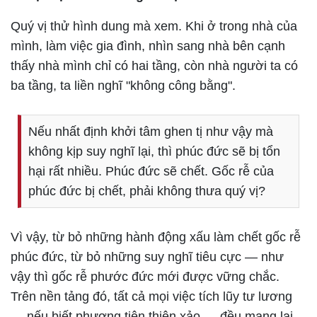
Quý vị thử hình dung mà xem. Khi ở trong nhà của
mình, làm việc gia đình, nhìn sang nhà bên cạnh
thấy nhà mình chỉ có hai tầng, còn nhà người ta có
ba tầng, ta liền nghĩ "không công bằng".
Nếu nhất định khởi tâm ghen tị như vậy mà
không kịp suy nghĩ lại, thì phúc đức sẽ bị tổn
hại rất nhiều. Phúc đức sẽ chết. Gốc rễ của
phúc đức bị chết, phải không thưa quý vị?
Vì vậy, từ bỏ những hành động xấu làm chết gốc rễ
phúc đức, từ bỏ những suy nghĩ tiêu cực — như
vậy thì gốc rễ phước đức mới được vững chắc.
Trên nền tảng đó, tất cả mọi việc tích lũy tư lương
— nếu biết phương tiện thiện xảo — đều mang lại